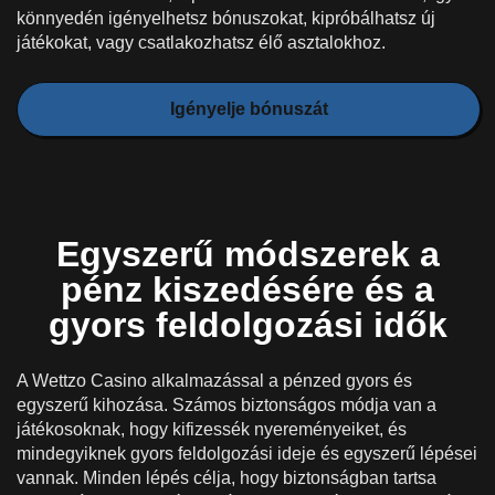
könnyedén igényelhetsz bónuszokat, kipróbálhatsz új
játékokat, vagy csatlakozhatsz élő asztalokhoz.
Igényelje bónuszát
Egyszerű módszerek a
pénz kiszedésére és a
gyors feldolgozási idők
A Wettzo Casino alkalmazással a pénzed gyors és
egyszerű kihozása. Számos biztonságos módja van a
játékosoknak, hogy kifizessék nyereményeiket, és
mindegyiknek gyors feldolgozási ideje és egyszerű lépései
vannak. Minden lépés célja, hogy biztonságban tartsa