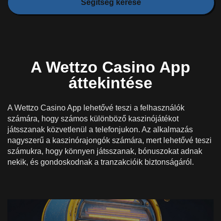
Segítség kérése
A Wettzo Casino App
áttekintése
A Wettzo Casino App lehetővé teszi a felhasználók
számára, hogy számos különböző kaszinójátékot
játsszanak közvetlenül a telefonjukon. Az alkalmazás
nagyszerű a kaszinórajongók számára, mert lehetővé teszi
számukra, hogy könnyen játsszanak, bónuszokat adnak
nekik, és gondoskodnak a tranzakcióik biztonságáról.