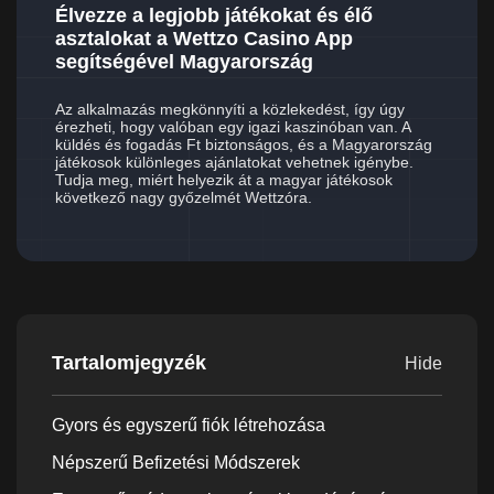
Élvezze a legjobb játékokat és élő
asztalokat a Wettzo Casino App
segítségével Magyarország
Az alkalmazás megkönnyíti a közlekedést, így úgy
érezheti, hogy valóban egy igazi kaszinóban van. A
küldés és fogadás Ft biztonságos, és a Magyarország
játékosok különleges ajánlatokat vehetnek igénybe.
Tudja meg, miért helyezik át a magyar játékosok
következő nagy győzelmét Wettzóra.
Tartalomjegyzék
Hide
Gyors és egyszerű fiók létrehozása
Népszerű Befizetési Módszerek