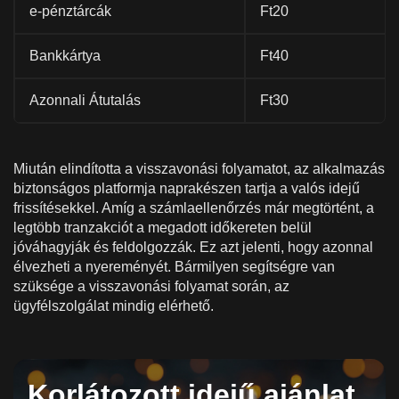
e-pénztárcák
Ft20
Bankkártya
Ft40
Azonnali Átutalás
Ft30
Miután elindította a visszavonási folyamatot, az alkalmazás
biztonságos platformja naprakészen tartja a valós idejű
frissítésekkel. Amíg a számlaellenőrzés már megtörtént, a
legtöbb tranzakciót a megadott időkereten belül
jóváhagyják és feldolgozzák. Ez azt jelenti, hogy azonnal
élvezheti a nyereményét. Bármilyen segítségre van
szüksége a visszavonási folyamat során, az
ügyfélszolgálat mindig elérhető.
Korlátozott idejű ajánlat