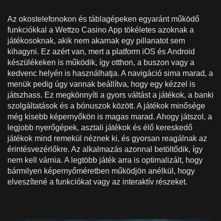
Az okostelefonokon és táblagépeken egyaránt működő
funkciókkal a Wettzo Casino App tökéletes azoknak a
játékosoknak, akik nem akarnak egy pillanatot sem
kihagyni. Ez azért van, mert a platform iOS és Android
készülékeken is működik, így otthon, a buszon vagy a
kedvenc helyén is használhatja. A navigáció sima marad, a
menük pedig úgy vannak beállítva, hogy egy kézzel is
játszhass. Ez megkönnyíti a gyors váltást a játékok, a banki
szolgáltatások és a bónuszok között. A játékok minősége
még kisebb képernyőkön is magas marad. Ahogy játszol, a
legjobb nyerőgépek, asztali játékok és élő kereskedő
játékok mind remekül néznek ki, és gyorsan reagálnak az
érintésvezérlőkre. Az alkalmazás azonnal betöltődik, így
nem kell várnia. A legtöbb játék arra is optimalizált, hogy
bármilyen képernyőméretben működjön anélkül, hogy
elveszítené a funkciókat vagy az interaktív részeket.