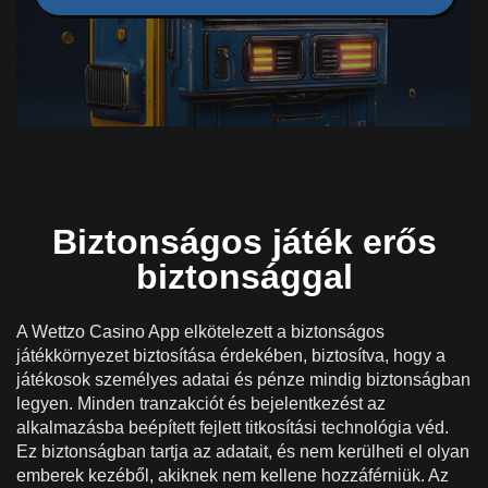
Biztonságos játék erős
biztonsággal
A Wettzo Casino App elkötelezett a biztonságos
játékkörnyezet biztosítása érdekében, biztosítva, hogy a
játékosok személyes adatai és pénze mindig biztonságban
legyen. Minden tranzakciót és bejelentkezést az
alkalmazásba beépített fejlett titkosítási technológia véd.
Ez biztonságban tartja az adatait, és nem kerülheti el olyan
emberek kezéből, akiknek nem kellene hozzáférniük. Az