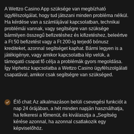
A Wettzo Casino App szüksége van megbízható
ügyfélszolgálat, hogy tud játszani minden probléma nélkül.
Ha kérdése van a számlájával kapcsolatban, technikai
problémái vannak, vagy segítségre van szüksége
bármilyen összegű befizetéshez és kifizetéshez, beleértve
a Ft 50 befizetést vagy a Ft 200-ig terjedő bónusz
krediteket, azonnal segítséget kaphat. Bármi legyen is a
játékigénye, vagy amikor kapcsolatba lép velük, a
támogató csapat fő célja a problémák gyors megoldása.
Így léphetsz kapcsolatba a Wettzo Casino ügyfélszolgálati
csapatával, amikor csak segítségre van szükséged.
Élő chat: Az alkalmazáson belüli csevegési funkciót a
nap 24 órájában, a hét minden napján használhatja,
ha felkeresi a főmenüt, és kiválasztja a „Segítség
kérése azonnal, ha azonnal csatlakozik egy
képviselőhöz.