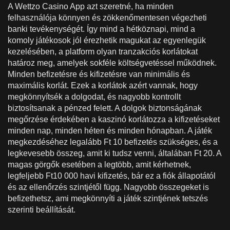
A Wettzo Casino App azt szeretné, ha minden
felhasználója könnyen és zökkenőmentesen végezheti
banki tevékenységét. Így mind a hétköznapi, mind a
komoly játékosok jól érezhetik magukat az egyenlegük
kezelésében, a platform olyan tranzakciós korlátokat
határoz meg, amelyek sokféle költségvetéssel működnek.
Minden befizetésre és kifizetésre van minimális és
maximális korlát. Ezek a korlátok azért vannak, hogy
megkönnyítsék a dolgodat, és nagyobb kontrollt
biztosítsanak a pénzed felett. A dolgok biztonságának
megőrzése érdekében a kaszinó korlátozza a kifizetéseket
minden nap, minden héten és minden hónapban. A játék
megkezdéséhez legalább Ft 10 befizetés szükséges, és a
legkevesebb összeg, amit ki tudsz venni, általában Ft 20. A
magas görgők esetében a legtöbb, amit kérhetnek,
legfeljebb Ft10 000 havi kifizetés, bár ez a fiók állapotától
és az ellenőrzés szintjétől függ. Nagyobb összegeket is
befizethetsz, ami megkönnyíti a játék szintjének tetszés
szerinti beállítását.