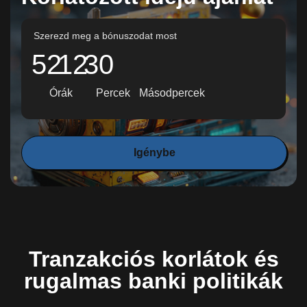
Szerezd meg a bónuszodat most
52
12
28
Órák
Percek
Másodpercek
Igénybe
Tranzakciós korlátok és
rugalmas banki politikák