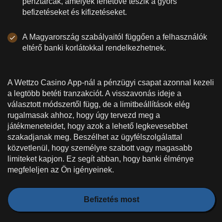
pénztárcák, amelyek lehetővé teszik a gyors
befizetéseket és kifizetéseket.
A Magyarország szabályaitól függően a felhasználók
eltérő banki korlátokkal rendelkezhetnek.
A Wettzo Casino App-nál a pénzügyi csapat azonnal kezeli
a legtöbb betéti tranzakciót. A visszavonás ideje a
választott módszertől függ, de a limitbeállítások elég
rugalmasak ahhoz, hogy úgy tervezd meg a
játékmeneteidet, hogy azok a lehető legkevesebbet
szakadjanak meg. Beszélhet az ügyfélszolgálattal
közvetlenül, hogy személyre szabott vagy magasabb
limiteket kapjon. Ez segít abban, hogy banki élménye
megfeleljen az Ön igényeinek.
Befizetés most