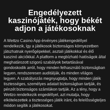
Engedélyezett
kaszinójáték, hogy békét
adjon a játékosoknak
A Wettzo Casino App érvényes játékengedéllyel
rendelkezik, így a játékosok biztonságos környezetben
játszhatnak nyerőgépekkel, asztali játékokkal és élő
kaszinó akciókkal. A platform a megbízható hatóságok által
meghatározott szigorú szabályok betartásával
gondoskodik arról, hogy minden felhasználó biztonságban
legyen, rendszeresen auditálják, és minden világos
legyen. A szabályozás megnyugtatja, hogy minden játék
tisztességes, személyes adatait biztonságban tartják, és
pénzét biztonságos számlákon tartják. Az a tény, hogy a
Wettzo rendelkezik engedéllyel, azt mutatja, hogy
elkötelezettek a tisztességes játék iránt, és felelősségteljes
módon segítik a játékosokat.