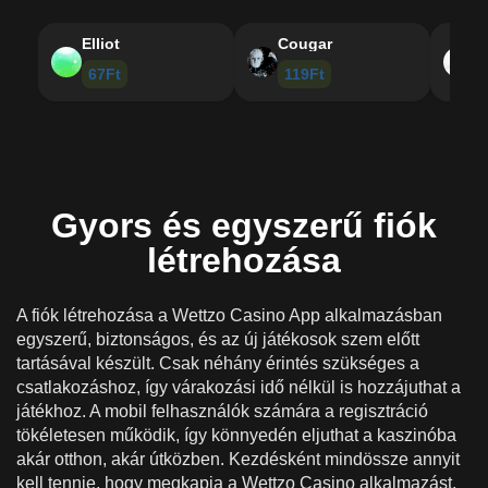
Elliot
Cougar
G
67Ft
119Ft
Gyors és egyszerű fiók
létrehozása
A fiók létrehozása a Wettzo Casino App alkalmazásban
egyszerű, biztonságos, és az új játékosok szem előtt
tartásával készült. Csak néhány érintés szükséges a
csatlakozáshoz, így várakozási idő nélkül is hozzájuthat a
játékhoz. A mobil felhasználók számára a regisztráció
tökéletesen működik, így könnyedén eljuthat a kaszinóba
akár otthon, akár útközben. Kezdésként mindössze annyit
kell tennie, hogy megkapja a Wettzo Casino alkalmazást,