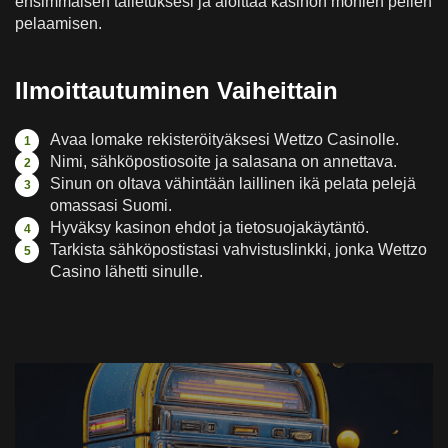
ensimmäisen talletuksesi ja aloittaa kasinon monien pelien
pelaamisen.
Ilmoittautuminen Vaiheittain
Avaa lomake rekisteröityäksesi Wettzo Casinolle.
Nimi, sähköpostiosoite ja salasana on annettava.
Sinun on oltava vähintään laillinen ikä pelata pelejä
omassasi Suomi.
Hyväksy kasinon ehdot ja tietosuojakäytäntö.
Tarkista sähköpostistasi vahvistuslinkki, jonka Wettzo
Casino lähetti sinulle.