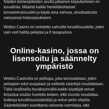
Näiden toimenpiteiden avulla jokainen kirjautuminen on
turvallista. Määritä kaikki henkilökohtaiset
turvaominaisuudet ja käytä aina vahvaa, ainutlaatuista
salasanaa lisäsuojaukseen.
Wettzo Casino on omistettu vahvalle turvallisuudelle, joten
vain voit hallita pelejäsi ja € tasapainoa.
Online-kasino, jossa on
lisensoitu ja säännelty
ympäristö
Wettzo Casinolla on pelilupa, joka tunnustetaan, joten
pelaajien edut suojataan ja selkeitä sääntöjä noudatetaan.
Tällä virallisella hyväksynnällä kaikki käyttäjät voivat
kirjautua sisään huoletta tietäen, että sivusto noudattaa
tiukkoja turvallisuussääntöjä ja reilun pelin ohjeita.
Sääntelijöiden suorittama valvonta varmistaa, että