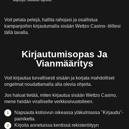
Voit pelata pelejä, hallita rahojasi ja osallistua
kampanjoihin kirjautumalla sisään Wettzo Casino- tilillesi
tällä tavalla.
Kirjautumisopas Ja
Vianmääritys
Voit kirjautua turvallisesti sisään ja korjata mahdolliset
ongelmat noudattamalla alla olevia ohjeita.
Jos haluat tietää, miten kirjautua sisään Wettzo Casino,
mene heidän viralliselle verkkosivustolleen.
Napsauta kotisivun oikeassa yläkulmassa "Kirjaudu"-
painiketta.
Kirjoita annetuissa kentissä rekisteröityyn