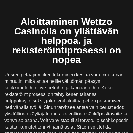
Aloittaminen Wettzo
Casinolla on yllättävän
helppoa, ja
rekisteröintiprosessi on
nopea
Uusien pelaajien tilien tekeminen kestää vain muutaman
minuutin, mikä antaa heille välittömän pääsyn
kolikkopeleihin, live-peleihin ja kampanjoihin. Koko
rekisteröintiprosessi on tehty kenen tahansa
helppokäyttöiseksi, joten voit aloittaa pelien pelaamisen
heti vähällä työllä. Sinun tarvitsee antaa vain perustiedot:
yksilöllinen käyttäjätunnus, kelvollinen sähköpostiosoite ja
vahva salasana. Voit vahvistaa tilisi tervetuliaissähköpostin
kautta, kun olet tehnyt nämä asiat. Sitten voit tehdä