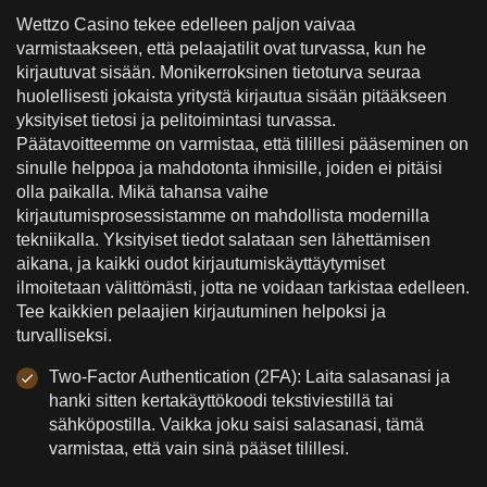
Wettzo Casino tekee edelleen paljon vaivaa
varmistaakseen, että pelaajatilit ovat turvassa, kun he
kirjautuvat sisään. Monikerroksinen tietoturva seuraa
huolellisesti jokaista yritystä kirjautua sisään pitääkseen
yksityiset tietosi ja pelitoimintasi turvassa.
Päätavoitteemme on varmistaa, että tilillesi pääseminen on
sinulle helppoa ja mahdotonta ihmisille, joiden ei pitäisi
olla paikalla. Mikä tahansa vaihe
kirjautumisprosessistamme on mahdollista modernilla
tekniikalla. Yksityiset tiedot salataan sen lähettämisen
aikana, ja kaikki oudot kirjautumiskäyttäytymiset
ilmoitetaan välittömästi, jotta ne voidaan tarkistaa edelleen.
Tee kaikkien pelaajien kirjautuminen helpoksi ja
turvalliseksi.
Two-Factor Authentication (2FA): Laita salasanasi ja
hanki sitten kertakäyttökoodi tekstiviestillä tai
sähköpostilla. Vaikka joku saisi salasanasi, tämä
varmistaa, että vain sinä pääset tilillesi.