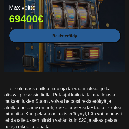
Max voitto
69400€
Rekisteröidy
Ei ole olemassa pitkiä muotoja tai vaatimuksia, jotka
olisivat prosessin tiellä. Pelaajat kaikkialta maailmasta,
mukaan lukien Suomi, voivat helposti rekisteröityä ja
aloittaa pelaamisen heti, koska prosessi kestää alle kaksi
minuuttia. Kun pelaaja on rekisteröitynyt, hän voi nopeasti
tehdä talletuksen niinkin vähän kuin €20 ja alkaa pelata
pelejä oikealla rahalla.