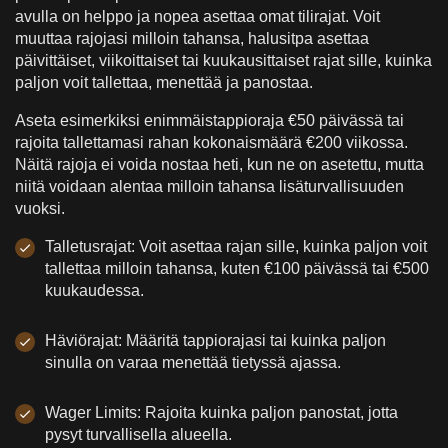
avulla on helppo ja nopea asettaa omat tilirajat. Voit
muuttaa rajojasi milloin tahansa, halusitpa asettaa
päivittäiset, viikoittaiset tai kuukausittaiset rajat sille, kuinka
paljon voit tallettaa, menettää ja panostaa.
Aseta esimerkiksi enimmäistappioraja €50 päivässä tai
rajoita tallettamasi rahan kokonaismäärä €200 viikossa.
Näitä rajoja ei voida nostaa heti, kun ne on asetettu, mutta
niitä voidaan alentaa milloin tahansa lisäturvallisuuden
vuoksi.
Talletusrajat: Voit asettaa rajan sille, kuinka paljon voit
tallettaa milloin tahansa, kuten €100 päivässä tai €500
kuukaudessa.
Häviörajat: Määritä tappiorajasi tai kuinka paljon
sinulla on varaa menettää tietyssä ajassa.
Wager Limits: Rajoita kuinka paljon panostat, jotta
pysyt turvallisella alueella.