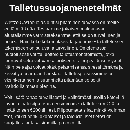
Talletussuojamenetelmät
Wettzo Casinolla asiointisi pitäminen turvassa on meille
erittäin tärkeää. Testaamme jokaisen maksutavan
alustallamme varmistaaksemme, että se on turvallinen ja
nopea. Näin koko kokemuksesi kirjautumisesta talletuksen
tekemiseen on sujuva ja turvallinen. On olemassa
huolellisesti valittu luettelo talletusmenetelmistä, jotka
tarjoavat sekä vahvan salauksen että nopeat käsittelyajat.
Näin pelaajat voivat pitää pelaamisensa stressittömänä ja
keskittyä pitämään hauskaa. Talletusprosessimme on
yksinkertainen ja suunniteltu pitämään seisokit
mahdollisimman pieninä.
Voit lisätä rahaa turvallisesti ja välittömästi useilla kätevillä
tavoilla, halusitpa tehdä ensimmäisen talletuksen €20 tai
lisätä toisen €200 tilillesi. Riippumatta siitä, minkä valinnan
teet, kaikki henkilökohtaiset ja taloudelliset tietosi on
suojattu ajantasaisimmilla protokollilla.