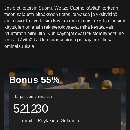
Jos olet kotoisin Suomi, Wettzo Casino käyttää korkean
tason salausta pitääkseen tietosi turvassa ja yksityisinä.
Jotta sivustoa voitaisiin käyttää ensimmäistä kertaa, uusien
käyttäjien on ensin rekisteröidyttävä, mikä kestää vain
muutaman minuutin. Kun käyttäjät ovat rekisteröityneet, he
voivat käyttää kaikkia suomalainen pelaajaprofiilinsa
ominaisuuksia.
Bonus 55%
Tarjous on voimassa:
52
12
28
Tunnit
Pöytäkirja
Sekuntia