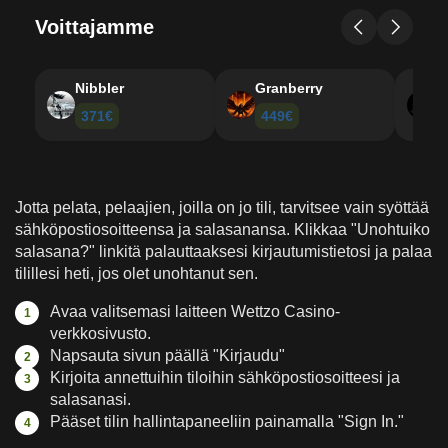
Voittajamme
Nibbler
Granberry
C
371€
449€
Jotta pelata, pelaajien, joilla on jo tili, tarvitsee vain syöttää
sähköpostiosoitteensa ja salasanansa. Klikkaa "Unohtuiko
salasana?" linkitä palauttaaksesi kirjautumistietosi ja palaa
tilillesi heti, jos olet unohtanut sen.
Avaa valitsemasi laitteen Wettzo Casino-
verkkosivusto.
Napsauta sivun päällä "Kirjaudu"
Kirjoita annettuihin tiloihin sähköpostiosoitteesi ja
salasanasi.
Pääset tilin hallintapaneeliin painamalla "Sign In."