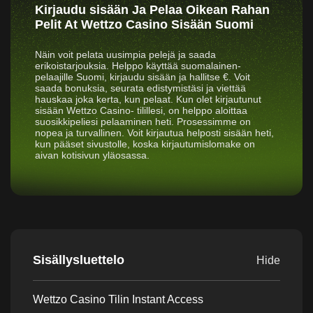
Kirjaudu sisään Ja Pelaa Oikean Rahan
Pelit At Wettzo Casino Sisään Suomi
Näin voit pelata uusimpia pelejä ja saada
erikoistarjouksia. Helppo käyttää suomalainen-
pelaajille Suomi, kirjaudu sisään ja hallitse €. Voit
saada bonuksia, seurata edistymistäsi ja viettää
hauskaa joka kerta, kun pelaat. Kun olet kirjautunut
sisään Wettzo Casino- tilillesi, on helppo aloittaa
suosikkipeliesi pelaaminen heti. Prosessimme on
nopea ja turvallinen. Voit kirjautua helposti sisään heti,
kun pääset sivustolle, koska kirjautumislomake on
aivan kotisivun yläosassa.
Sisällysluettelo
Hide
Wettzo Casino Tilin Instant Access