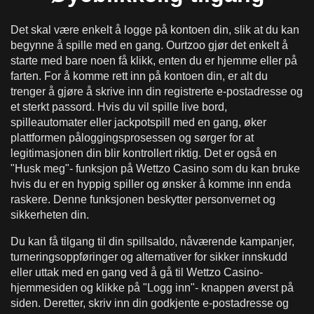
Det skal være enkelt å logge på kontoen din, slik at du kan
begynne å spille med en gang. Ourtzoo gjør det enkelt å
starte med bare noen få klikk, enten du er hjemme eller på
farten. For å komme rett inn på kontoen din, er alt du
trenger å gjøre å skrive inn din registrerte e-postadresse og
et sterkt passord. Hvis du vil spille live bord,
spilleautomater eller jackpotspill med en gang, øker
plattformen påloggingsprosessen og sørger for at
legitimasjonen din blir kontrollert riktig. Det er også en
"Husk meg"- funksjon på Wettzo Casino som du kan bruke
hvis du er en hyppig spiller og ønsker å komme inn enda
raskere. Denne funksjonen beskytter personvernet og
sikkerheten din.
Du kan få tilgang til din spillsaldo, nåværende kampanjer,
turneringsoppføringer og alternativer for sikker innskudd
eller uttak med en gang ved å gå til Wettzo Casino-
hjemmesiden og klikke på "Logg inn"- knappen øverst på
siden. Deretter, skriv inn din godkjente e-postadresse og