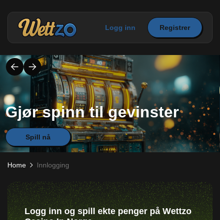
Logg inn
Registrer
Gjør spinn til gevinster
Spill nå
Home
Innlogging
Logg inn og spill ekte penger på Wettzo