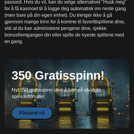
passord. Hvis du vil, kan du velge alternativet "Husk meg"
for å få kasinoet til å logge deg automatisk inn neste gang
(men bare på din egen enhet). Du trenger ikke å gå
gjennom mange trinn for å komme til favorittspillene dine,
slik at du kan administrere pengene dine, sjekke
bonusfremgangen din eller spille de nyeste spillene med
en gang.
350 Gratisspinn!
Nyt 350 gratisspinn uten å lure på utvalgte
spilleautomater.
Påstand nå