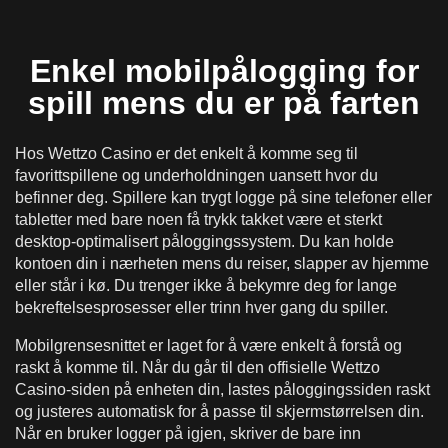
Enkel mobilpålogging for
spill mens du er på farten
Hos Wettzo Casino er det enkelt å komme seg til
favorittspillene og underholdningen uansett hvor du
befinner deg. Spillere kan trygt logge på sine telefoner eller
tabletter med bare noen få trykk takket være et sterkt
desktop-optimalisert påloggingssystem. Du kan holde
kontoen din i nærheten mens du reiser, slapper av hjemme
eller står i kø. Du trenger ikke å bekymre deg for lange
bekreftelsesprosesser eller trinn hver gang du spiller.
Mobilgrensesnittet er laget for å være enkelt å forstå og
raskt å komme til. Når du går til den offisielle Wettzo
Casino-siden på enheten din, lastes påloggingssiden raskt
og justeres automatisk for å passe til skjermstørrelsen din.
Når en bruker logger på igjen, skriver de bare inn