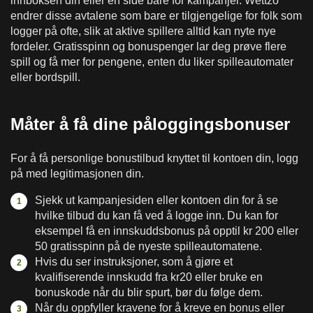
innboksen din eller en side bare for kampanjer. Wettzo
endrer disse avtalene som bare er tilgjengelige for folk som
logger på ofte, slik at aktive spillere alltid kan nyte nye
fordeler. Gratisspinn og bonuspenger lar deg prøve flere
spill og få mer for pengene, enten du liker spilleautomater
eller bordspill.
Måter å få dine påloggingsbonuser
For å få personlige bonustilbud knyttet til kontoen din, logg
på med legitimasjonen din.
Sjekk ut kampanjesiden eller kontoen din for å se
hvilke tilbud du kan få ved å logge inn. Du kan for
eksempel få en innskuddsbonus på opptil kr 200 eller
50 gratisspinn på de nyeste spilleautomatene.
Hvis du ser instruksjoner, som å gjøre et
kvalifiserende innskudd fra kr20 eller bruke en
bonuskode når du blir spurt, bør du følge dem.
Når du oppfyller kravene for å kreve en bonus eller