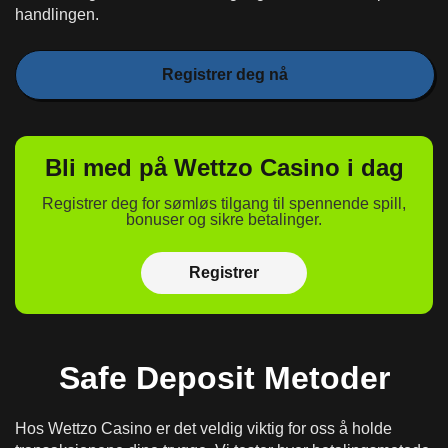
handlingen.
Registrer deg nå
Bli med på Wettzo Casino i dag
Registrer deg for sømløs tilgang til spennende spill,
bonuser og sikre betalinger.
Registrer
Safe Deposit Metoder
Hos Wettzo Casino er det veldig viktig for oss å holde