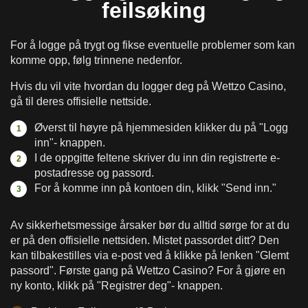
feilsøking
For å logge på trygt og fikse eventuelle problemer som kan
komme opp, følg trinnene nedenfor.
Hvis du vil vite hvordan du logger deg på Wettzo Casino,
gå til deres offisielle nettside.
Øverst til høyre på hjemmesiden klikker du på "Logg
inn"- knappen.
I de oppgitte feltene skriver du inn din registrerte e-
postadresse og passord.
For å komme inn på kontoen din, klikk "Send inn."
Av sikkerhetsmessige årsaker bør du alltid sørge for at du
er på den offisielle nettsiden. Mistet passordet ditt? Den
kan tilbakestilles via e-post ved å klikke på lenken "Glemt
passord". Første gang på Wettzo Casino? For å gjøre en
ny konto, klikk på "Registrer deg"- knappen.