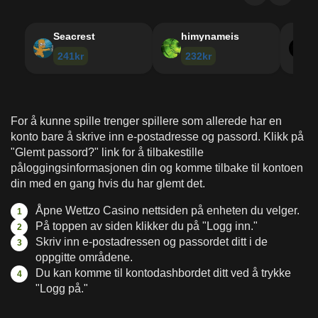
Seacrest
himynameis
S
241kr
232kr
For å kunne spille trenger spillere som allerede har en
konto bare å skrive inn e-postadresse og passord. Klikk på
"Glemt passord?" link for å tilbakestille
påloggingsinformasjonen din og komme tilbake til kontoen
din med en gang hvis du har glemt det.
Åpne Wettzo Casino nettsiden på enheten du velger.
På toppen av siden klikker du på "Logg inn."
Skriv inn e-postadressen og passordet ditt i de
oppgitte områdene.
Du kan komme til kontodashbordet ditt ved å trykke
"Logg på."