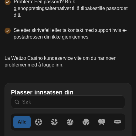
Problem: Feil passord? Bruk
gjenopprettingsalternativet til å tilbakestille passordet
ditt.
Se etter skrivefeil eller ta kontakt med support hvis e-
postadressen din ikke gjenkjennes.
La Wettzo Casino kundeservice vite om du har noen
problemer med å logge inn.
Plasser innsatsen din
Alle