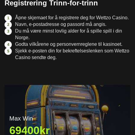
Registrering Trinn-for-trinn
Åpne skjemaet for å registrere deg for Wettzo Casino.
Navn, e-postadresse og passord må angis.
Du må være minst lovlig alder for å spille spill i din
Norge.
Godta vilkårene og personvernreglene til kasinoet.
Sjekk e-posten din for bekreftelseslenken som Wettzo
Casino sendte deg.
Max Win
69400kr