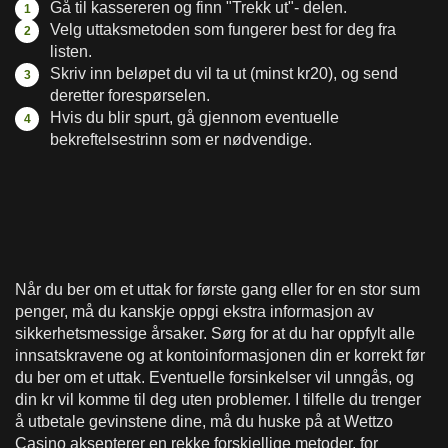
Gå til kassereren og finn "Trekk ut"- delen.
Velg uttaksmetoden som fungerer best for deg fra
listen.
Skriv inn beløpet du vil ta ut (minst kr20), og send
deretter forespørselen.
Hvis du blir spurt, gå gjennom eventuelle
bekreftelsestrinn som er nødvendige.
Når du ber om et uttak for første gang eller for en stor sum
penger, må du kanskje oppgi ekstra informasjon av
sikkerhetsmessige årsaker. Sørg for at du har oppfylt alle
innsatskravene og at kontoinformasjonen din er korrekt før
du ber om et uttak. Eventuelle forsinkelser vil unngås, og
din kr vil komme til deg uten problemer. I tilfelle du trenger
å utbetale gevinstene dine, må du huske på at Wettzo
Casino aksepterer en rekke forskjellige metoder, for