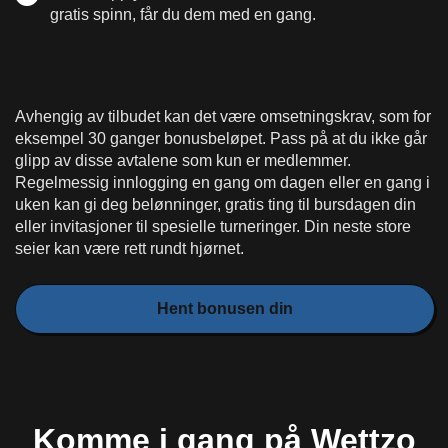
gratis spinn, får du dem med en gang.
Avhengig av tilbudet kan det være omsetningskrav, som for
eksempel 30 ganger bonusbeløpet. Pass på at du ikke går
glipp av disse avtalene som kun er medlemmer.
Regelmessig innlogging en gang om dagen eller en gang i
uken kan gi deg belønninger, gratis ting til bursdagen din
eller invitasjoner til spesielle turneringer. Din neste store
seier kan være rett rundt hjørnet.
Hent bonusen din
Komme i gang på Wettzo