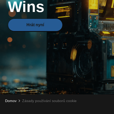
Wins
Hrát nyní
Domov
Zásady používání souborů cookie