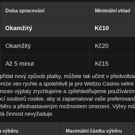
Doba zpracování
Minimální vklad
Okamžitý
Kč10
Okamžitý
Kč20
Až 5 minut
Kč15
idat nový způsob platby, můžete tak učinit v předvolbác
íze ven rychle a spolehlivě je pro Wettzo Casino velmi d
roces výplaty zrychlujeme a zpřehledňujeme používání
cí souborů cookie, aby si zapamatoval vaše preferovaná
ěru a přednastaveným možnostem omezení. Výhry můžete 
lá činnost nevyžaduje.
a výběru
Maximální částka výběru