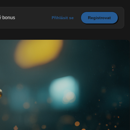
ý bonus
Přihlásit se
Registrovat