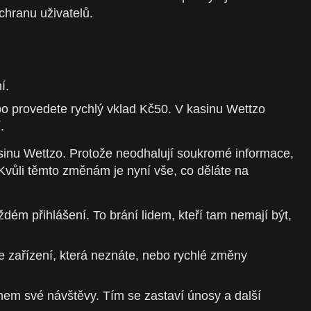
chranu uživatelů.
í.
ebo provedete rychlý vklad Kč50. V kasinu Wettzo
.
asinu Wettzo. Protože neodhalují soukromé informace,
. Kvůli těmto změnám je nyní vše, co děláte na
ždém přihlášení. To brání lidem, kteří tam nemají být,
ze zařízení, která neznáte, nebo rychlé změny
během své návštěvy. Tím se zastaví únosy a další