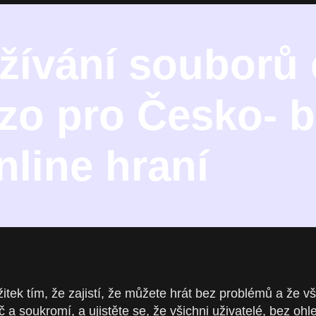
žívání souborů 
zo pro Česko- 
line hraní
tek tím, že zajistí, že můžete hrát bez problémů a že v
a soukromí, a ujistěte se, že všichni uživatelé, bez oh