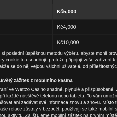
Kč5,000
Kč4,000
Kč10,000
 poslední úspěšnou metodu výběru, abyste mohli provádě
 cookie to usnadňují, protože připojují vaše zařízení k
že se do něj vejdou všichni uživatelé, od příležitostný
kvělý zážitek z mobilního kasina
 hraní ve Wettzo Casino snadné, plynulé a přizpůsobené
 při každé návštěvě telefonu nebo tabletu. To vám umožní
ašovat ani zadávat své informace znovu a znovu. Místo 
aše relace zůstaly v bezpečí, používají se také mobilní 
vnou aktivitu. Zajišťujeme mobilní zážitek na prvním mí