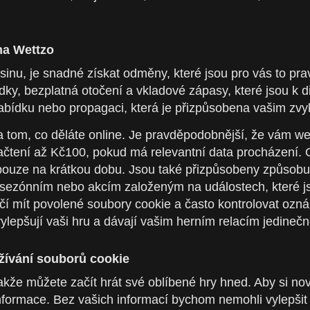
na Wettzo
sinu, je snadné získat odměny, které jsou pro vás to p
ídky, bezplatná otočení a vkladové zápasy, které jsou 
bídku nebo propagaci, která je přizpůsobena vašim zv
 tom, co děláte online. Je pravděpodobnější, že vám web
čtení až Kč100, pokud má relevantní data procházení. 
pouze na krátkou dobu. Jsou také přizpůsobeny způsobu,
p k sezónním nebo akcím založeným na událostech, které
í mít povolené soubory cookie a často kontrolovat oznám
lepšují vaši hru a dávají vašim herním relacím jedineč
žívání souborů cookie
akže můžete začít hrát své oblíbené hry hned. Aby si noví
formace. Bez vašich informací bychom nemohli vylepšit vaš