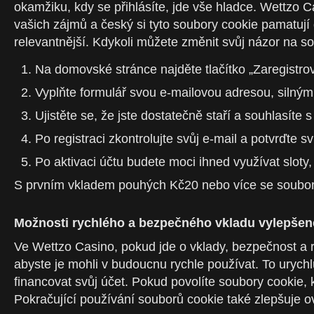
okamžiku, kdy se přihlásíte, jde vše hladce. Wettzo 
vašich zájmů a český si tyto soubory cookie pamatují 
relevantnější. Kdykoli můžete změnit svůj názor na so
Na domovské stránce najděte tlačítko „Zaregistrov
Vyplňte formulář svou e-mailovou adresou, silný
Ujistěte se, že jste dostatečně staří a souhlasít
Po registraci zkontrolujte svůj e-mail a potvrďte sv
Po aktivaci účtu budete moci ihned využívat sloty,
S prvním vkladem pouhých Kč20 nebo více se soubory 
Možnosti rychlého a bezpečného vkladu vylepšen
Ve Wettzo Casino, pokud jde o vklady, bezpečnost a r
abyste je mohli v budoucnu rychle používat. To urychl
financovat svůj účet. Pokud povolíte soubory cookie,
Pokračující používání souborů cookie také zlepšuje ov