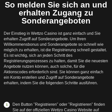
So melden Sie sich an und
erhalten Zugang zu
Sonderangeboten
Der Einstieg in Wettzo Casino ist ganz einfach und Sie
erhalten Zugriff auf Sonderangebote. Um Ihren
Willkommensbonus und Sonderangebote so schnell wie
möglich zu erhalten, ist die Registrierung schnell gestaltet.
Es ist wichtig, sich an jeden Schritt des
Registrierungsprozesses zu halten, damit Sie die neuesten
Angebote nutzen können, auch solche, für die
Aktionscodes erforderlich sind. Sie können ganz einfach
ein Konto erstellen und Zugriff auf Sonderangebote
erhalten, indem Sie die folgenden Schritte ausführen.
Den Button "Registrieren" oder "Registrieren" finden
Sie auf der offiziellen Wettzo Casino Website auf