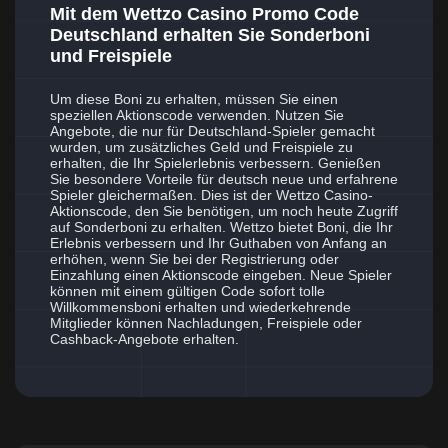
Mit dem Wettzo Casino Promo Code
Deutschland erhalten Sie Sonderboni
und Freispiele
Um diese Boni zu erhalten, müssen Sie einen
speziellen Aktionscode verwenden. Nutzen Sie
Angebote, die nur für Deutschland-Spieler gemacht
wurden, um zusätzliches Geld und Freispiele zu
erhalten, die Ihr Spielerlebnis verbessern. Genießen
Sie besondere Vorteile für deutsch neue und erfahrene
Spieler gleichermaßen. Dies ist der Wettzo Casino-
Aktionscode, den Sie benötigen, um noch heute Zugriff
auf Sonderboni zu erhalten. Wettzo bietet Boni, die Ihr
Erlebnis verbessern und Ihr Guthaben von Anfang an
erhöhen, wenn Sie bei der Registrierung oder
Einzahlung einen Aktionscode eingeben. Neue Spieler
können mit einem gültigen Code sofort tolle
Willkommensboni erhalten und wiederkehrende
Mitglieder können Nachladungen, Freispiele oder
Cashback-Angebote erhalten.