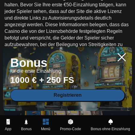
halten. Bevor Sie Ihre erste €50-Einzahlung tätigen, kann
jeder Spieler sehen, dass auf der Site die aktive Lizenz
und direkte Links zu Autorisierungsdetails deutlich
angezeigt werden. Diese Informationen belegen, dass das
Casino die von der Lizenzbehörde festgelegten Regeln
befolgt und verspricht, die Gelder der Spieler sicher
aufzubewahren, bei der Beilegung von Streitigkeiten zu
helfen und Fairplay-Überwachungssysteme zu betreiben.
Bonus
für die erste Einzahlung
1000 € + 250 FS
Registrieren
Max Win
50400€
App
Bonus
Menü
Promo-Code
Bonus ohne Einzahlung