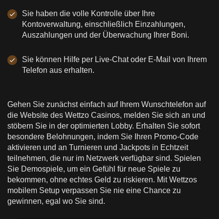
Sie haben die volle Kontrolle über Ihre
Kontoverwaltung, einschließlich Einzahlungen,
Auszahlungen und der Überwachung Ihrer Boni.
Sie können Hilfe per Live-Chat oder E-Mail von Ihrem
Telefon aus erhalten.
Gehen Sie zunächst einfach auf Ihrem Wunschtelefon auf
die Website des Wettzo Casinos, melden Sie sich an und
stöbern Sie in der optimierten Lobby. Erhalten Sie sofort
besondere Belohnungen, indem Sie Ihren Promo-Code
aktivieren und an Turnieren und Jackpots in Echtzeit
teilnehmen, die nur im Netzwerk verfügbar sind. Spielen
Sie Demospiele, um ein Gefühl für neue Spiele zu
bekommen, ohne echtes Geld zu riskieren. Mit Wettzos
mobilem Setup verpassen Sie nie eine Chance zu
gewinnen, egal wo Sie sind.