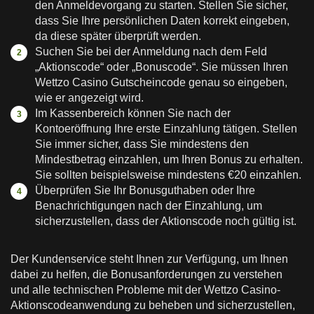
den Anmeldevorgang zu starten. Stellen Sie sicher,
dass Sie Ihre persönlichen Daten korrekt eingeben,
da diese später überprüft werden.
Suchen Sie bei der Anmeldung nach dem Feld
„Aktionscode“ oder „Bonuscode“. Sie müssen Ihren
Wettzo Casino Gutscheincode genau so eingeben,
wie er angezeigt wird.
Im Kassenbereich können Sie nach der
Kontoeröffnung Ihre erste Einzahlung tätigen. Stellen
Sie immer sicher, dass Sie mindestens den
Mindestbetrag einzahlen, um Ihren Bonus zu erhalten.
Sie sollten beispielsweise mindestens €20 einzahlen.
Überprüfen Sie Ihr Bonusguthaben oder Ihre
Benachrichtigungen nach der Einzahlung, um
sicherzustellen, dass der Aktionscode noch gültig ist.
Der Kundenservice steht Ihnen zur Verfügung, um Ihnen
dabei zu helfen, die Bonusanforderungen zu verstehen
und alle technischen Probleme mit der Wettzo Casino-
Aktionscodeanwendung zu beheben und sicherzustellen,