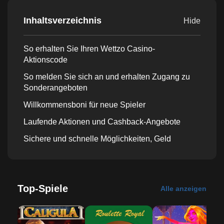
Inhaltsverzeichnis
Hide
So erhalten Sie Ihren Wettzo Casino-
Aktionscode
So melden Sie sich an und erhalten Zugang zu
Sonderangeboten
Willkommensboni für neue Spieler
Laufende Aktionen und Cashback-Angebote
Sichere und schnelle Möglichkeiten, Geld
einzuzahlen
Holen Sie Ihr Geld aus dem Wettzo Casino
heraus
Top-Spiele
Alle anzeigen
Herunterladen und Spielen von Wettzo Casino-
Spielen auf Ihrem Telefon oder Tablet
Schützen Sie Ihr Konto mit Sicherheitsfunktionen