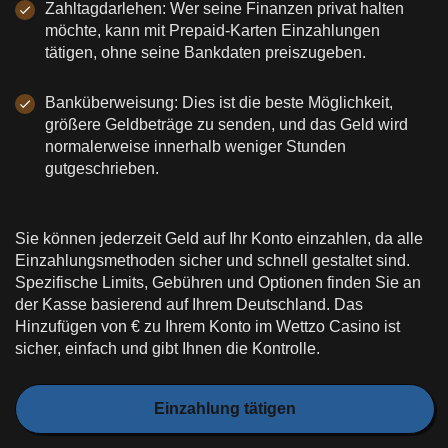
Zahltagdarlehen: Wer seine Finanzen privat halten
möchte, kann mit Prepaid-Karten Einzahlungen
tätigen, ohne seine Bankdaten preiszugeben.
Banküberweisung: Dies ist die beste Möglichkeit,
größere Geldbeträge zu senden, und das Geld wird
normalerweise innerhalb weniger Stunden
gutgeschrieben.
Sie können jederzeit Geld auf Ihr Konto einzahlen, da alle
Einzahlungsmethoden sicher und schnell gestaltet sind.
Spezifische Limits, Gebühren und Optionen finden Sie an
der Kasse basierend auf Ihrem Deutschland. Das
Hinzufügen von € zu Ihrem Konto im Wettzo Casino ist
sicher, einfach und gibt Ihnen die Kontrolle.
Einzahlung tätigen