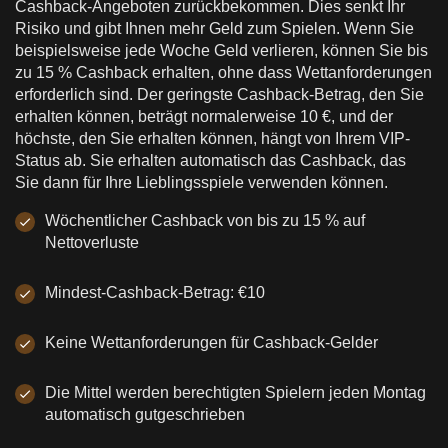
Cashback-Angeboten zurückbekommen. Dies senkt Ihr
Risiko und gibt Ihnen mehr Geld zum Spielen. Wenn Sie
beispielsweise jede Woche Geld verlieren, können Sie bis
zu 15 % Cashback erhalten, ohne dass Wettanforderungen
erforderlich sind. Der geringste Cashback-Betrag, den Sie
erhalten können, beträgt normalerweise 10 €, und der
höchste, den Sie erhalten können, hängt von Ihrem VIP-
Status ab. Sie erhalten automatisch das Cashback, das
Sie dann für Ihre Lieblingsspiele verwenden können.
Wöchentlicher Cashback von bis zu 15 % auf
Nettoverluste
Mindest-Cashback-Betrag: €10
Keine Wettanforderungen für Cashback-Gelder
Die Mittel werden berechtigten Spielern jeden Montag
automatisch gutgeschrieben