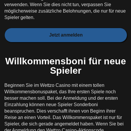
verwenden. Wenn Sie dies nicht tun, verpassen Sie
möglicherweise zusätzliche Belohnungen, die nur für neue
Spieler gelten.
Jetzt anmelden
Willkommensboni für neue
Spieler
Beginnen Sie im Wettzo Casino mit einem tollen
Willkommensbonuspaket, das Ihre ersten Spiele noch
besser machen soll. Bei der Anmeldung und der ersten
Einzahlung können neue Spieler Sonderboni
beanspruchen. Dies verschafft ihnen von Beginn ihrer
Reise an einen Vorteil. Das Willkommenspaket ist nur für
Spieler, die sich gerade angemeldet haben. Wenn Sie bei
der Anmeldung den Wettzo Casino-Aktionscode