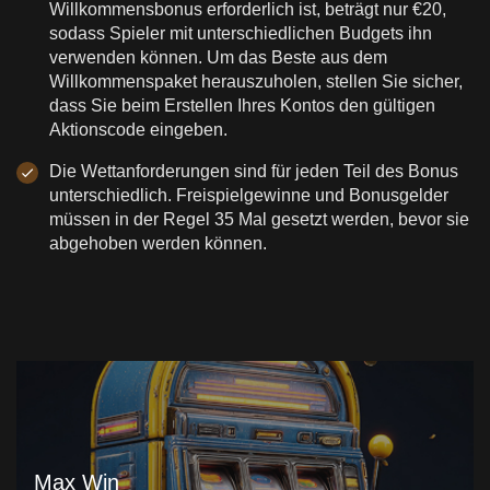
Willkommensbonus erforderlich ist, beträgt nur €20,
sodass Spieler mit unterschiedlichen Budgets ihn
verwenden können. Um das Beste aus dem
Willkommenspaket herauszuholen, stellen Sie sicher,
dass Sie beim Erstellen Ihres Kontos den gültigen
Aktionscode eingeben.
Die Wettanforderungen sind für jeden Teil des Bonus
unterschiedlich. Freispielgewinne und Bonusgelder
müssen in der Regel 35 Mal gesetzt werden, bevor sie
abgehoben werden können.
Max Win