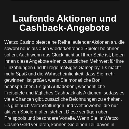
Laufende Aktionen und
Cashback-Angebote
Wettzo Casino bietet eine Reihe laufender Aktionen an, die
sowohl neue als auch wiederkehrende Spieler belohnen
sollen. Auch wenn das Glück nicht auf Ihrer Seite ist, bieten
Ihnen diese Angebote einen zusätzlichen Mehrwert für Ihre
Einzahlungen und Ihr regelmäßiges Gameplay. Es macht
mehr Spaß und die Wahrscheinlichkeit, dass Sie mehr
gewinnen, ist größer, wenn Sie monatliche Boni
beanspruchen. Es gibt Aufladeboni, wöchentliche
Freispiele und tägliches Cashback als Aktionen, sodass es
viele Chancen gibt, zusätzliche Belohnungen zu erhalten.
Es gibt auch Veranstaltungen und Wettbewerbe, die nur
aktiven Spielern offen stehen. Diese verfügen über
Preispools und besondere Vorteile. Wenn Sie im Wettzo
Casino Geld verlieren, können Sie einen Teil davon in