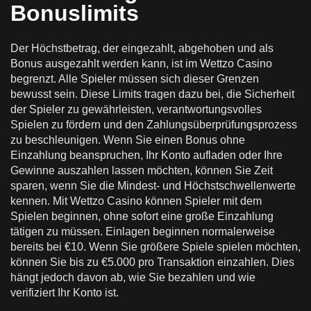
Bonuslimits
Der Höchstbetrag, der eingezahlt, abgehoben und als
Bonus ausgezahlt werden kann, ist im Wettzo Casino
begrenzt. Alle Spieler müssen sich dieser Grenzen
bewusst sein. Diese Limits tragen dazu bei, die Sicherheit
der Spieler zu gewährleisten, verantwortungsvolles
Spielen zu fördern und den Zahlungsüberprüfungsprozess
zu beschleunigen. Wenn Sie einen Bonus ohne
Einzahlung beanspruchen, Ihr Konto aufladen oder Ihre
Gewinne auszahlen lassen möchten, können Sie Zeit
sparen, wenn Sie die Mindest- und Höchstschwellenwerte
kennen. Mit Wettzo Casino können Spieler mit dem
Spielen beginnen, ohne sofort eine große Einzahlung
tätigen zu müssen. Einlagen beginnen normalerweise
bereits bei €10. Wenn Sie größere Spiele spielen möchten,
können Sie bis zu €5.000 pro Transaktion einzahlen. Dies
hängt jedoch davon ab, wie Sie bezahlen und wie
verifiziert Ihr Konto ist.