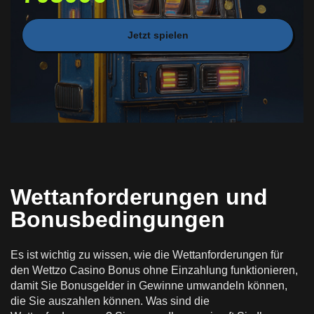
Jetzt spielen
Wettanforderungen und
Bonusbedingungen
Es ist wichtig zu wissen, wie die Wettanforderungen für
den Wettzo Casino Bonus ohne Einzahlung funktionieren,
damit Sie Bonusgelder in Gewinne umwandeln können,
die Sie auszahlen können. Was sind die