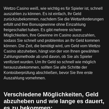
Wettzo Casino weiß, wie wichtig es für Spieler ist, schnell
auszahlen zu können. Es ist einfach, Ihr Geld
zurückzubekommen, nachdem Sie die Wettanforderungen
erfüllt und Ihre Bonusgewinne ohne Einzahlung
freigeschaltet haben. Es gibt mehrere sichere
Möglichkeiten, Ihre Gewinne im Casino auszuzahlen,
sodass Sie schnell und problemlos an Ihr Geld kommen
können. Die Zeit, die benötigt wird, um Geld vom Wettzo
Casino abzuheben, hängt von der von Ihnen gewählten
Zahlungsmethode ab und davon, ob Sie als Spieler
verifiziert wurden. Um Ihr Geld so schnell wie möglich
herauszubekommen, sollten Sie alle Schritte der
Kontoüberprüfung abschließen, bevor Sie Ihre erste
Auszahlung vornehmen.
Verschiedene Möglichkeiten, Geld
abzuheben und wie lange es dauert,
es zu bekommen: