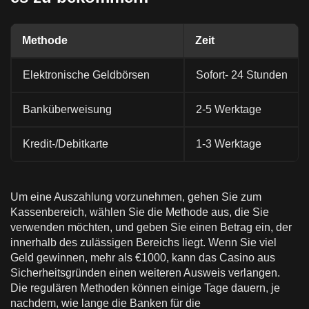
Methode
Zeit
Elektronische Geldbörsen
Sofort- 24 Stunden
Banküberweisung
2-5 Werktage
Kredit-/Debitkarte
1-3 Werktage
Um eine Auszahlung vorzunehmen, gehen Sie zum
Kassenbereich, wählen Sie die Methode aus, die Sie
verwenden möchten, und geben Sie einen Betrag ein, der
innerhalb des zulässigen Bereichs liegt. Wenn Sie viel
Geld gewinnen, mehr als €1000, kann das Casino aus
Sicherheitsgründen einen weiteren Ausweis verlangen.
Die regulären Methoden können einige Tage dauern, je
nachdem, wie lange die Banken für die