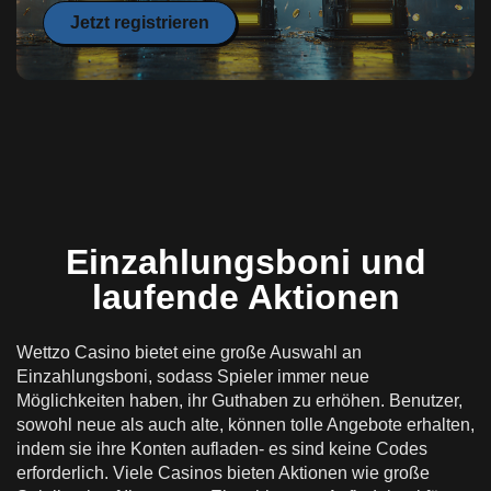
Jetzt registrieren
Einzahlungsboni und
laufende Aktionen
Wettzo Casino bietet eine große Auswahl an
Einzahlungsboni, sodass Spieler immer neue
Möglichkeiten haben, ihr Guthaben zu erhöhen. Benutzer,
sowohl neue als auch alte, können tolle Angebote erhalten,
indem sie ihre Konten aufladen- es sind keine Codes
erforderlich. Viele Casinos bieten Aktionen wie große