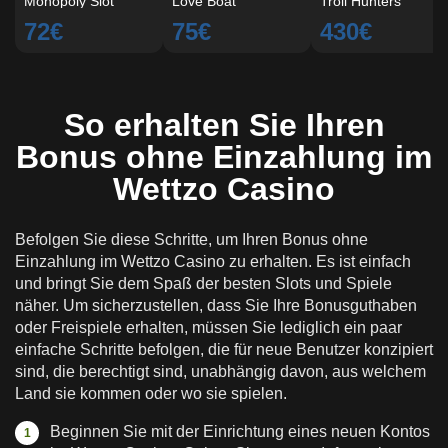
Monopoly Slot
Love Boat
Troll Hunters
72€
75€
430€
So erhalten Sie Ihren
Bonus ohne Einzahlung im
Wettzo Casino
Befolgen Sie diese Schritte, um Ihren Bonus ohne
Einzahlung im Wettzo Casino zu erhalten. Es ist einfach
und bringt Sie dem Spaß der besten Slots und Spiele
näher. Um sicherzustellen, dass Sie Ihre Bonusguthaben
oder Freispiele erhalten, müssen Sie lediglich ein paar
einfache Schritte befolgen, die für neue Benutzer konzipiert
sind, die berechtigt sind, unabhängig davon, aus welchem
Land sie kommen oder wo sie spielen.
Beginnen Sie mit der Einrichtung eines neuen Kontos