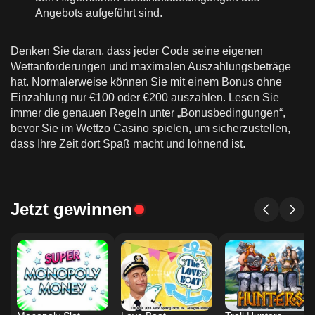
Angebots aufgeführt sind.
Denken Sie daran, dass jeder Code seine eigenen
Wettanforderungen und maximalen Auszahlungsbeträge
hat. Normalerweise können Sie mit einem Bonus ohne
Einzahlung nur €100 oder €200 auszahlen. Lesen Sie
immer die genauen Regeln unter „Bonusbedingungen“,
bevor Sie im Wettzo Casino spielen, um sicherzustellen,
dass Ihre Zeit dort Spaß macht und lohnend ist.
Jetzt gewinnen