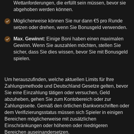
Wettanforderungen, die erfüllt sein müssen, bevor sie
abgehoben werden können.
Möglicherweise können Sie nur dann €5 pro Runde
setzen oder drehen, wenn Sie Bonusgeld verwenden.
Max. Gewinnt:
Einige Boni haben einen maximalen
Gewinn. Wenn Sie auszahlen möchten, stellen Sie
sicher, dass Sie dies wissen, bevor Sie mit Bonusgeld
spielen.
Um herauszufinden, welche aktuellen Limits für Ihre
Zahlungsmethode und Deutschland Gesetze gelten, bevor
Sie eine Einzahlung tätigen oder versuchen, Geld
abzuheben, gehen Sie zum Kontobereich oder zur
Zahlungsseite. Gemäß den örtlichen Bankvorschriften oder
dem Verifizierungsstatus müssen sich Spieler in einigen
Bereichen möglicherweise mit zusätzlichen
Einschränkungen oder höheren oder niedrigeren
Bereichen auseinandersetzen.