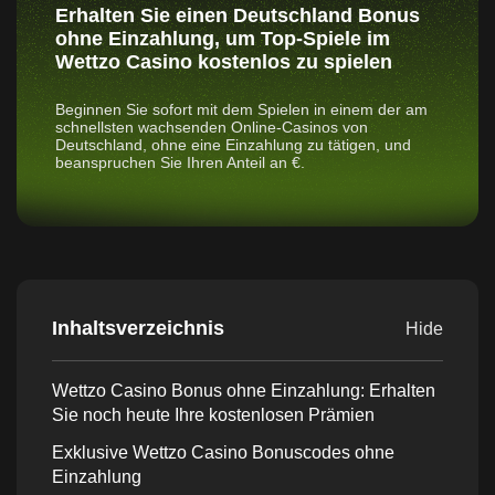
Erhalten Sie einen Deutschland Bonus
ohne Einzahlung, um Top-Spiele im
Wettzo Casino kostenlos zu spielen
Beginnen Sie sofort mit dem Spielen in einem der am
schnellsten wachsenden Online-Casinos von
Deutschland, ohne eine Einzahlung zu tätigen, und
beanspruchen Sie Ihren Anteil an €.
Inhaltsverzeichnis
Hide
Wettzo Casino Bonus ohne Einzahlung: Erhalten
Sie noch heute Ihre kostenlosen Prämien
Exklusive Wettzo Casino Bonuscodes ohne
Einzahlung