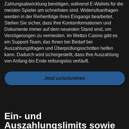
Zahlungsabwicklung benötigen, während E-Wallets für die
meisten Spieler am schnellsten sind. Widerrufsanfragen
werden in der Reihenfolge ihres Eingangs bearbeitet.
Stellen Sie sicher, dass Ihre Kontoinformationen und
Dokumente immer auf dem neuesten Stand sind, um
Verzögerungen zu vermeiden. Im Wettzo Casino gibt es
ein Support-Team, das Ihnen bei Bedarf bei
Auszahlungsfragen und Überprüfungsschritten helfen
kann. Dadurch wird sichergestellt, dass Ihre Auszahlung
von Anfang bis Ende reibungslos verläuft.
Jetzt zurückziehen
Ein- und
Auszahlungslimits sowie