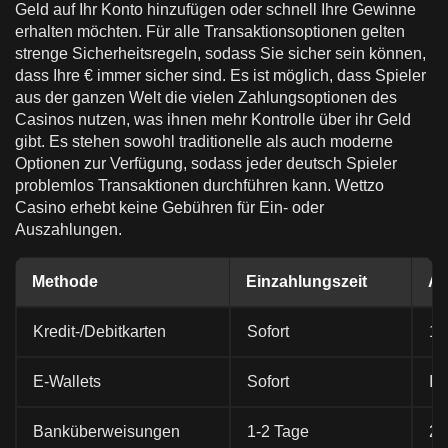
Geld auf Ihr Konto hinzufügen oder schnell Ihre Gewinne
erhalten möchten. Für alle Transaktionsoptionen gelten
strenge Sicherheitsregeln, sodass Sie sicher sein können,
dass Ihre € immer sicher sind. Es ist möglich, dass Spieler
aus der ganzen Welt die vielen Zahlungsoptionen des
Casinos nutzen, was ihnen mehr Kontrolle über ihr Geld
gibt. Es stehen sowohl traditionelle als auch moderne
Optionen zur Verfügung, sodass jeder deutsch Spieler
problemlos Transaktionen durchführen kann. Wettzo
Casino erhebt keine Gebühren für Ein- oder
Auszahlungen.
Methode
Einzahlungszeit
Au
Kredit-/Debitkarten
Sofort
1-
E-Wallets
Sofort
In
Banküberweisungen
1-2 Tage
2-