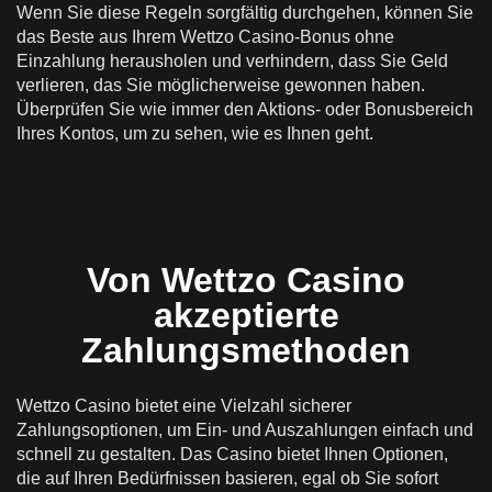
Wenn Sie diese Regeln sorgfältig durchgehen, können Sie
das Beste aus Ihrem Wettzo Casino-Bonus ohne
Einzahlung herausholen und verhindern, dass Sie Geld
verlieren, das Sie möglicherweise gewonnen haben.
Überprüfen Sie wie immer den Aktions- oder Bonusbereich
Ihres Kontos, um zu sehen, wie es Ihnen geht.
Von Wettzo Casino
akzeptierte
Zahlungsmethoden
Wettzo Casino bietet eine Vielzahl sicherer
Zahlungsoptionen, um Ein- und Auszahlungen einfach und
schnell zu gestalten. Das Casino bietet Ihnen Optionen,
die auf Ihren Bedürfnissen basieren, egal ob Sie sofort