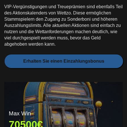
VIP-Vergünstigungen und Treueprämien sind ebenfalls Teil
des Aktionskalenders von Wettzo. Diese ermöglichen
Stammspielern den Zugang zu Sonderboni und höheren
Auszahlungslimits. Alle aktuellen Aktionen sind einfach zu
nutzen und die Wettanforderungen machen deutlich, wie
viel durchgespielt werden muss, bevor das Geld
abgehoben werden kann.
Erhalten Sie einen Einzahlungsbonus
Max Win
70500€