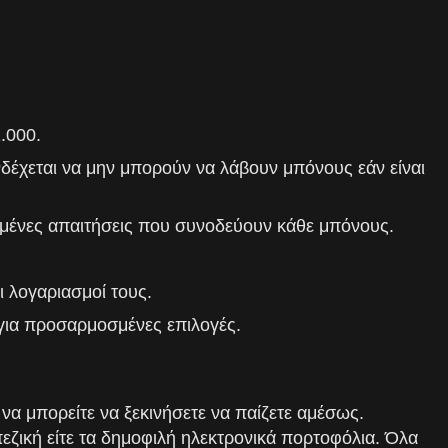
.000.
ενδέχεται να μην μπορούν να λάβουν μπόνους εάν είναι
κριμένες απαιτήσεις που συνοδεύουν κάθε μπόνους.
 λογαριασμοί τους.
 για προσαρμοσμένες επιλογές.
α μπορείτε να ξεκινήσετε να παίζετε αμέσως.
πεζική είτε τα δημοφιλή ηλεκτρονικά πορτοφόλια. Όλα