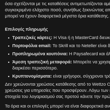
όσα σχετίζονται με τις καταθέσεις αντιμετωπίζονται α
συγκεκριμένο ελάχιστο ποσό, συνήθως ξεκινώντας από
μπορεί να έχουν διαφορετικά μέγιστα όρια κατάθεσης.
Επιλογές πληρωμής
Τραπεζικές κάρτες:
Η Visa ή η MasterCard διευκ
Πορτοφόλια email:
Το Skrill και το Neteller είν
Προπληρωμένα κουπόνια:
Η Paysafecard και άλ
Άμεση τραπεζική μεταφορά:
Μπορείτε να χρησιμ
διαρκέσει περισσότερο.
Κρυπτονομίσματα:
είναι γρήγοροι, σύγχρονοι τ
Δεν χρεώνονται χρεώσεις κατάθεσης από το Wettzo C
χρεώσεις για υπηρεσίες που προσφέρουν. Λόγω των κα
στοιχεία του λογαριασμού σας προτού κάνετε την πρ
Τα όρια και οι επιλογές μπορεί να είναι διαφορετικά 