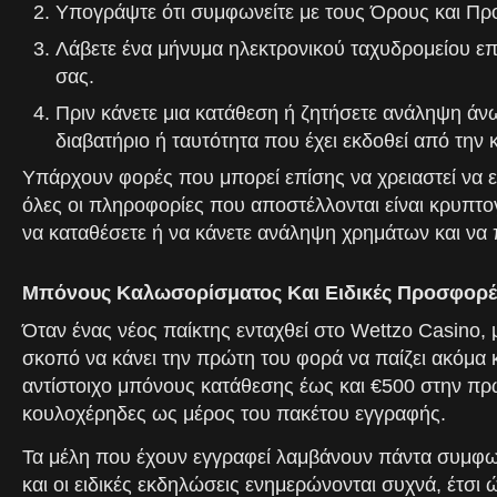
Υπογράψτε ότι συμφωνείτε με τους Όρους και Προϋ
Λάβετε ένα μήνυμα ηλεκτρονικού ταχυδρομείου επ
σας.
Πριν κάνετε μια κατάθεση ή ζητήσετε ανάληψη ά
διαβατήριο ή ταυτότητα που έχει εκδοθεί από τη
Υπάρχουν φορές που μπορεί επίσης να χρειαστεί να επ
όλες οι πληροφορίες που αποστέλλονται είναι κρυπτο
να καταθέσετε ή να κάνετε ανάληψη χρημάτων και να 
Μπόνους Καλωσορίσματος Και Ειδικές Προσφορέ
Όταν ένας νέος παίκτης ενταχθεί στο Wettzo Casino,
σκοπό να κάνει την πρώτη του φορά να παίζει ακόμα
αντίστοιχο μπόνους κατάθεσης έως και €500 στην πρ
κουλοχέρηδες ως μέρος του πακέτου εγγραφής.
Τα μέλη που έχουν εγγραφεί λαμβάνουν πάντα συμφων
και οι ειδικές εκδηλώσεις ενημερώνονται συχνά, έτσι