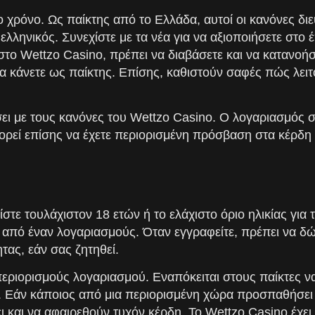
 χρόνο. Ως παίκτης από το Ελλάδα, αυτοί οι κανόνες διε
το ελληνικός. Συνεχίστε με τα νέα για να αξιοποιήσετε στ
στο Wettzo Casino, πρέπει να διαβάσετε και να κατανοήσ
ε να κάνετε ως παίκτης. Επίσης, καθιστούν σαφές πώς λειτ
ι με τους κανόνες του Wettzo Casino. Ο λογαριασμός σα
εί επίσης να έχετε περιορισμένη πρόσβαση στα κέρδη σα
ίστε τουλάχιστον 18 ετών ή το ελάχιστο όριο ηλικίας για 
ς από έναν λογαριασμούς. Όταν εγγραφείτε, πρέπει να δ
ας, εάν σας ζητηθεί.
ιορισμούς λογαριασμού. Εναπόκειται στους παίκτες να ε
υν. Εάν κάποιος από μια περιορισμένη χώρα προσπαθήσει
ι και να αφαιρεθούν τυχόν κέρδη. Το Wettzo Casino έχει