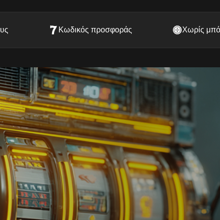
υς
Κωδικός προσφοράς
Χωρίς μπό