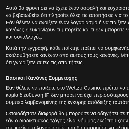
Αυτό θα φροντίσει να έχετε έναν ασφαλή και ευχάριστο
να βεβαιωθείτε ότι πληροίτε όλες τις απαιτήσεις για 
Εάν θέλετε να ανοίξετε έναν λογαριασμό ή να παίξετε 
κανόνες διευκρινίζουν τι μπορείτε και τι δεν μπορείτ
και συναλλαγές.
Κατά την εγγραφή, κάθε παίκτης πρέπει να συμφωνήσε
ακολουθήσετε κανέναν από αυτούς τους κανόνες. Μπορ
ότι γνωρίζετε αυτές τις απαιτήσεις.
Βασικοί Κανόνες Συμμετοχής
Εάν θέλετε να παίξετε στο Wettzo Casino, πρέπει να ε
καμία διεύθυνση IP δεν μπορεί να έχει περισσότερου
συμπεριλαμβανομένης της έγκυρης απόδειξης ταυτότητ
Οποιαδήποτε διαφορά θα μπορούσε να οδηγήσει σε περ
εάν ο διαδικτυακός τζόγος είναι νόμιμος εκεί που ζο
του καζίνο, ο λογαριασμός του θα μπορούσε να κλείσε