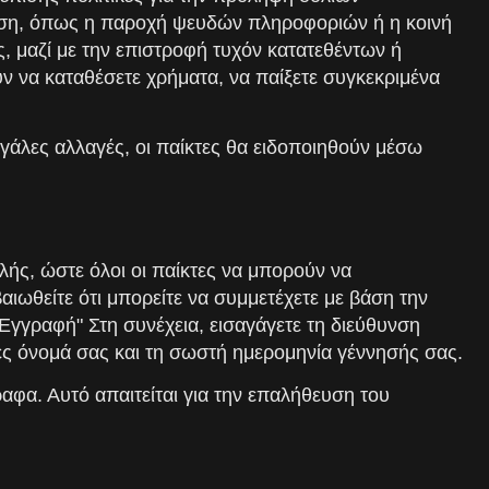
ίαση, όπως η παροχή ψευδών πληροφοριών ή η κοινή
, μαζί με την επιστροφή τυχόν κατατεθέντων ή
 να καταθέσετε χρήματα, να παίξετε συγκεκριμένα
γάλες αλλαγές, οι παίκτες θα ειδοποιηθούν μέσω
λής, ώστε όλοι οι παίκτες να μπορούν να
ιωθείτε ότι μπορείτε να συμμετέχετε με βάση την
 "Εγγραφή" Στη συνέχεια, εισαγάγετε τη διεύθυνση
ες όνομά σας και τη σωστή ημερομηνία γέννησής σας.
αφα. Αυτό απαιτείται για την επαλήθευση του