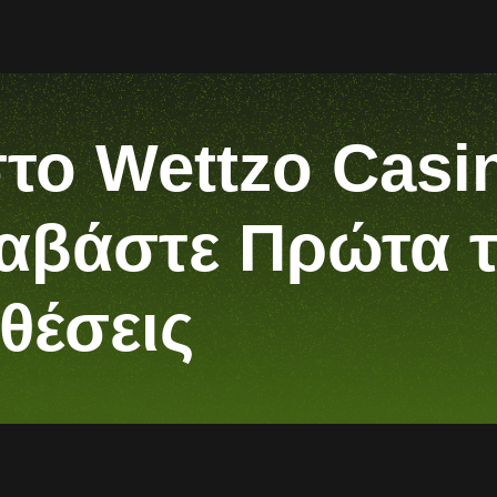
το Wettzo Casin
αβάστε Πρώτα 
θέσεις