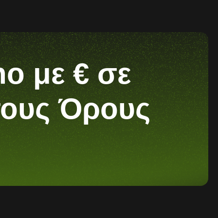
o με € σε
τους Όρους