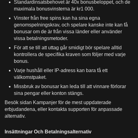
Standardinsatsbehovet är 40x bonusbeloppet, och de
maximala bonusvinsterna är kr1 000.
Vinster från free spins kan ha sina egna
genomspelningskrav, och spelare kanske inte kan få
bonusar om de är från vissa länder eller använder
vissa betalningsmetoder.
För att se till att uttag går smidigt bör spelare alltid
kontrollera de specifika kraven som följer med varje
bonus.
Varje hushåll eller IP-adress kan bara få ett
välkomstpaket.
Missbruk av bonusar kan leda till att vinnare förlorar
sina pengar eller konton stängs.
Besök sidan Kampanjer för de mest uppdaterade
erbjudandena, eller kontakta supporten för anpassade
alternativ.
Insättningar Och Betalningsalternativ