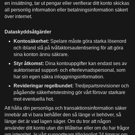
en insättning, tar ut pengar eller verifierar ditt konto skickas
all personlig information eller betalningsinformation säkert
över internet.
Dataskyddsåtgärder
Kontosäkerhet:
Spelare måste göra starka lösenord
och ibland slå på tvåfaktorsautentisering för att göra
sina konton ännu säkrare.
Styr åtkomst:
Dina kontouppgifter kan endast ses av
auktoriserad support- och efterlevnadspersonal, som
har sin egen säkra inloggningsinformation.
Revideringar regelbundet:
Tredjepartsrevisioner och
pågående säkerhetstestning gör vårt försvar starkare
mot eventuella hot.
Att hålla din personliga och transaktionsinformation säker
innebär att vi bara behåller den så länge vi behöver, så
länge det är vad lagen säger. Om du tror att någon
använder ditt konto utan din tillåtelse eller om du har frågor
om integritet, är vårt supportteam tillgängligt 24 timmar om