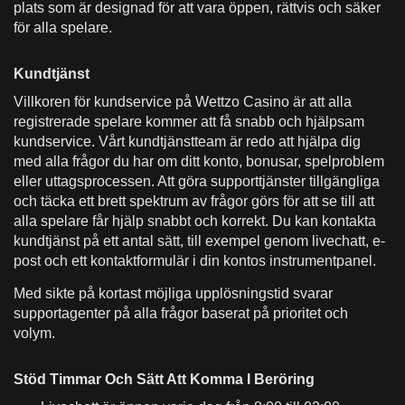
plats som är designad för att vara öppen, rättvis och säker
för alla spelare.
Kundtjänst
Villkoren för kundservice på Wettzo Casino är att alla
registrerade spelare kommer att få snabb och hjälpsam
kundservice. Vårt kundtjänstteam är redo att hjälpa dig
med alla frågor du har om ditt konto, bonusar, spelproblem
eller uttagsprocessen. Att göra supporttjänster tillgängliga
och täcka ett brett spektrum av frågor görs för att se till att
alla spelare får hjälp snabbt och korrekt. Du kan kontakta
kundtjänst på ett antal sätt, till exempel genom livechatt, e-
post och ett kontaktformulär i din kontos instrumentpanel.
Med sikte på kortast möjliga upplösningstid svarar
supportagenter på alla frågor baserat på prioritet och
volym.
Stöd Timmar Och Sätt Att Komma I Beröring