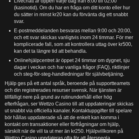
Livechatt är öppen varje dag från 8:00 till 02:00
(kasinotid). Om du har en fråga om ditt konto eller hur
du sätter in minst kr20 kan du förvänta dig ett snabbt
svar.
E-postmeddelanden besvaras mellan 9:00 och 20:00,
och ett svar skickas vanligtvis inom 24 timmar. För mer
komplicerade fall, som att kontrollera uttag över kr500,
kan det ta längre tid att behandla.
Onlinehjälpcentret är öppet 24 timmar om dygnet, sju
dagar i veckan och har vanliga frågor (FAQ), riktlinjer
och steg-för-steg-handledningar för självbetjäning.
Hjälp ges på ett antal språk, beroende på supportteamets
och din registrerades resurser svensk. När tjänsten är
tillfälligt nere på grund av rutinunderhåll eller hög
efterfrågan, ser Wettzo Casino till att uppdateringar skickas
ut snabbt via officiella kanaler. Kontaktuppgifter till spelare
bör hållas uppdaterade så att de enkelt kan komma i
kontakt om transaktioner eller förfrågningar om hjälp,
särskilt när de vill ta ut mer än kr250. Hjälpvillkoren på
Wettzo Casino uppdateras ofta för att återspegla