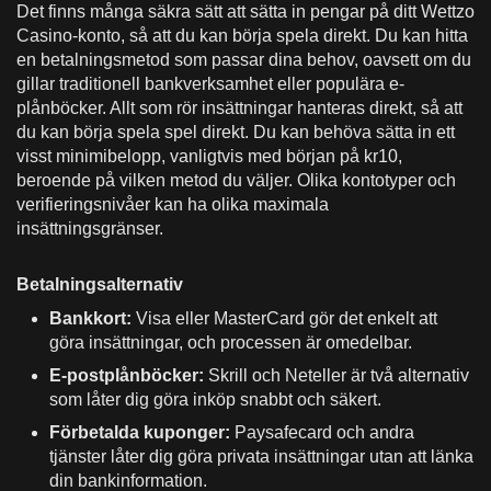
Det finns många säkra sätt att sätta in pengar på ditt Wettzo
Casino-konto, så att du kan börja spela direkt. Du kan hitta
en betalningsmetod som passar dina behov, oavsett om du
gillar traditionell bankverksamhet eller populära e-
plånböcker. Allt som rör insättningar hanteras direkt, så att
du kan börja spela spel direkt. Du kan behöva sätta in ett
visst minimibelopp, vanligtvis med början på kr10,
beroende på vilken metod du väljer. Olika kontotyper och
verifieringsnivåer kan ha olika maximala
insättningsgränser.
Betalningsalternativ
Bankkort:
Visa eller MasterCard gör det enkelt att
göra insättningar, och processen är omedelbar.
E-postplånböcker:
Skrill och Neteller är två alternativ
som låter dig göra inköp snabbt och säkert.
Förbetalda kuponger:
Paysafecard och andra
tjänster låter dig göra privata insättningar utan att länka
din bankinformation.