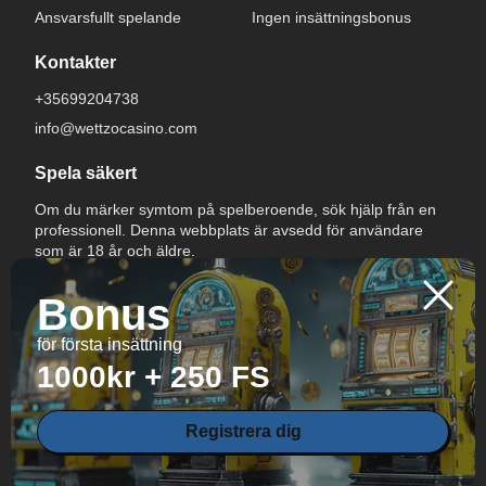
Ansvarsfullt spelande
Ingen insättningsbonus
Kontakter
+35699204738
info@wettzocasino.com
Spela säkert
Om du märker symtom på spelberoende, sök hjälp från en
professionell. Denna webbplats är avsedd för användare
som är 18 år och äldre.
Bonus
för första insättning
1000kr + 250 FS
Byt språk
Registrera dig
All Rights Reserved.