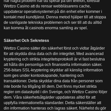
har några problem när du spelar på din telefon, föreslår
Wettzo Casino att du rensar webbläsarens cache,
uppdaterar operativsystemet på din enhet eller kommer i
kontakt med kundtjänst. Denna metod hjälper till att stoppa
de vanligaste tekniska problemen och ser till att du alltid
kan komma åt casinots enorma samling av spel.
Säkerhet Och Sekretess
Wettzo Casino sätter din säkerhet först och vidtar åtgärder
för att skydda dina data och din integritet. Med avancerad
kryptering och strikta integritetsprotokoll är vi fast beslutna
att hålla din personliga och finansiella information säker.
256-bitars SSL-kryptering skyddar all känslig information
som ges under kontoskapande, hantering och
transaktioner. Detta skyddar dina data från personer som
inte borde ha tillgång till dem. Det finns mycket strikta
regler om dataskydd i din Sverige, och Wettzo Casino följer
dem. Våra säkerhetsåtgärder uppdateras alltid för att
uppfylla internationella standarder. Detta säkerställer att
din information hanteras och lagras säkert. Närhelst du gör