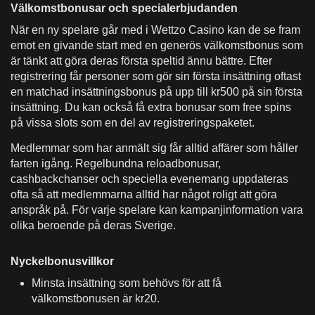
Välkomstbonusar och specialerbjudanden
När en ny spelare går med i Wettzo Casino kan de se fram
emot en givande start med en generös välkomstbonus som
är tänkt att göra deras första speltid ännu bättre. Efter
registrering får personer som gör sin första insättning oftast
en matchad insättningsbonus på upp till kr500 på sin första
insättning. Du kan också få extra bonusar som free spins
på vissa slots som en del av registreringspaketet.
Medlemmar som har anmält sig får alltid affärer som håller
farten igång. Regelbundna reloadbonusar,
cashbackchanser och speciella evenemang uppdateras
ofta så att medlemmarna alltid har något roligt att göra
anspråk på. För varje spelare kan kampanjinformation vara
olika beroende på deras Sverige.
Nyckelbonusvillkor
Minsta insättning som behövs för att få
välkomstbonusen är kr20.