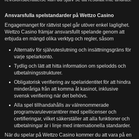
Ansvarsfulla spelstandarder på Wettzo Casino
Engagemanget för rättvist spel går utöver enkel laglighet.
Wettzo Casino främjar ansvarsfullt spelande genom att
erbjuda en mängd olika verktyg och regler, såsom
Alternativ för självuteslutning och insättningsgräns för
varje spelarkonto.
Tydlig och lätt att hitta information om spelodds och
utbetalningsstrukturer.
Obligatorisk verifiering av spelaridentitet för att hindra
minderåriga från att komma åt kasinot, inklusive
svensk verifiering när det behövs.
Alla spel tillhandahålls av välrenommerade
programvaruleverantörer med spellicenser och
certifieringar, vilket säkerställer att alla funktioner och
utbetalningar är i linje med internationella standarder.
När du spelar på Wettzo Casino kommer du att vara på en