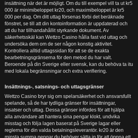
insättning när det är möjligt. Om du till exempel vill ta ut kr5
000 är minimibeloppet kr20, och maximibeloppet är kr5
000 per dag. Om ditt uttag försenas förbi det beräknade
fönstret, se till att din kontoinformation är uppdaterad och
att du har tillhandahållit styrkande dokument. Av
säkerhetsskäl kan Wettzo Casino hålla fast vid uttag och
undersöka dem om de ser någon konstig aktivitet.
Kontrollera alltid uttagssidan för att se de exakta
bearbetningsgränserna för den metod du har valt.
Beroende på din Sverige eller svensk, kan du behöva ta itu
med lokala begränsningar och extra verifiering.
Insättnings-, satsnings- och uttagsgränser
Wettzo Casino bryr sig om spelarsäkerhet och ansvarsfullt
spelande, så de har tydliga gränser för insättningar,
insatser och uttag. Dessa gränser infördes för att hjälpa
alla användare att hantera sina pengar klokt, undvika
misstag och följa lagen baserat på Sverige lagar eller
reglerna för din valda betalningsleverantör. kr20 är den
minsta summa pengar du behöver sätta in för att öppna ett