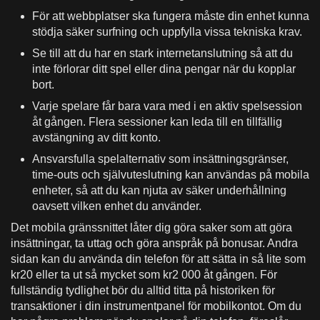
För att webbplatser ska fungera måste din enhet kunna
stödja säker surfning och uppfylla vissa tekniska krav.
Se till att du har en stark internetanslutning så att du
inte förlorar ditt spel eller dina pengar när du kopplar
bort.
Varje spelare får bara vara med i en aktiv spelsession
åt gången. Flera sessioner kan leda till en tillfällig
avstängning av ditt konto.
Ansvarsfulla spelalternativ som insättningsgränser,
time-outs och självuteslutning kan användas på mobila
enheter, så att du kan njuta av säker underhållning
oavsett vilken enhet du använder.
Det mobila gränssnittet låter dig göra saker som att göra
insättningar, ta uttag och göra anspråk på bonusar. Andra
sidan kan du använda din telefon för att sätta in så lite som
kr20 eller ta ut så mycket som kr2 000 åt gången. För
fullständig tydlighet bör du alltid titta på historiken för
transaktioner i din instrumentpanel för mobilkontot. Om du