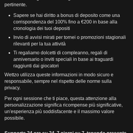
pertinente.
Sapere se hai diritto a bonus di deposito come una
corrispondenza del 100% fino a €200 in base alla
cronologia dei tuoi depositi
Invio di avvisi mirati per tornei o promozioni stagionali
rilevanti per la tua attività
Ti regaliamo dolcetti di compleanno, regali di
anniversario o inviti speciali in base ai traguardi
raggiunti dai giocatori
Wettzo utilizza queste informazioni in modo sicuro e
responsabile, sempre nel rispetto delle norme sulla
privacy.
Per ogni sessione che ti piace, questa attenzione alla
personalizzazione significa ricompense più significative,
un'esperienza più soddisfacente e il massimo valore
possibile.