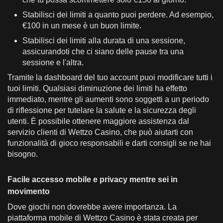
Stabilisci dei limiti a quanto puoi perdere. Ad esempio,
€100 in un mese è un buon limite.
Stabilisci dei limiti alla durata di una sessione,
assicurandoti che ci siano delle pause tra una
sessione e l'altra.
Tramite la dashboard del tuo account puoi modificare tutti i
tuoi limiti. Qualsiasi diminuzione dei limiti ha effetto
immediato, mentre gli aumenti sono soggetti a un periodo
di riflessione per tutelare la salute e la sicurezza degli
utenti. È possibile ottenere maggiore assistenza dal
servizio clienti di Wettzo Casino, che può aiutarti con
funzionalità di gioco responsabili e darti consigli se ne hai
bisogno.
Facile accesso mobile e privacy mentre sei in
movimento
Dove giochi non dovrebbe avere importanza. La
piattaforma mobile di Wettzo Casino è stata creata per