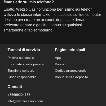
finanziarie sul mio telefono?
Esatto, Wettzo Casino funziona benissimo sui telefoni.
Utilizza le stesse informazioni di accesso sul tuo computer
desktop per creare un account, depositare denaro,
prelevare denaro e gestire i bonus su qualsiasi
smartphone o tablet moderno.
Termini di servizio
Pagine principali
Politica sui cookie
App
Informativa sulla privacy
Bonus
Termini e condizioni
Codice promozionale
Gioco responsabile
Bonus senza deposito
Contatti
+35699204738
info@wettzocasino.com