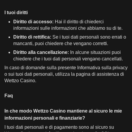
I tuoi diritti
Diritto di accesso:
Hai il diritto di chiederci
informazioni sulle informazioni che abbiamo su di te.
Diritto di rettifica:
Se i tuoi dati personali sono errati o
mancanti, puoi chiedere che vengano corretti.
Diritto alla cancellazione:
In alcune situazioni puoi
chiedere che i tuoi dati personali vengano cancellati.
In caso di domande sulla presente Informativa sulla privacy
o sui tuoi dati personali, utilizza la pagina di assistenza di
Wettzo Casino.
Faq
In che modo Wettzo Casino mantiene al sicuro le mie
informazioni personali e finanziarie?
I tuoi dati personali e di pagamento sono al sicuro su