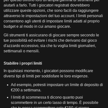
aiutarli a farlo. Tutti i giocatori registrati dovrebbero
utilizzare queste opzioni, che sono facili da raggiungere
attraverso le impostazioni del tuo account. I limiti personali
consentono agli utenti di impostare limiti adatti al proprio
budget e al modo in cui amano giocare.
Gli strumenti ti assicurano di giocare sempre secondo le
tue possibilità ed evitare i rischi che derivano dal gioco
d'azzardo eccessivo, sia che tu voglia limiti giornalieri,
settimanali o mensili.
Stabilire i propri limiti
In qualsiasi momento, i giocatori possono modificare
diversi tipi di limiti per soddisfare le loro esigenze.
Ad esempio, potresti impostare un limite di deposito di
€200 a settimana.
I limiti di scommessa ti dicono quanto puoi
scommettere in un certo lasso di tempo. È possibile
che tu possa scommettere solo €150 al giorno.