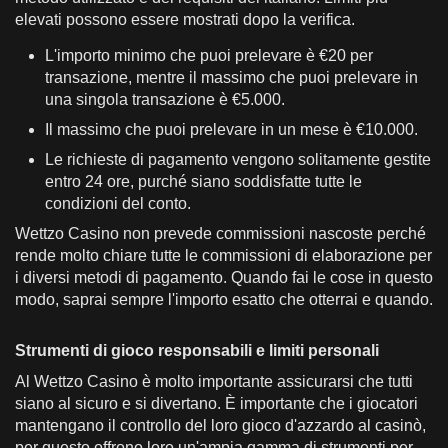
elevati possono essere mostrati dopo la verifica.
L'importo minimo che puoi prelevare è €20 per
transazione, mentre il massimo che puoi prelevare in
una singola transazione è €5.000.
Il massimo che puoi prelevare in un mese è €10.000.
Le richieste di pagamento vengono solitamente gestite
entro 24 ore, purché siano soddisfatte tutte le
condizioni del conto.
Wettzo Casino non prevede commissioni nascoste perché
rende molto chiare tutte le commissioni di elaborazione per
i diversi metodi di pagamento. Quando fai le cose in questo
modo, saprai sempre l'importo esatto che otterrai e quando.
Strumenti di gioco responsabili e limiti personali
Al Wettzo Casino è molto importante assicurarsi che tutti
siano al sicuro e si divertano. È importante che i giocatori
mantengano il controllo del loro gioco d'azzardo al casinò,
per questo offrono loro un'ampia gamma di strumenti per