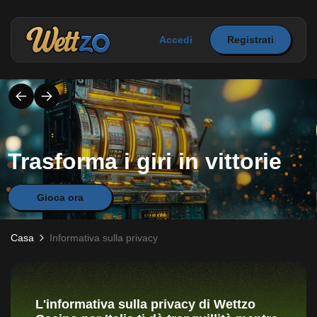
Accedi
Registrati
Trasforma i giri in vittorie
Gioca ora
Casa
Informativa sulla privacy
L'informativa sulla privacy di Wettzo