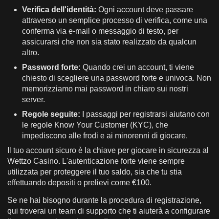
Verifica dell'identità:
Ogni account deve passare
attraverso un semplice processo di verifica, come una
conferma via e-mail o messaggio di testo, per
assicurarsi che non sia stato realizzato da qualcun
altro.
Password forte:
Quando crei un account, ti viene
chiesto di scegliere una password forte e univoca. Non
memorizziamo mai password in chiaro sui nostri
server.
Regole seguite:
I passaggi per registrarsi aiutano con
le regole Know Your Customer (KYC), che
impediscono alle frodi e ai minorenni di giocare.
Il tuo account sicuro è la chiave per giocare in sicurezza al
Wettzo Casino. L'autenticazione forte viene sempre
utilizzata per proteggere il tuo saldo, sia che tu stia
effettuando depositi o prelievi come €100.
Se ne hai bisogno durante la procedura di registrazione,
qui troverai un team di supporto che ti aiuterà a configurare