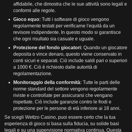
affidabile, che dimostra che le sue attività sono legali e
conformi alle regole.
Gioco equo:
Tutti i software di gioco vengono
regolarmente testati per verificarne l'equità da un
revisore indipendente. In questo modo si garantisce
che ogni risultato sia casuale e uguale.
Protezione del fondo giocatori:
Quando un giocatore
deposita o vince denaro, questo viene conservato in
conti sicuri e separati. Ciò include saldi pari o superiori
a 1000 €. Ciò è richiesto dalle autorità di
regolamentazione.
Monitoraggio della conformità:
Tutte le parti delle
norme standard del settore vengono regolarmente
riviste e controllate per assicurarsi che vengano
rispettate. Ciò include garanzie contro le frodi e
protezione per le persone di età inferiore ai 18 anni.
Se scegli Wettzo Casino, puoi essere certo che la tua
esperienza di gioco si basa sulla fiducia, su solide basi
legali e su una supervisione normativa continua. Questa