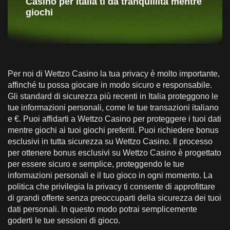
Casino per Italia ti dà tranquillità mentre
giochi
Per noi di Wettzo Casino la tua privacy è molto importante,
affinché tu possa giocare in modo sicuro e responsabile.
Gli standard di sicurezza più recenti in Italia proteggono le
tue informazioni personali, come le tue transazioni italiano
e €. Puoi affidarti a Wettzo Casino per proteggere i tuoi dati
mentre giochi ai tuoi giochi preferiti. Puoi richiedere bonus
esclusivi in tutta sicurezza su Wettzo Casino. Il processo
per ottenere bonus esclusivi su Wettzo Casino è progettato
per essere sicuro e semplice, proteggendo le tue
informazioni personali e il tuo gioco in ogni momento. La
politica che privilegia la privacy ti consente di approfittare
di grandi offerte senza preoccuparti della sicurezza dei tuoi
dati personali. In questo modo potrai semplicemente
goderti le tue sessioni di gioco.