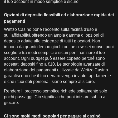
il tuo account in modo semplice e sicuro.
Opzioni di deposito flessibili ed elaborazione rapida dei
pagamenti
Wettzo Casino pone l'accento sulla facilità d'uso e
sull'affidabilità offrendo un'ampia gamma di opzioni di
deposito adatte alle esigenze di tutti i giocatori. Non
importa da quanto tempo giochi online o se sei nuovo, puoi
scegliere tra modi semplici e sicuri per finanziare il tuo
account. Ogni budget può essere coperto perché sono
accettati depositi fino a €10. Le tecnologie avanzate di
elaborazione dei pagamenti utilizzate da Wettzo Casino
garantiscono che il tuo denaro venga inviato rapidamente
e che i tuoi dati personali siano sempre al sicuro.
Rendere il processo semplice richiede solitamente solo
pochi passaggi. Ciò significa che puoi iniziare subito a
giocare.
Ci sono molti modi popolari per pagare al casinò