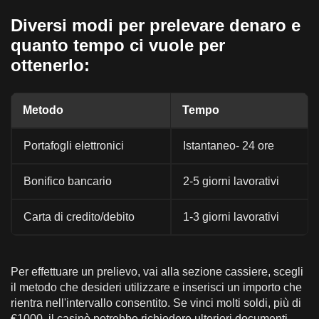
Diversi modi per prelevare denaro e
quanto tempo ci vuole per
ottenerlo:
Metodo
Tempo
Portafogli elettronici
Istantaneo- 24 ore
Bonifico bancario
2-5 giorni lavorativi
Carta di credito/debito
1-3 giorni lavorativi
Per effettuare un prelievo, vai alla sezione cassiere, scegli
il metodo che desideri utilizzare e inserisci un importo che
rientra nell'intervallo consentito. Se vinci molti soldi, più di
€1000, il casinò potrebbe richiedere ulteriori documenti