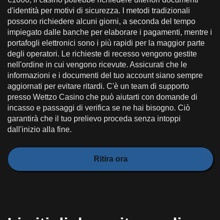
d'identità per motivi di sicurezza. I metodi tradizionali
possono richiedere alcuni giorni, a seconda del tempo
impiegato dalle banche per elaborare i pagamenti, mentre i
portafogli elettronici sono i più rapidi per la maggior parte
degli operatori. Le richieste di recesso vengono gestite
nell'ordine in cui vengono ricevute. Assicurati che le
informazioni e i documenti del tuo account siano sempre
aggiornati per evitare ritardi. C'è un team di supporto
presso Wettzo Casino che può aiutarti con domande di
incasso e passaggi di verifica se ne hai bisogno. Ciò
garantirà che il tuo prelievo proceda senza intoppi
dall'inizio alla fine.
Ritira ora