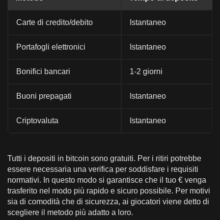
Carte di credito/debito
Istantaneo
Portafogli elettronici
Istantaneo
Bonifici bancari
1-2 giorni
Buoni prepagati
Istantaneo
Criptovaluta
Istantaneo
Tutti i depositi in bitcoin sono gratuiti. Per i ritiri potrebbe
essere necessaria una verifica per soddisfare i requisiti
normativi. In questo modo si garantisce che il tuo € venga
trasferito nel modo più rapido e sicuro possibile. Per motivi
sia di comodità che di sicurezza, ai giocatori viene detto di
scegliere il metodo più adatto a loro.