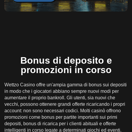
Bonus di deposito e
promozioni in corso
Wettzo Casino offre un'ampia gamma di bonus sui depositi
in modo che i giocatori abbiano sempre nuovi modi per
aumentare il proprio bankroll. Gli utenti, sia nuovi che
vecchi, possono ottenere grandi offerte ricaricando i propri
account: non sono necessari codici. Molti casinò offrono
promozioni come bonus per partite importanti sui primi
depositi, bonus di ricarica per i clienti abituali e offerte
intelligenti in corso legate a determinati giochi ed eventi.