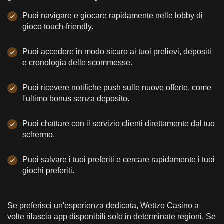
Puoi navigare e giocare rapidamente nelle lobby di
gioco touch-friendly.
Puoi accedere in modo sicuro ai tuoi prelievi, depositi
e cronologia delle scommesse.
Puoi ricevere notifiche push sulle nuove offerte, come
l'ultimo bonus senza deposito.
Puoi chattare con il servizio clienti direttamente dal tuo
schermo.
Puoi salvare i tuoi preferiti e cercare rapidamente i tuoi
giochi preferiti.
Se preferisci un'esperienza dedicata, Wettzo Casino a
volte rilascia app disponibili solo in determinate regioni. Se