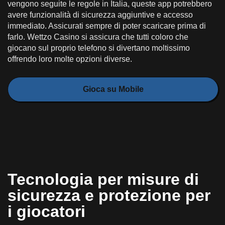
vengono seguite le regole in Italia, queste app potrebbero
avere funzionalità di sicurezza aggiuntive e accesso
immediato. Assicurati sempre di poter scaricare prima di
farlo. Wettzo Casino si assicura che tutti coloro che
giocano sul proprio telefono si divertano moltissimo
offrendo loro molte opzioni diverse.
Gioca su Mobile
Tecnologia per misure di
sicurezza e protezione per
i giocatori