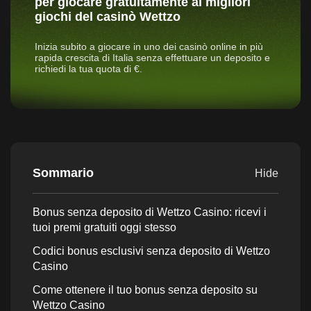
per giocare gratuitamente ai migliori
giochi del casinò Wettzo
Inizia subito a giocare in uno dei casinò online in più
rapida crescita di Italia senza effettuare un deposito e
richiedi la tua quota di €.
Sommario
Hide
Bonus senza deposito di Wettzo Casino: ricevi i
tuoi premi gratuiti oggi stesso
Codici bonus esclusivi senza deposito di Wettzo
Casino
Come ottenere il tuo bonus senza deposito su
Wettzo Casino