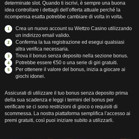
determinate slot. Quando ti iscrivi, è sempre una buona
idea controllare i dettagli dell'offerta attuale perché la
ricompensa esatta potrebbe cambiare di volta in volta.
Crea un nuovo account su Wettzo Casino utilizzando
un indirizzo email valido.
Conferma la tua registrazione ed esegui qualsiasi
altra verifica necessaria.
Trova il bonus senza deposito nella sezione bonus.
Potrebbe essere €50 o una serie di giri gratuiti.
Per ottenere il valore del bonus, inizia a giocare ai
giochi idonei.
Assicurati di utilizzare il tuo bonus senza deposito prima
della sua scadenza e leggi i termini del bonus per
verificare se ci sono restrizioni di gioco o requisiti di
scommessa. La nostra piattaforma semplifica l'accesso ai
premi gratuiti, così puoi iniziare subito a utilizzarli.