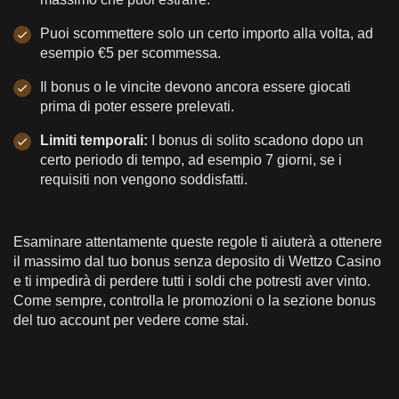
Puoi scommettere solo un certo importo alla volta, ad
esempio €5 per scommessa.
Il bonus o le vincite devono ancora essere giocati
prima di poter essere prelevati.
Limiti temporali:
I bonus di solito scadono dopo un
certo periodo di tempo, ad esempio 7 giorni, se i
requisiti non vengono soddisfatti.
Esaminare attentamente queste regole ti aiuterà a ottenere
il massimo dal tuo bonus senza deposito di Wettzo Casino
e ti impedirà di perdere tutti i soldi che potresti aver vinto.
Come sempre, controlla le promozioni o la sezione bonus
del tuo account per vedere come stai.