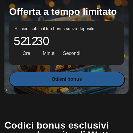
Offerta a tempo limitato
Richiedi subito il tuo bonus senza deposito
52
12
28
Ore
Minuti
Secondi
Ottieni bonus
Codici bonus esclusivi