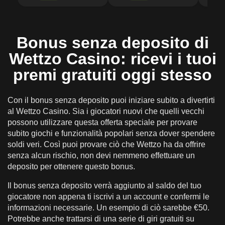
app su Wettzo Casino
Tecnologia per misure di sicurezza e protezione
per i giocatori
Bonus senza deposito di
Dettagli sulla licenza e sui regolamenti di Wettzo
Wettzo Casino: ricevi i tuoi
Casino
premi gratuiti oggi stesso
Norme e regolamenti importanti
Bonus esclusivi senza deposito al casinò Wettzo
Con il bonus senza deposito puoi iniziare subito a divertirti
Caratteristiche principali del bonus senza
al Wettzo Casino. Sia i giocatori nuovi che quelli vecchi
deposito del casinò Wettzo
possono utilizzare questa offerta speciale per provare
subito giochi e funzionalità popolari senza dover spendere
Esempio di termini del bonus senza deposito
soldi veri. Così puoi provare ciò che Wettzo ha da offrire
senza alcun rischio, non devi nemmeno effettuare un
deposito per ottenere questo bonus.
Il bonus senza deposito verrà aggiunto al saldo del tuo
giocatore non appena ti iscrivi a un account e confermi le
informazioni necessarie. Un esempio di ciò sarebbe €50.
Potrebbe anche trattarsi di una serie di giri gratuiti su