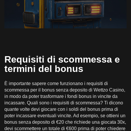
Requisiti di scommessa e
termini del bonus
È importante sapere come funzionano i requisiti di
scommessa per il bonus senza deposito di Wettzo Casino,
in modo da poter trasformare i fondi bonus in vincite da
incassare. Quali sono i requisiti di scommessa? Ti dicono
quante volte devi giocare con i soldi del bonus prima di
poter incassare eventuali vincite. Ad esempio, se ottieni un
bonus senza deposito di €20 che richiede una giocata 30x,
devi scommettere un totale di €600 prima di poter chiedere