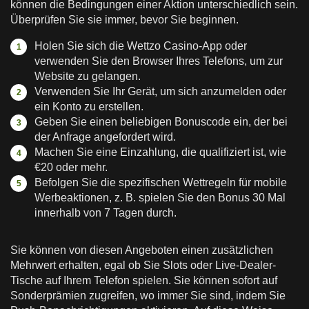
können die Bedingungen einer Aktion unterschiedlich sein.
Überprüfen Sie sie immer, bevor Sie beginnen.
Holen Sie sich die Wettzo Casino-App oder
verwenden Sie den Browser Ihres Telefons, um zur
Website zu gelangen.
Verwenden Sie Ihr Gerät, um sich anzumelden oder
ein Konto zu erstellen.
Geben Sie einen beliebigen Bonuscode ein, der bei
der Anfrage angefordert wird.
Machen Sie eine Einzahlung, die qualifiziert ist, wie
€20 oder mehr.
Befolgen Sie die spezifischen Wettregeln für mobile
Werbeaktionen, z. B. spielen Sie den Bonus 30 Mal
innerhalb von 7 Tagen durch.
Sie können von diesen Angeboten einen zusätzlichen
Mehrwert erhalten, egal ob Sie Slots oder Live-Dealer-
Tische auf Ihrem Telefon spielen. Sie können sofort auf
Sonderprämien zugreifen, wo immer Sie sind, indem Sie