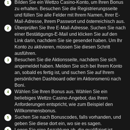
Bilden Sie ein Wettzo Casino-Konto, um Ihren Bonus
zu erhalten. Besuchen Sie die Registrierungsseite
und füllen Sie alle Felder mit Ihrem Namen, Ihrer E-
Mail-Adresse, Ihrem Passwort und österreichisch aus.
Überprüfen Sie Ihre E-Mail-Adresse. Suchen Sie nach
einer Bestätigungs-E-Mail und klicken Sie auf den
Link darin, nachdem Sie sie gesendet haben. Um Ihr
Konto zu aktivieren, müssen Sie diesen Schritt
ausführen.
Besuchen Sie die Aktionsseite, nachdem Sie sich
angemeldet haben. Melden Sie sich bei Ihrem Konto
an, sobald es fertig ist, und suchen Sie auf Ihrem
persönlichen Dashboard oder im Aktionsmenü nach
Boni.
Wählen Sie Ihren Bonus aus. Wählen Sie ein
beliebiges Wettzo Casino-Angebot, das Ihren
Anforderungen entspricht, wie zum Beispiel den
Willkommensbonus.
Suchen Sie nach Bonuscodes, falls vorhanden, und
geben Sie diese dort ein, wo sie es sagen.
Legen Sie eine Anzahlung ab, die qualifiziert ist.