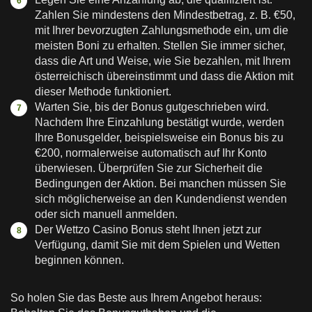
Zahlen Sie mindestens den Mindestbetrag, z. B. €50,
mit Ihrer bevorzugten Zahlungsmethode ein, um die
meisten Boni zu erhalten. Stellen Sie immer sicher,
dass die Art und Weise, wie Sie bezahlen, mit Ihrem
österreichisch übereinstimmt und dass die Aktion mit
dieser Methode funktioniert.
Warten Sie, bis der Bonus gutgeschrieben wird.
Nachdem Ihre Einzahlung bestätigt wurde, werden
Ihre Bonusgelder, beispielsweise ein Bonus bis zu
€200, normalerweise automatisch auf Ihr Konto
überwiesen. Überprüfen Sie zur Sicherheit die
Bedingungen der Aktion. Bei manchen müssen Sie
sich möglicherweise an den Kundendienst wenden
oder sich manuell anmelden.
Der Wettzo Casino Bonus steht Ihnen jetzt zur
Verfügung, damit Sie mit dem Spielen und Wetten
beginnen können.
So holen Sie das Beste aus Ihrem Angebot heraus: