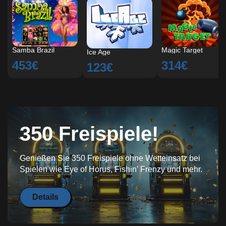
Samba Brazil
Magic Target
Ice Age
453€
314€
123€
350 Freispiele!
Genießen Sie 350 Freispiele ohne Wetteinsatz bei
Spielen wie Eye of Horus, Fishin’ Frenzy und mehr.
Details