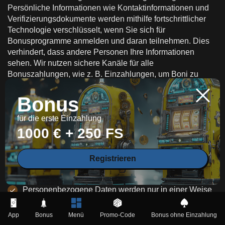
Persönliche Informationen wie Kontaktinformationen und
Verifizierungsdokumente werden mithilfe fortschrittlicher
Technologie verschlüsselt, wenn Sie sich für
Bonusprogramme anmelden und daran teilnehmen. Dies
verhindert, dass andere Personen Ihre Informationen
sehen. Wir nutzen sichere Kanäle für alle
Bonuszahlungen, wie z. B. Einzahlungen, um Boni zu
erhalten und Gewinne auszuzahlen. Dadurch wird
sichergestellt, dass alle Ihre Transaktionen sicher sind, z.
Bonus
B. wenn Sie €50 einzahlen, um einen Matchbonus zu
für die erste Einzahlung
erhalten, oder wenn Sie €400 vom Gewinn von Freispielen
abheben.
1000 € + 250 FS
Sowohl die Aktivierung von Bonusangeboten als auch
Registrieren
Wetttransaktionen werden von Anfang bis Ende
verschlüsselt.
Personenbezogene Daten werden nur in einer Weise
behandelt, die den Datenschutzgesetzen Ihrer
Österreich und österreichisch entspricht.
App
Bonus
Menü
Promo-Code
Bonus ohne Einzahlung