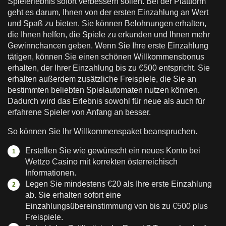
Spielerlebnis sofort verbessern sollen. Bei der Plattform
geht es darum, Ihnen von der ersten Einzahlung an Wert
und Spaß zu bieten. Sie können Belohnungen erhalten,
die Ihnen helfen, die Spiele zu erkunden und Ihnen mehr
Gewinnchancen geben. Wenn Sie Ihre erste Einzahlung
tätigen, können Sie einen schönen Willkommensbonus
erhalten, der Ihrer Einzahlung bis zu €500 entspricht. Sie
erhalten außerdem zusätzliche Freispiele, die Sie an
bestimmten beliebten Spielautomaten nutzen können.
Dadurch wird das Erlebnis sowohl für neue als auch für
erfahrene Spieler von Anfang an besser.
So können Sie Ihr Willkommenspaket beanspruchen.
Erstellen Sie wie gewünscht ein neues Konto bei
Wettzo Casino mit korrekten österreichisch
Informationen.
Legen Sie mindestens €20 als Ihre erste Einzahlung
ab. Sie erhalten sofort eine
Einzahlungsübereinstimmung von bis zu €500 plus
Freispiele.