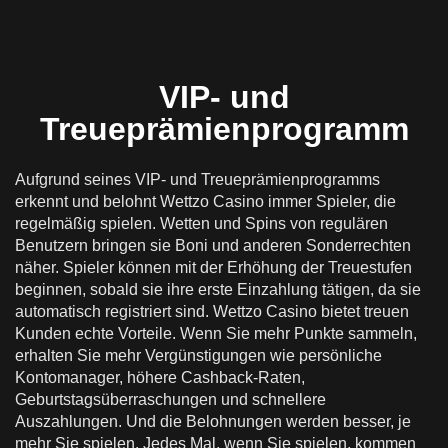
VIP- und
Treueprämienprogramm
Aufgrund seines VIP- und Treueprämienprogramms
erkennt und belohnt Wettzo Casino immer Spieler, die
regelmäßig spielen. Wetten und Spins von regulären
Benutzern bringen sie Boni und anderen Sonderrechten
näher. Spieler können mit der Erhöhung der Treuestufen
beginnen, sobald sie ihre erste Einzahlung tätigen, da sie
automatisch registriert sind. Wettzo Casino bietet treuen
Kunden echte Vorteile. Wenn Sie mehr Punkte sammeln,
erhalten Sie mehr Vergünstigungen wie persönliche
Kontomanager, höhere Cashback-Raten,
Geburtstagsüberraschungen und schnellere
Auszahlungen. Und die Belohnungen werden besser, je
mehr Sie spielen. Jedes Mal, wenn Sie spielen, kommen