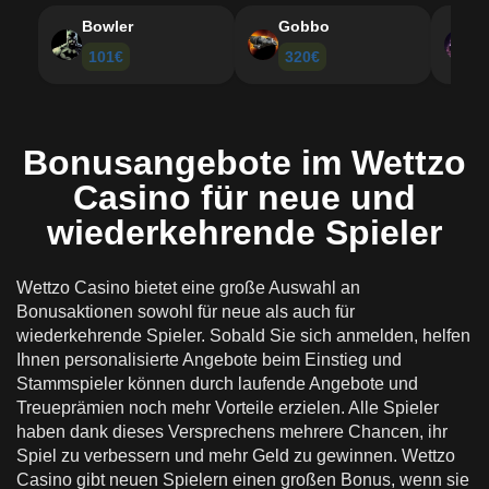
Bowler
Gobbo
E
101€
320€
Bonusangebote im Wettzo
Casino für neue und
wiederkehrende Spieler
Wettzo Casino bietet eine große Auswahl an
Bonusaktionen sowohl für neue als auch für
wiederkehrende Spieler. Sobald Sie sich anmelden, helfen
Ihnen personalisierte Angebote beim Einstieg und
Stammspieler können durch laufende Angebote und
Treueprämien noch mehr Vorteile erzielen. Alle Spieler
haben dank dieses Versprechens mehrere Chancen, ihr
Spiel zu verbessern und mehr Geld zu gewinnen. Wettzo
Casino gibt neuen Spielern einen großen Bonus, wenn sie