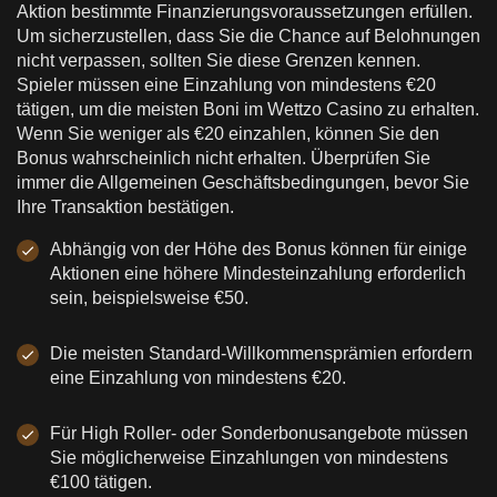
Aktion bestimmte Finanzierungsvoraussetzungen erfüllen.
Um sicherzustellen, dass Sie die Chance auf Belohnungen
nicht verpassen, sollten Sie diese Grenzen kennen.
Spieler müssen eine Einzahlung von mindestens €20
tätigen, um die meisten Boni im Wettzo Casino zu erhalten.
Wenn Sie weniger als €20 einzahlen, können Sie den
Bonus wahrscheinlich nicht erhalten. Überprüfen Sie
immer die Allgemeinen Geschäftsbedingungen, bevor Sie
Ihre Transaktion bestätigen.
Abhängig von der Höhe des Bonus können für einige
Aktionen eine höhere Mindesteinzahlung erforderlich
sein, beispielsweise €50.
Die meisten Standard-Willkommensprämien erfordern
eine Einzahlung von mindestens €20.
Für High Roller- oder Sonderbonusangebote müssen
Sie möglicherweise Einzahlungen von mindestens
€100 tätigen.