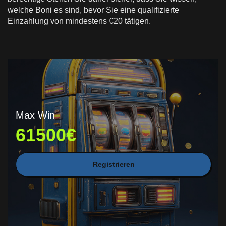
welche Boni es sind, bevor Sie eine qualifizierte
Einzahlung von mindestens €20 tätigen.
Max Win
61500€
Registrieren