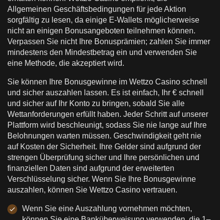
Allgemeinen Geschäftsbedingungen für jede Aktion
sorgfältig zu lesen, da einige E-Wallets möglicherweise
nicht an einigen Bonusangeboten teilnehmen können.
Verpassen Sie nicht Ihre Bonusprämien; zahlen Sie immer
mindestens den Mindestbetrag ein und verwenden Sie
eine Methode, die akzeptiert wird.
Sie können Ihre Bonusgewinne im Wettzo Casino schnell
und sicher auszahlen lassen. Es ist einfach, Ihr € schnell
und sicher auf Ihr Konto zu bringen, sobald Sie alle
Wettanforderungen erfüllt haben. Jeder Schritt auf unserer
Plattform wird beschleunigt, sodass Sie nie lange auf Ihre
Belohnungen warten müssen. Geschwindigkeit geht nie
auf Kosten der Sicherheit. Ihre Gelder sind aufgrund der
strengen Überprüfung sicher und Ihre persönlichen und
finanziellen Daten sind aufgrund der erweiterten
Verschlüsselung sicher. Wenn Sie Ihre Bonusgewinne
auszahlen, können Sie Wettzo Casino vertrauen.
Wenn Sie eine Auszahlung vornehmen möchten,
können Sie eine Banküberweisung verwenden, die 1–