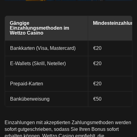
Gängige
Mindesteinzahlung
Einzahlungsmethoden im
Wettzo Casino
Bankkarten (Visa, Mastercard)
€20
E-Wallets (Skrill, Neteller)
€20
Prepaid-Karten
€20
Banküberweisung
€50
Einzahlungen mit akzeptierten Zahlungsmethoden werden
sofort gutgeschrieben, sodass Sie Ihren Bonus sofort
erhalten können. Wettzo Casino empfiehlt, die