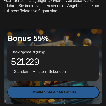
Push-Benachrichtigungen aktivieren. Auf diese Weise
erfahren Sie immer von den neuesten Angeboten, die nur
auf Ihrem Telefon verfügbar sind.
Bonus 55%
Das Angebot ist gültig:
52
12
28
Stunden
Minuten
Sekunden
Erhalten Sie einen Bonus