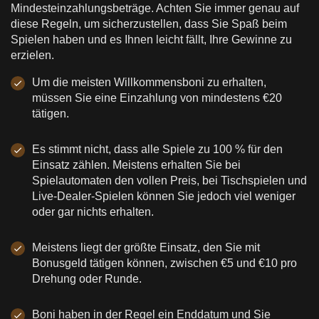
Mindesteinzahlungsbeträge. Achten Sie immer genau auf
diese Regeln, um sicherzustellen, dass Sie Spaß beim
Spielen haben und es Ihnen leicht fällt, Ihre Gewinne zu
erzielen.
Um die meisten Willkommensboni zu erhalten,
müssen Sie eine Einzahlung von mindestens €20
tätigen.
Es stimmt nicht, dass alle Spiele zu 100 % für den
Einsatz zählen. Meistens erhalten Sie bei
Spielautomaten den vollen Preis, bei Tischspielen und
Live-Dealer-Spielen können Sie jedoch viel weniger
oder gar nichts erhalten.
Meistens liegt der größte Einsatz, den Sie mit
Bonusgeld tätigen können, zwischen €5 und €10 pro
Drehung oder Runde.
Boni haben in der Regel ein Enddatum und Sie