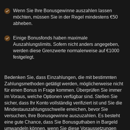
Wenn Sie Ihre Bonusgewinne auszahlen lassen
möchten, müssen Sie in der Regel mindestens €50
abheben.
Einige Bonusfonds haben maximale
Auszahlungslimits. Sofern nicht anders angegeben,
werden diese Grenzwerte normalerweise auf €1000
festgelegt.
Bedenken Sie, dass Einzahlungen, die mit bestimmten
Zahlungsmethoden getätigt werden, möglicherweise nicht
für einen Bonus in Frage kommen. Überprüfen Sie immer
im Voraus, welche Optionen verfügbar sind. Stellen Sie
sicher, dass Ihr Konto vollständig verifiziert ist und Sie die
Mindestauszahlungsschwelle erreichen, bevor Sie
versuchen, Ihre Bonusgewinne auszuzahlen. Es besteht
eine gute Chance, dass Sie Bonusguthaben in Bargeld
umwandeln können, wenn Sie diese Voraussetzungen