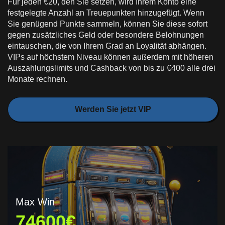
Für jeden €20, den Sie setzen, wird Ihrem Konto eine
festgelegte Anzahl an Treuepunkten hinzugefügt. Wenn
Sie genügend Punkte sammeln, können Sie diese sofort
gegen zusätzliches Geld oder besondere Belohnungen
eintauschen, die von Ihrem Grad an Loyalität abhängen.
VIPs auf höchstem Niveau können außerdem mit höheren
Auszahlungslimits und Cashback von bis zu €400 alle drei
Monate rechnen.
Werden Sie jetzt VIP
Max Win
74600€