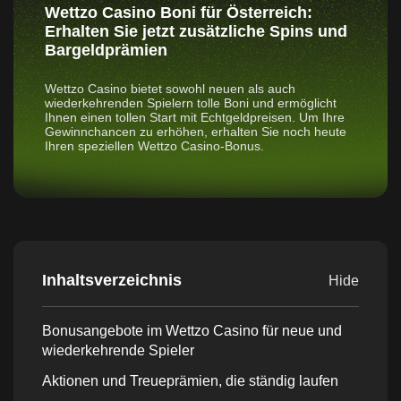
Wettzo Casino Boni für Österreich:
Erhalten Sie jetzt zusätzliche Spins und
Bargeldprämien
Wettzo Casino bietet sowohl neuen als auch
wiederkehrenden Spielern tolle Boni und ermöglicht
Ihnen einen tollen Start mit Echtgeldpreisen. Um Ihre
Gewinnchancen zu erhöhen, erhalten Sie noch heute
Ihren speziellen Wettzo Casino-Bonus.
Inhaltsverzeichnis
Hide
Bonusangebote im Wettzo Casino für neue und
wiederkehrende Spieler
Aktionen und Treueprämien, die ständig laufen