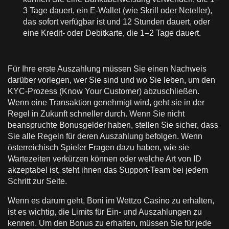
3 Tage dauert, ein E-Wallet (wie Skrill oder Neteller),
das sofort verfügbar ist und 12 Stunden dauert, oder
eine Kredit- oder Debitkarte, die 1–2 Tage dauert.
Für Ihre erste Auszahlung müssen Sie einen Nachweis
darüber vorlegen, wer Sie sind und wo Sie leben, um den
KYC-Prozess (Know Your Customer) abzuschließen.
Wenn eine Transaktion genehmigt wird, geht sie in der
Regel in Zukunft schneller durch. Wenn Sie nicht
beanspruchte Bonusgelder haben, stellen Sie sicher, dass
Sie alle Regeln für deren Auszahlung befolgen. Wenn
österreichisch Spieler Fragen dazu haben, wie sie
Wartezeiten verkürzen können oder welche Art von ID
akzeptabel ist, steht ihnen das Support-Team bei jedem
Schritt zur Seite.
Wenn es darum geht, Boni im Wettzo Casino zu erhalten,
ist es wichtig, die Limits für Ein- und Auszahlungen zu
kennen. Um den Bonus zu erhalten, müssen Sie für jede