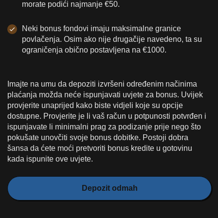
morate podići najmanje €50.
Neki bonus fondovi imaju maksimalne granice
povlačenja. Osim ako nije drugačije navedeno, ta su
ograničenja obično postavljena na €1000.
Imajte na umu da depoziti izvršeni određenim načinima
plaćanja možda neće ispunjavati uvjete za bonus. Uvijek
provjerite unaprijed kako biste vidjeli koje su opcije
dostupne. Provjerite je li vaš račun u potpunosti potvrđen i
ispunjavate li minimalni prag za podizanje prije nego što
pokušate unovčiti svoje bonus dobitke. Postoji dobra
šansa da ćete moći pretvoriti bonus kredite u gotovinu
kada ispunite ove uvjete.
Depozit odmah