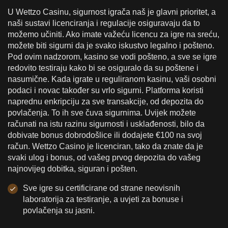
U Wettzo Casinu, sigurnost igrača naš je glavni prioritet, a
naši sustavi licenciranja i regulacije osiguravaju da to
možemo učiniti. Ako imate važeću licencu za igre na sreću,
možete biti sigurni da je svako iskustvo legalno i pošteno.
Pod ovim nadzorom, kasino se vodi pošteno, a sve se igre
redovito testiraju kako bi se osiguralo da su poštene i
nasumične. Kada igrate u reguliranom kasinu, vaši osobni
podaci i novac također su vrlo sigurni. Platforma koristi
naprednu enkripciju za sve transakcije, od depozita do
povlačenja. To ih sve čuva sigurnima. Uvijek možete
računati na istu razinu sigurnosti i usklađenosti, bilo da
dobivate bonus dobrodošlice ili dodajete €100 na svoj
račun. Wettzo Casino je licenciran, tako da znate da je
svaki ulog i bonus, od vašeg prvog depozita do vašeg
najnovijeg dobitka, siguran i pošten.
Sve igre su certificirane od strane neovisnih
laboratorija za testiranje, a uvjeti za bonuse i
povlačenja su jasni.