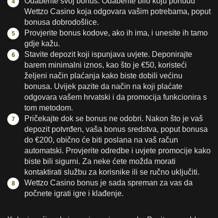
Odaberite svoj bonus. Odaberite bilo koju ponudu
Wettzo Casino koja odgovara vašim potrebama, poput
bonusa dobrodošlice.
Provjerite bonus kodove, ako ih ima, i unesite ih tamo
gdje kažu.
Stavite depozit koji ispunjava uvjete. Deponirajte
barem minimalni iznos, kao što je €50, koristeći
željeni način plaćanja kako biste dobili većinu
bonusa. Uvijek pazite da način na koji plaćate
odgovara vašem hrvatski i da promocija funkcionira s
tom metodom.
Pričekajte dok se bonus ne odobri. Nakon što je vaš
depozit potvrđen, vaša bonus sredstva, poput bonusa
do €200, obično će biti poslana na vaš račun
automatski. Provjerite odredbe i uvjete promocije kako
biste bili sigurni. Za neke ćete možda morati
kontaktirati službu za korisnike ili se ručno uključiti.
Wettzo Casino bonus je sada spreman za vas da
počnete igrati igre i klađenje.