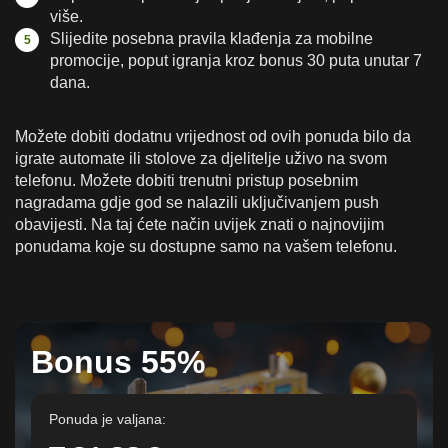
više.
Slijedite posebna pravila klađenja za mobilne
promocije, poput igranja kroz bonus 30 puta unutar 7
dana.
Možete dobiti dodatnu vrijednost od ovih ponuda bilo da
igrate automate ili stolove za djelitelje uživo na svom
telefonu. Možete dobiti trenutni pristup posebnim
nagradama gdje god se nalazili uključivanjem push
obavijesti. Na taj ćete način uvijek znati o najnovijim
ponudama koje su dostupne samo na vašem telefonu.
Bonus 55%
Ponuda je valjana: