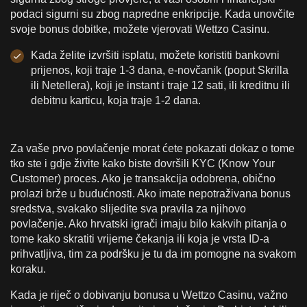
podaci sigurni su zbog napredne enkripcije. Kada unovčite
svoje bonus dobitke, možete vjerovati Wettzo Casinu.
Kada želite izvršiti isplatu, možete koristiti bankovni
prijenos, koji traje 1-3 dana, e-novčanik (poput Skrilla
ili Netellera), koji je instant i traje 12 sati, ili kreditnu ili
debitnu karticu, koja traje 1-2 dana.
Za vaše prvo povlačenje morat ćete pokazati dokaz o tome
tko ste i gdje živite kako biste dovršili KYC (Know Your
Customer) proces. Ako je transakcija odobrena, obično
prolazi brže u budućnosti. Ako imate nepotraživana bonus
sredstva, svakako slijedite sva pravila za njihovo
povlačenje. Ako hrvatski igrači imaju bilo kakvih pitanja o
tome kako skratiti vrijeme čekanja ili koja je vrsta ID-a
prihvatljiva, tim za podršku je tu da im pomogne na svakom
koraku.
Kada je riječ o dobivanju bonusa u Wettzo Casinu, važno