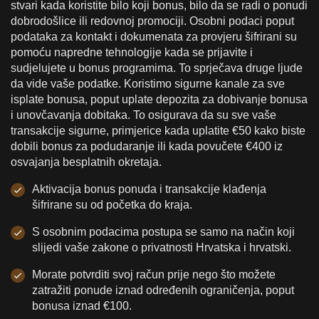
stvari kada koristite bilo koji bonus, bilo da se radi o ponudi
dobrodošlice ili redovnoj promociji. Osobni podaci poput
podataka za kontakt i dokumenata za provjeru šifrirani su
pomoću napredne tehnologije kada se prijavite i
sudjelujete u bonus programima. To sprječava druge ljude
da vide vaše podatke. Koristimo sigurne kanale za sve
isplate bonusa, poput uplate depozita za dobivanje bonusa
i unovčavanja dobitaka. To osigurava da su sve vaše
transakcije sigurne, primjerice kada uplatite €50 kako biste
dobili bonus za podudaranje ili kada povučete €400 iz
osvajanja besplatnih okretaja.
Aktivacija bonus ponuda i transakcije klađenja
šifrirane su od početka do kraja.
S osobnim podacima postupa se samo na način koji
slijedi vaše zakone o privatnosti Hrvatska i hrvatski.
Morate potvrditi svoj račun prije nego što možete
zatražiti ponude iznad određenih ograničenja, poput
bonusa iznad €100.