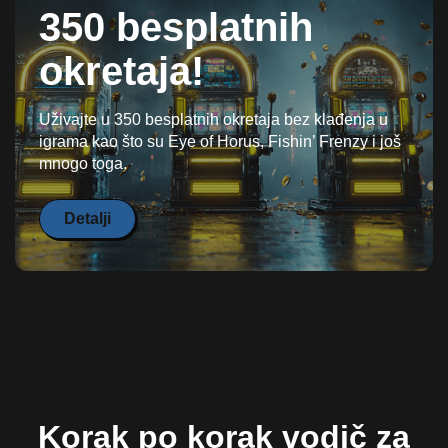
350 besplatnih
okretaja!
Uživajte u 350 besplatnih okretaja bez klađenja u
igrama kao što su Eye of Horus, Fishin’ Frenzy i još
mnogo toga.
Detalji
Korak po korak vodič za