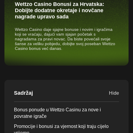
Wettzo Casino Bonusi za Hrvatska:
Dobijte dodatne okretaje i novčane
nagrade upravo sada
Wettzo Casino daje sjajne bonuse i novim i igračima
koji se vraćaju, dajući vam sjajan početak s
nagradama za pravi novac. Da biste povećali svoje
šanse za veliku pobjedu, dobijte svoj poseban Wettzo
Casino bonus već danas.
Sadržaj
Hide
Bonus ponude u Wettzo Casinu za nove i
povratne igrače
Promocije i bonusi za vjernost koji traju cijelo
vrijeme