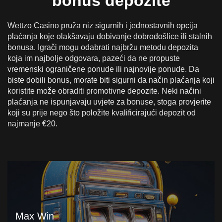
bonus depozite
Wettzo Casino pruža niz sigurnih i jednostavnih opcija
plaćanja koje olakšavaju dobivanje dobrodošlice ili stalnih
bonusa. Igrači mogu odabrati najbržu metodu depozita
koja im najbolje odgovara, pazeći da ne propuste
vremenski ograničene ponude ili najnovije ponude. Da
biste dobili bonus, morate biti sigurni da način plaćanja koji
koristite može obraditi promotivne depozite. Neki načini
plaćanja ne ispunjavaju uvjete za bonuse, stoga provjerite
koji su prije nego što položite kvalificirajući depozit od
najmanje €20.
Max Win