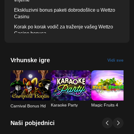
Ekskluzivni bonus paketi dobrodošlice u Wettzo
Casinu
Korak po korak vodič za traženje vašeg Wettzo
Casino bonusa
Zahtjevi klađenja i uvjeti bonusa
Mogućnosti plaćanja za bonus depozite
Vrhunske igre
Vidi sve
Mobilni Bonus ponude za Ios i Android korisnika
Program nagrađivanja Vip i lojalnosti
Sigurnost i privatnost za bonus ponude
Licenciranje i regulacija
Pregled Wettzo Casino bonusa
Karaoke Party
Magic Fruits 4
Carnival Bonus Hd
C
Naši pobjednici