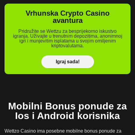
Vrhunska Crypto Casino
avantura
Pridružite se Wettzu za besprijekorno iskustvo
igranja. Uživajte u trenutnim depozitima, anonimnoj
igri i munjevitim isplatama u svojim omiljenim
kriptovalutama.
Igraj sada!
Mobilni Bonus ponude za
Ios i Android korisnika
Wettzo Casino ima posebne mobilne bonus ponude za