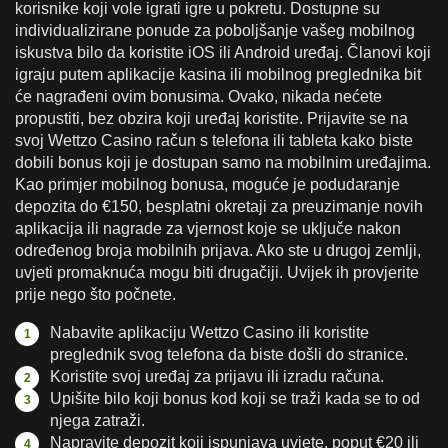
korisnike koji vole igrati igre u pokretu. Dostupne su
individualizirane ponude za poboljšanje vašeg mobilnog
iskustva bilo da koristite iOS ili Android uređaj. Članovi koji
igraju putem aplikacije kasina ili mobilnog preglednika bit
će nagrađeni ovim bonusima. Ovako, nikada nećete
propustiti, bez obzira koji uređaj koristite. Prijavite se na
svoj Wettzo Casino račun s telefona ili tableta kako biste
dobili bonus koji je dostupan samo na mobilnim uređajima.
Kao primjer mobilnog bonusa, moguće je podudaranje
depozita do €150, besplatni okretaji za preuzimanje novih
aplikacija ili nagrade za vjernost koje se uključe nakon
određenog broja mobilnih prijava. Ako ste u drugoj zemlji,
uvjeti promaknuća mogu biti drugačiji. Uvijek ih provjerite
prije nego što počnete.
Nabavite aplikaciju Wettzo Casino ili koristite
preglednik svog telefona da biste došli do stranice.
Koristite svoj uređaj za prijavu ili izradu računa.
Upišite bilo koji bonus kod koji se traži kada se to od
njega zatraži.
Napravite depozit koji ispunjava uvjete, poput €20 ili