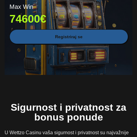
Max Win
74600€
Registriraj se
Sigurnost i privatnost za
bonus ponude
U Wettzo Casinu vaša sigurnost i privatnost su najvažnije