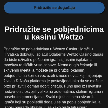
Pridružite se događaju
Pridružite se pobjednicima
u kasinu Wettzo
Pridružite se pobjednicima u Wettzo Casinu: igrači u
Hrvatska dobivaju isplatu! Odaberite Wettzo Casino danas
da biste uživali u poštenim igrama, jasnim isplatama i
mnoštvu različitih vrsta zabave. Nema dugih čekanja ili
skrivenih uvjeta, a možete se pridružiti lokalnim
pobjednicima koji su već uzeli iznose novca koji mijenjaju
život u €. Naša platforma je postavljena tako da se možete
brzo prijaviti i odmah dobiti pristup. Puno ljudi iz Hrvatska
nedavno su osvojili velike na automatima, stolnim igrama i
posebnim promocijama. Svaki mjesec imena stvarnih
igrača koji su pobijedili dodaju se na popis pobjednika, a
iznosi nagrada objavljuju se kako biste bili sigurni.