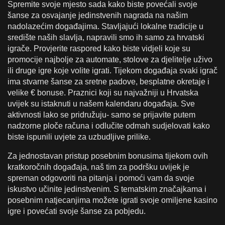
Spremite svoje mjesto sada kako biste povećali svoje
šanse za osvajanje jedinstvenih nagrada na našim
nadolazećim događajima. Stavljajući lokalne tradicije u
središte naših slavlja, napravili smo ih samo za hrvatski
igrače. Provjerite raspored kako biste vidjeli koje su
promocije najbolje za automate, stolove za djelitelje uživo
ili druge igre koje volite igrati. Tijekom događaja svaki igrač
ima stvarne šanse za sretne padove, besplatne okretaje i
velike € bonuse. Praznici koji su najvažniji u Hrvatska
uvijek su istaknuti u našem kalendaru događaja. Sve
aktivnosti lako se pridružuju- samo se prijavite putem
nadzorne ploče računa i odlučite odmah sudjelovati kako
biste ispunili uvjete za uzbudljive prilike.
Za jednostavan pristup posebnim bonusima tijekom ovih
kratkoročnih događaja, naš tim za podršku uvijek je
spreman odgovoriti na pitanja i pomoći vam da svoje
iskustvo učinite jedinstvenim. S tematskim značajkama i
posebnim natjecanjima možete igrati svoje omiljene kasino
igre i povećati svoje šanse za pobjedu.