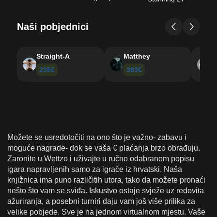
Osvojite velike događaje u Hrvatska u Wettzo
Casinu!
Naši pobjednici
Pridružite se pobjednicima u kasinu Wettzo
Straight-A
Matthey
Z
Zašto naši članovi ostaju ispred
235€
393€
Kako se prijaviti i savjeti za provjeru za Wettzo
Casino
Savjeti o tome kako položiti i podići novac
Možete se usredotočiti na ono što je važno- zabavu i
moguće nagrade- dok se vaša € plaćanja brzo obrađuju.
Zaronite u Wettzo i uživajte u ručno odabranom popisu
igara napravljenih samo za igrače iz hrvatski. Naša
knjižnica ima puno različitih utora, tako da možete pronaći
nešto što vam se sviđa. Iskustvo ostaje svježe uz redovita
ažuriranja, a posebni turniri daju vam još više prilika za
velike pobjede. Sve je na jednom virtualnom mjestu. Vaše