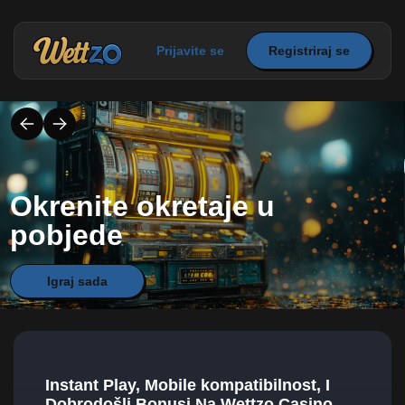
Prijavite se
Registriraj se
Okrenite okretaje u
pobjede
Igraj sada
Instant Play, Mobile kompatibilnost, I
Dobrodošli Bonusi Na Wettzo Casino