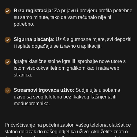
Brza registracija:
Za prijavu i provjeru profila potrebne
su samo minute, tako da vam računalo nije ni
potrebno.
Sigurna plaćanja:
Uz € sigurnosne mjere, svi depoziti
i isplate događaju se izravno u aplikaciji.
Igrajte klasične stolne igre ili isprobajte nove utore s
istom visokokvalitetnom grafikom kao i naša web
stranica.
Streamovi trgovaca uživo:
Sudjelujte u sobama
uživo sa svog telefona bez ikakvog kašnjenja ili
međuspremnika.
Pričvršćivanje na početni zaslon vašeg telefona olakšat će
stalno dolazak do našeg odjeljka uživo. Ako želite znati o