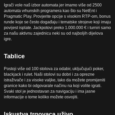
Igrači vole naš izbor automata jer imamo više od 2500
automata vrhunskih programera kao što su NetEnt i
Pragmatic Play. Provjerite opcije s visokim RTP-om, bonus
runde koje se često događaju i tematske strojeve koji imaju
povijest isplate. Jackpotovi preko 1.000.000 € i turniri samo
za našu aktivnu zajednicu neki su od najboljih dijelova
igre.
Tablice
Postoji više od 100 stolova za odabir, uključujući poker,
blackjack i rulet. Naši stolovi su dobri i za oprezne
istraživače i za visoke valjke, tako da možete promijeniti
granice kako bi odgovarale načinu na koji volite igrati.
Svaki stol je jednostavan za navigaciju i ima jasne
informacije o tome koliko možete osvojiti.
Iskustva trgovaca uživo