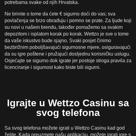
potrebama svake od njih Hrvatska.
Ne brinite o tome da ćete € sigurno doći do vas; sva
povlačenja se brzo obrađuju i pomno se prate. Za ljude koji
su novi u našem brendu, također pomažemo sa svakim
depozitom i isplatom korak po korak. Wettzo je sve o tome
da vaše iskustvo bude sjajno. Svaki posjet činimo
bezbrižnim poboljšavajući sigurnosne mjere, osiguravajući
da su igre poštene i pružajući dosljednu korisničku uslugu.
Osjećajte se sigurno dok igrate jer postoje stroga pravila za
licenciranje i sigurnost kako biste bili sigurni.
Igrajte u Wettzo Casinu sa
svog telefona
Sa svog telefona možete igrati u Wettzo Casinu kad god
želite. Kada preuzmete našu aplikaciju, možete igrati igre s