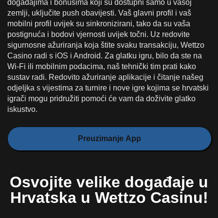
događajima i bonusima koji su dostupni samo u vašoj
zemlji, uključite push obavijesti. Vaš glavni profil i vaš
mobilni profil uvijek su sinkronizirani, tako da su vaša
postignuća i bodovi vjernosti uvijek točni. Uz redovite
sigurnosne ažuriranja koja štite svaku transakciju, Wettzo
Casino radi s iOS i Android. Za glatku igru, bilo da ste na
Wi-Fi ili mobilnim podacima, naš tehnički tim prati kako
sustav radi. Redovito ažuriranje aplikacije i čitanje našeg
odjeljka s vijestima za turnire i nove igre kojima se hrvatski
igrači mogu pridružiti pomoći će vam da doživite glatko
iskustvo.
Preuzimanje App
Osvojite velike događaje u
Hrvatska u Wettzo Casinu!