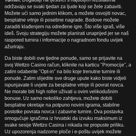
održavaju se svaki tjedan za ljude koji se žele zabaviti.
Možete ući samo jednim klikom, a možete osvojiti novac,
besplatne vrtnje ili posebne nagrade. Bodove možete
zaraditi klađenjem na određene igre. Što više igraš, više
ideš. Svoju strategiju možete planirati unaprijed jer se naš
raspored turnira i informacije o nagradnom fondu uvijek
ažuriraju.
Da biste dobili ove tjedne ponude, samo se prijavite na
svoj Wettzo Casino račun, kliknite na karticu "Promocije", a
zatim odaberite "Opt-in" na bilo koje trenutne turnire ili
ponude. Zatim slijedite sve druge upute kako biste vidjeli
ispunjavate li uvjete za besplatne vrtnje ili povrat novca.
Ne morate biti high roller uživati u ovim velikodušnim
bonuse. Uz samo nekoliko zahtjeva, možete dobiti
besplatne okretaje na potpuno novim igrama, stabilne
postotke povrata novca i zabavne turnire. Ova postavka
omogućuje igračima iz hrvatski da izvuku maksimum iz
svake sesije Wettzo Casina i nikada ne propuste priliku.
Uz upozorenja nadzorne ploče i e-poštu uvijek možete