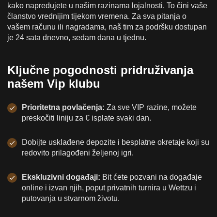
kako napredujete u našim razinama lojalnosti. To čini vaše
članstvo vrednijim tijekom vremena. Za sva pitanja o
vašem računu ili nagradama, naš tim za podršku dostupan
je 24 sata dnevno, sedam dana u tjednu.
Ključne pogodnosti pridruživanja
našem Vip klubu
Prioritetna povlačenja:
Za sve VIP razine, možete
preskočiti liniju za € isplate svaki dan.
Dobijte usklađene depozite i besplatne okretaje koji su
redovito prilagođeni željenoj igri.
Ekskluzivni događaji:
Bit ćete pozvani na događaje
online i izvan njih, poput privatnih turnira u Wettzu i
putovanja u stvarnom životu.