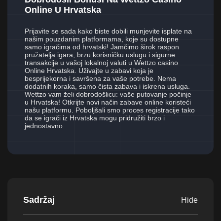
Online U Hrvatska
Prijavite se sada kako biste dobili munjevite isplate na
našim pouzdanim platformama, koje su dostupne
samo igračima od hrvatski! Jamčimo širok raspon
pružatelja igara, brzu korisničku uslugu i sigurne
transakcije u vašoj lokalnoj valuti u Wettzo casino
Online Hrvatska. Uživajte u zabavi koja je
besprijekorna i savršena za vaše potrebe. Nema
dodatnih koraka, samo čista zabava i iskrena usluga.
Wettzo vam želi dobrodošlicu: vaše putovanje počinje
u Hrvatska! Otkrijte novi način zabave online koristeći
našu platformu. Poboljšali smo proces registracije tako
da se igrači iz Hrvatska mogu pridružiti brzo i
jednostavno.
Sadržaj
Hide