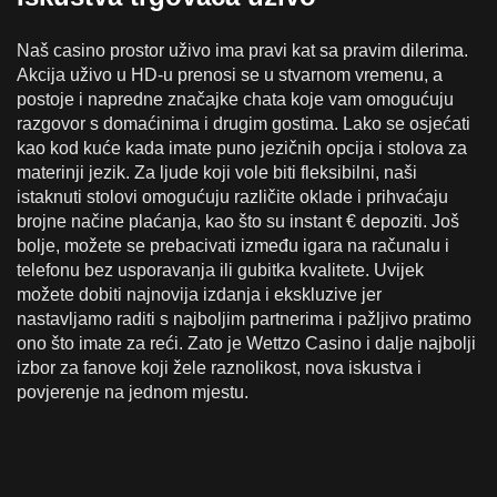
Naš casino prostor uživo ima pravi kat sa pravim dilerima.
Akcija uživo u HD-u prenosi se u stvarnom vremenu, a
postoje i napredne značajke chata koje vam omogućuju
razgovor s domaćinima i drugim gostima. Lako se osjećati
kao kod kuće kada imate puno jezičnih opcija i stolova za
materinji jezik. Za ljude koji vole biti fleksibilni, naši
istaknuti stolovi omogućuju različite oklade i prihvaćaju
brojne načine plaćanja, kao što su instant € depoziti. Još
bolje, možete se prebacivati između igara na računalu i
telefonu bez usporavanja ili gubitka kvalitete. Uvijek
možete dobiti najnovija izdanja i ekskluzive jer
nastavljamo raditi s najboljim partnerima i pažljivo pratimo
ono što imate za reći. Zato je Wettzo Casino i dalje najbolji
izbor za fanove koji žele raznolikost, nova iskustva i
povjerenje na jednom mjestu.