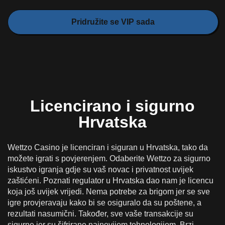
Pridružite se VIP sada
Licencirano i sigurno
Hrvatska
Wettzo Casino je licenciran i siguran u Hrvatska, tako da
možete igrati s povjerenjem. Odaberite Wettzo za sigurno
iskustvo igranja gdje su vaš novac i privatnost uvijek
zaštićeni. Poznati regulator u Hrvatska dao nam je licencu
koja još uvijek vrijedi. Nema potrebe za brigom jer se sve
igre provjeravaju kako bi se osiguralo da su poštene, a
rezultati nasumični. Također, sve vaše transakcije su
sigurne jer su šifrirane najnovijom tehnologijom. Brzi