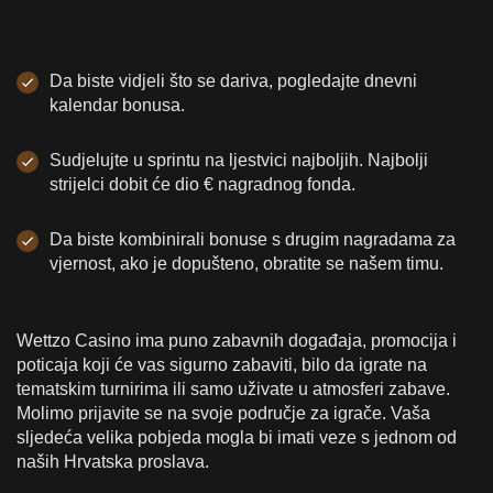
Da biste vidjeli što se dariva, pogledajte dnevni
kalendar bonusa.
Sudjelujte u sprintu na ljestvici najboljih. Najbolji
strijelci dobit će dio € nagradnog fonda.
Da biste kombinirali bonuse s drugim nagradama za
vjernost, ako je dopušteno, obratite se našem timu.
Wettzo Casino ima puno zabavnih događaja, promocija i
poticaja koji će vas sigurno zabaviti, bilo da igrate na
tematskim turnirima ili samo uživate u atmosferi zabave.
Molimo prijavite se na svoje područje za igrače. Vaša
sljedeća velika pobjeda mogla bi imati veze s jednom od
naših Hrvatska proslava.