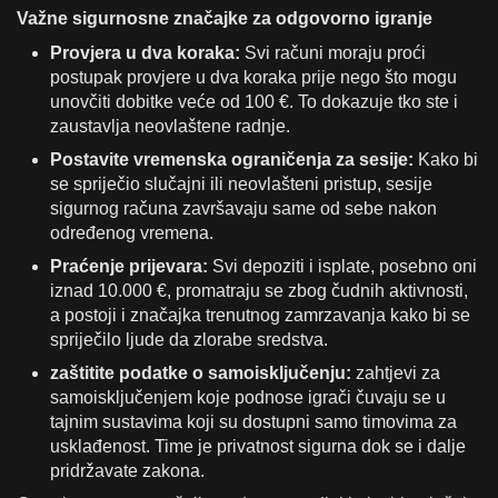
Važne sigurnosne značajke za odgovorno igranje
Provjera u dva koraka:
Svi računi moraju proći
postupak provjere u dva koraka prije nego što mogu
unovčiti dobitke veće od 100 €. To dokazuje tko ste i
zaustavlja neovlaštene radnje.
Postavite vremenska ograničenja za sesije:
Kako bi
se spriječio slučajni ili neovlašteni pristup, sesije
sigurnog računa završavaju same od sebe nakon
određenog vremena.
Praćenje prijevara:
Svi depoziti i isplate, posebno oni
iznad 10.000 €, promatraju se zbog čudnih aktivnosti,
a postoji i značajka trenutnog zamrzavanja kako bi se
spriječilo ljude da zlorabe sredstva.
zaštitite podatke o samoisključenju:
zahtjevi za
samoisključenjem koje podnose igrači čuvaju se u
tajnim sustavima koji su dostupni samo timovima za
usklađenost. Time je privatnost sigurna dok se i dalje
pridržavate zakona.