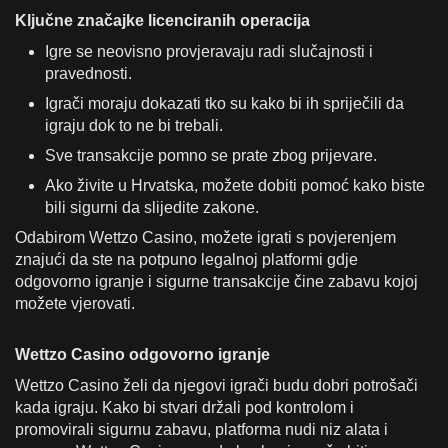
Ključne značajke licenciranih operacija
Igre se neovisno provjeravaju radi slučajnosti i
pravednosti.
Igrači moraju dokazati tko su kako bi ih spriječili da
igraju dok to ne bi trebali.
Sve transakcije pomno se prate zbog prijevare.
Ako živite u Hrvatska, možete dobiti pomoć kako biste
bili sigurni da slijedite zakone.
Odabirom Wettzo Casino, možete igrati s povjerenjem
znajući da ste na potpuno legalnoj platformi gdje
odgovorno igranje i sigurne transakcije čine zabavu kojoj
možete vjerovati.
Wettzo Casino odgovorno igranje
Wettzo Casino želi da njegovi igrači budu dobri potrošači
kada igraju. Kako bi stvari držali pod kontrolom i
promovirali sigurnu zabavu, platforma nudi niz alata i