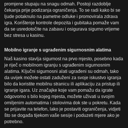
promjene stupaju na snagu odmah. Postoji razdoblje
čekanja prije podizanja ograničenja. To se radi kako bi se
ljude potaknulo na pametne odluke i promovirala zdrava
igra. Korištenje kontrole depozita i gubitaka pomaže vam
da se usredotočite na zabavu i osigurava sigurno vrijeme
bez stresa u kasinu.
Mobilno igranje s ugrađenim sigurnosnim alatima
Naš kasino stavlja sigurnost na prvo mjesto, posebno kada
je riječ o mobilnom igranju s ugrađenim sigurnosnim
alatima. Ključni sigurnosni alati ugrađeni su odmah, tako
da uvijek možete ostati zaduženi za svoje iskustvo igranja
bilo da koristite mobilnu stranicu ili aplikaciju za pristup ili
igranje igara. Uz značajke koje vam pomažu da igrate
odgovorno s bilo kojeg mjesta, možete uživati u svojim
omiljenim automatima i stolovima dok ste u pokretu. Kada
se prijavite na telefon, lako je postaviti ograničenja, vidjeti
što se događa tijekom vaše sesije i poduzeti mjere ako je
potrebno.