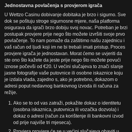
Jednostavna povlačenja s provjerom igrača
U Wettzo Casinu dobivanje dobitaka je brzo i sigurno. Sve
dok se poštuju stroge sigurnosne mjere, naša platforma
osigurava da igrači brzo dobiju svoj novac. Potreban je brzi
postupak provjere prije nego što možete izvršiti svoje prvo
povlačenje. To nam pomaže da zaštitimo našu zajednicu i
vaš račun od ljudi koji im ne bi trebali imati pristup. Proces
provjere igrača je jednostavan. Morat ćemo se uvjeriti da
ste ono što kažete da jeste prije nego što možete povući
iznose počevši od €20. U većini slučajeva to znači slanje
jasne fotografije vaše putovnice ili osobne iskaznice koju
je izdala vlada, zajedno s, ako je potrebno, dokazom o
adresi poput nedavnog bankovnog izvoda ili računa za
režije.
Ako se to od vas zatraži, pokažite dokaz o identitetu
(osobna iskaznica, putovnica ili vozačka dozvola) i
dokaz o adresi (račun za korištenje ili bankovni izvod
od prije najviše tri mjeseca).
Provjera provjere će se u većini slučajeva obaviti u