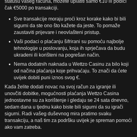
statusu vašeg računa, možete uplatiti samo €10 ili podići
čak €5000 po transakciji.
Sve transakcije moraju proći kroz korake kako bi bili
sigurni da ste ono što kažete da jeste. To pomaže
zaustaviti prijevare i neovlašteni pristup.
Vaši podaci o plaćanju šifrirani su pomoću najbolje
tehnologije u poslovanju, koja ih sprječava da budu
ukradeni ili korišteni na pogrešan način.
Nema dodatnih naknada u Wettzo Casinu za bilo koji
od načina plaćanja koje prihvaćaju. To znači da ćete
uvijek dobiti puni iznos svog €.
Kada želite dodati novac na svoj račun za igranje ili
unovčiti dobitke, mogućnosti plaćanja Wettzo Casina
jednostavne su za korištenje i gledaju se 24 sata dnevno,
sedam dana u tjednu kako biste bili sigurni da su igrači
sigurni. Radi vašeg duševnog mira pratimo svaku
transakciju, a naš tim za podršku uvijek je spreman pomoći
ako vam zatreba.