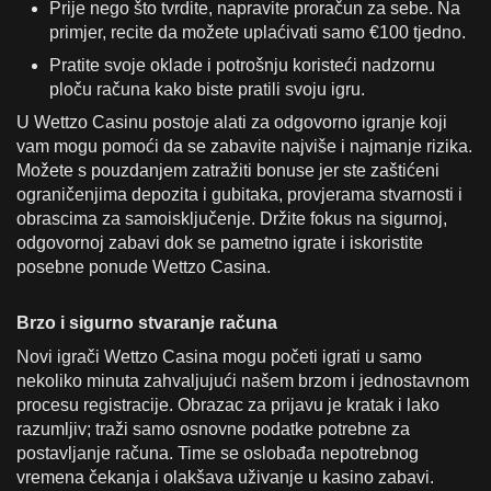
Prije nego što tvrdite, napravite proračun za sebe. Na
primjer, recite da možete uplaćivati samo €100 tjedno.
Pratite svoje oklade i potrošnju koristeći nadzornu
ploču računa kako biste pratili svoju igru.
U Wettzo Casinu postoje alati za odgovorno igranje koji
vam mogu pomoći da se zabavite najviše i najmanje rizika.
Možete s pouzdanjem zatražiti bonuse jer ste zaštićeni
ograničenjima depozita i gubitaka, provjerama stvarnosti i
obrascima za samoisključenje. Držite fokus na sigurnoj,
odgovornoj zabavi dok se pametno igrate i iskoristite
posebne ponude Wettzo Casina.
Brzo i sigurno stvaranje računa
Novi igrači Wettzo Casina mogu početi igrati u samo
nekoliko minuta zahvaljujući našem brzom i jednostavnom
procesu registracije. Obrazac za prijavu je kratak i lako
razumljiv; traži samo osnovne podatke potrebne za
postavljanje računa. Time se oslobađa nepotrebnog
vremena čekanja i olakšava uživanje u kasino zabavi.