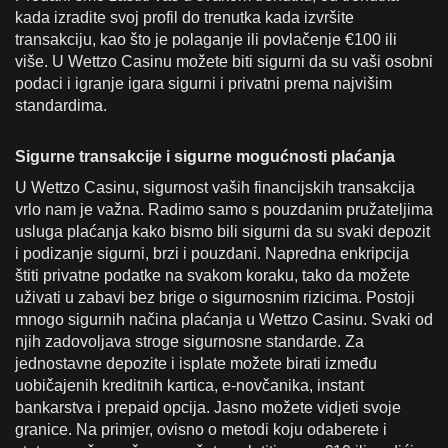
kada izradite svoj profil do trenutka kada izvršite
transakciju, kao što je polaganje ili povlačenje €100 ili
više. U Wettzo Casinu možete biti sigurni da su vaši osobni
podaci i igranje igara sigurni i privatni prema najvišim
standardima.
Sigurne transakcije i sigurne mogućnosti plaćanja
U Wettzo Casinu, sigurnost vaših financijskih transakcija
vrlo nam je važna. Radimo samo s pouzdanim pružateljima
usluga plaćanja kako bismo bili sigurni da su svaki depozit
i podizanje sigurni, brzi i pouzdani. Napredna enkripcija
štiti privatne podatke na svakom koraku, tako da možete
uživati u zabavi bez brige o sigurnosnim rizicima. Postoji
mnogo sigurnih načina plaćanja u Wettzo Casinu. Svaki od
njih zadovoljava stroge sigurnosne standarde. Za
jednostavne depozite i isplate možete birati između
uobičajenih kreditnih kartica, e-novčanika, instant
bankarstva i prepaid opcija. Jasno možete vidjeti svoje
granice. Na primjer, ovisno o metodi koju odaberete i