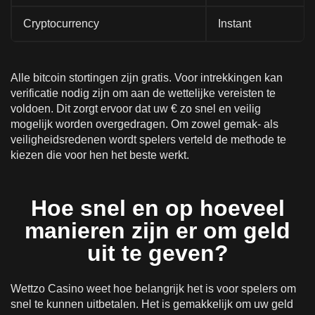
Cryptocurrency
Instant
Alle bitcoin stortingen zijn gratis. Voor intrekkingen kan
verificatie nodig zijn om aan de wettelijke vereisten te
voldoen. Dit zorgt ervoor dat uw € zo snel en veilig
mogelijk worden overgedragen. Om zowel gemak- als
veiligheidsredenen wordt spelers verteld de methode te
kiezen die voor hen het beste werkt.
Hoe snel en op hoeveel
manieren zijn er om geld
uit te geven?
Wettzo Casino weet hoe belangrijk het is voor spelers om
snel te kunnen uitbetalen. Het is gemakkelijk om uw geld