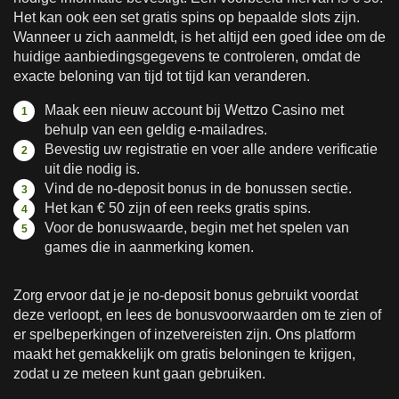
Het kan ook een set gratis spins op bepaalde slots zijn.
Wanneer u zich aanmeldt, is het altijd een goed idee om de
huidige aanbiedingsgegevens te controleren, omdat de
exacte beloning van tijd tot tijd kan veranderen.
Maak een nieuw account bij Wettzo Casino met
behulp van een geldig e-mailadres.
Bevestig uw registratie en voer alle andere verificatie
uit die nodig is.
Vind de no-deposit bonus in de bonussen sectie.
Het kan € 50 zijn of een reeks gratis spins.
Voor de bonuswaarde, begin met het spelen van
games die in aanmerking komen.
Zorg ervoor dat je je no-deposit bonus gebruikt voordat
deze verloopt, en lees de bonusvoorwaarden om te zien of
er spelbeperkingen of inzetvereisten zijn. Ons platform
maakt het gemakkelijk om gratis beloningen te krijgen,
zodat u ze meteen kunt gaan gebruiken.