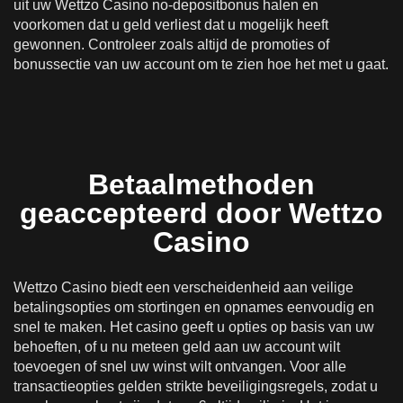
uit uw Wettzo Casino no-depositbonus halen en
voorkomen dat u geld verliest dat u mogelijk heeft
gewonnen. Controleer zoals altijd de promoties of
bonussectie van uw account om te zien hoe het met u gaat.
Betaalmethoden
geaccepteerd door Wettzo
Casino
Wettzo Casino biedt een verscheidenheid aan veilige
betalingsopties om stortingen en opnames eenvoudig en
snel te maken. Het casino geeft u opties op basis van uw
behoeften, of u nu meteen geld aan uw account wilt
toevoegen of snel uw winst wilt ontvangen. Voor alle
transactieopties gelden strikte beveiligingsregels, zodat u