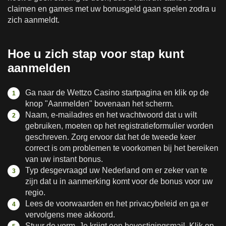
claimen en games met uw bonusgeld gaan spelen zodra u
zich aanmeldt.
Hoe u zich stap voor stap kunt
aanmelden
Ga naar de Wettzo Casino startpagina en klik op de
knop "Aanmelden" bovenaan het scherm.
Naam, e-mailadres en het wachtwoord dat u wilt
gebruiken, moeten op het registratieformulier worden
geschreven. Zorg ervoor dat het de tweede keer
correct is om problemen te voorkomen bij het bereiken
van uw instant bonus.
Typ desgevraagd uw Nederland om er zeker van te
zijn dat u in aanmerking komt voor de bonus voor uw
regio.
Lees de voorwaarden en het privacybeleid en ga er
vervolgens mee akkoord.
Stuur de vorm. Je krijgt een bevestigingsmail. Klik op