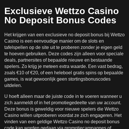
Exclusieve Wettzo Casino
No Deposit Bonus Codes
Het krijgen van een exclusieve no deposit bonus bij Wettzo
Casino is een eenvoudige manier om de slots en
tafelspellen op de site uit te proberen zonder je eigen geld
te hoeven gebruiken. Deze codes zijn alleen voor speciale
deals, partnersites of bepaalde nieuwe en bestaande
spelers. Zo krijg je meteen extra waarde. Een vast bedrag,
zoals €10 of €20, of een heleboel gratis spins op bepaalde
games, is wat gewoonlijk geen stortingsbonuscodes
uitdelen.
U hoeft alleen maar de juiste code in te voeren wanneer u
zich aanmeldt of in het promotiegedeelte van uw account.
Deze bonus is geweldig voor nieuwe spelers die Wettzo
Casino willen uitproberen voordat ze zich engageren. Het
vinden van een geldige Wettzo Casino no deposit bonus
code kan worden gedaan via promotiecampagnes of