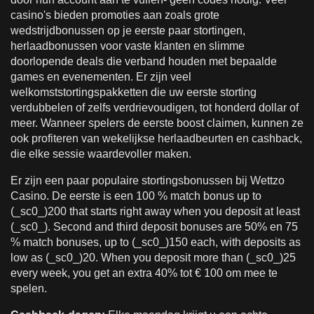
casino's bieden promoties aan zoals grote
wedstrijdbonussen op je eerste paar stortingen,
herlaadbonussen voor vaste klanten en slimme
doorlopende deals die verband houden met bepaalde
games en evenementen. Er zijn veel
welkomststortingspakketten die uw eerste storting
verdubbelen of zelfs verdrievoudigen, tot honderd dollar of
meer. Wanneer spelers de eerste boost claimen, kunnen ze
ook profiteren van wekelijkse herlaadbeurten en cashback,
die elke sessie waardevoller maken.
Er zijn een paar populaire stortingsbonussen bij Wettzo
Casino. De eerste is een 100 % match bonus up to
(_sc0_)200 that starts right away when you deposit at least
(_sc0_). Second and third deposit bonuses are 50% en 75
% match bonuses, up to (_sc0_)150 each, with deposits as
low as (_sc0_)20. When you deposit more than (_sc0_)25
every week, you get an extra 40% tot € 100 om mee te
spelen.