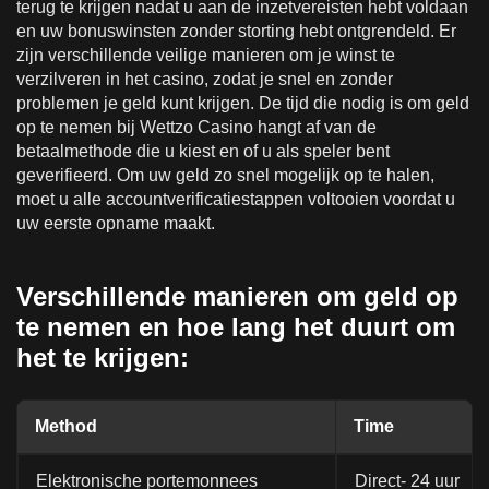
terug te krijgen nadat u aan de inzetvereisten hebt voldaan
en uw bonuswinsten zonder storting hebt ontgrendeld. Er
zijn verschillende veilige manieren om je winst te
verzilveren in het casino, zodat je snel en zonder
problemen je geld kunt krijgen. De tijd die nodig is om geld
op te nemen bij Wettzo Casino hangt af van de
betaalmethode die u kiest en of u als speler bent
geverifieerd. Om uw geld zo snel mogelijk op te halen,
moet u alle accountverificatiestappen voltooien voordat u
uw eerste opname maakt.
Verschillende manieren om geld op
te nemen en hoe lang het duurt om
het te krijgen:
Method
Time
Elektronische portemonnees
Direct- 24 uur