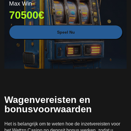
Max Win
70500€
Speel Nu
Wagenvereisten en
bonusvoorwaarden
Het is belangrijk om te weten hoe de inzetvereisten voor
het Wettzo Casino no deposit bonus werken, zodat u