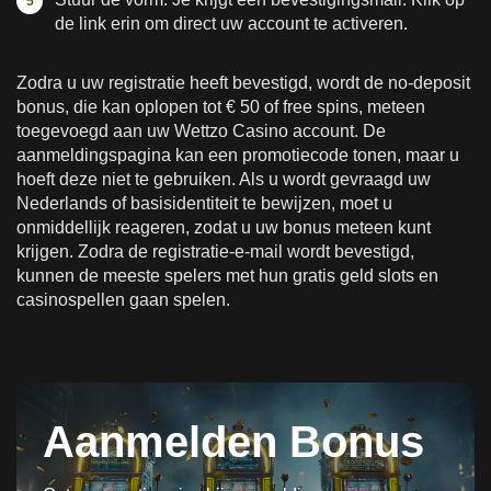
de link erin om direct uw account te activeren.
Zodra u uw registratie heeft bevestigd, wordt de no-deposit
bonus, die kan oplopen tot € 50 of free spins, meteen
toegevoegd aan uw Wettzo Casino account. De
aanmeldingspagina kan een promotiecode tonen, maar u
hoeft deze niet te gebruiken. Als u wordt gevraagd uw
Nederlands of basisidentiteit te bewijzen, moet u
onmiddellijk reageren, zodat u uw bonus meteen kunt
krijgen. Zodra de registratie-e-mail wordt bevestigd,
kunnen de meeste spelers met hun gratis geld slots en
casinospellen gaan spelen.
Aanmelden Bonus