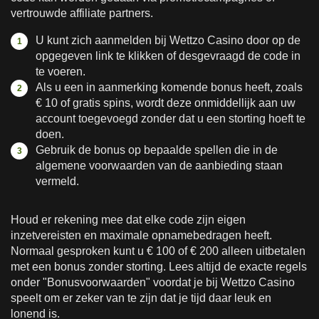
vertrouwde affiliate partners.
U kunt zich aanmelden bij Wettzo Casino door op de
opgegeven link te klikken of desgevraagd de code in
te voeren.
Als u een in aanmerking komende bonus heeft, zoals
€ 10 of gratis spins, wordt deze onmiddellijk aan uw
account toegevoegd zonder dat u een storting hoeft te
doen.
Gebruik de bonus op bepaalde spellen die in de
algemene voorwaarden van de aanbieding staan
vermeld.
Houd er rekening mee dat elke code zijn eigen
inzetvereisten en maximale opnamebedragen heeft.
Normaal gesproken kunt u € 100 of € 200 alleen uitbetalen
met een bonus zonder storting. Lees altijd de exacte regels
onder "Bonusvoorwaarden" voordat je bij Wettzo Casino
speelt om er zeker van te zijn dat je tijd daar leuk en
lonend is.