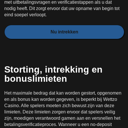
met uitbetalingsvragen en verificatiestappen als u dat
nodig heeft. Dit zorgt ervoor dat uw opname van begin tot
eind soepel verloopt.
Nu intrekken
Storting, intrekking en
bonuslimieten
Het maximale bedrag dat kan worden gestort, opgenomen
en als bonus kan worden gegeven, is beperkt bij Wettzo
Casino. Alle spelers moeten zich bewust zijn van deze
limieten. Deze limieten zorgen ervoor dat spelers veilig
zijn, moedigen verantwoord gamen aan en versnellen het
betalingsverificatieproces. Wanneer u een no-deposit