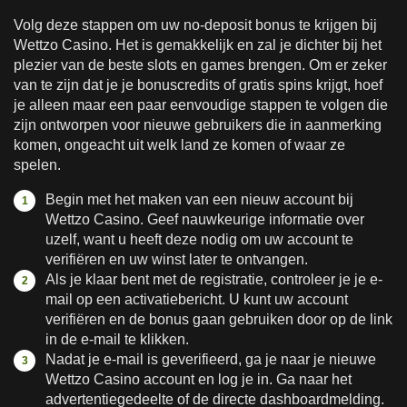
Volg deze stappen om uw no-deposit bonus te krijgen bij
Wettzo Casino. Het is gemakkelijk en zal je dichter bij het
plezier van de beste slots en games brengen. Om er zeker
van te zijn dat je je bonuscredits of gratis spins krijgt, hoef
je alleen maar een paar eenvoudige stappen te volgen die
zijn ontworpen voor nieuwe gebruikers die in aanmerking
komen, ongeacht uit welk land ze komen of waar ze
spelen.
Begin met het maken van een nieuw account bij
Wettzo Casino. Geef nauwkeurige informatie over
uzelf, want u heeft deze nodig om uw account te
verifiëren en uw winst later te ontvangen.
Als je klaar bent met de registratie, controleer je je e-
mail op een activatiebericht. U kunt uw account
verifiëren en de bonus gaan gebruiken door op de link
in de e-mail te klikken.
Nadat je e-mail is geverifieerd, ga je naar je nieuwe
Wettzo Casino account en log je in. Ga naar het
advertentiegedeelte of de directe dashboardmelding.