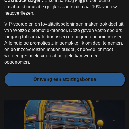
Cashback-dagen:
Elke maandag krijgt u een echte
cashbackbonus die gelijk is aan maximaal 10% van uw
nettoverliezen.
VIP-voordelen en loyaliteitsbeloningen maken ook deel uit
van Wettzo's promotiekalender. Deze geven vaste spelers
toegang tot speciale bonussen en hogere opnamelimieten.
Alle huidige promoties zijn gemakkelijk om deel te nemen,
en de inzetvereisten maken duidelijk hoeveel er moet
worden gespeeld voordat het geld kan worden
opgenomen.
Ontvang een stortingsbonus