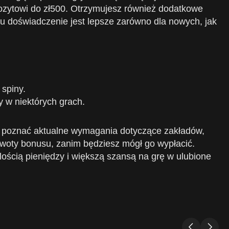
ozytowi do zł500. Otrzymujesz również dodatkowe
 doświadczenie jest lepsze zarówno dla nowych, jak
spiny.
y w niektórych grach.
by poznać aktualne wymagania dotyczące zakładów,
woty bonusu, zanim będziesz mógł go wypłacić.
ością pieniędzy i większą szansą na grę w ulubione