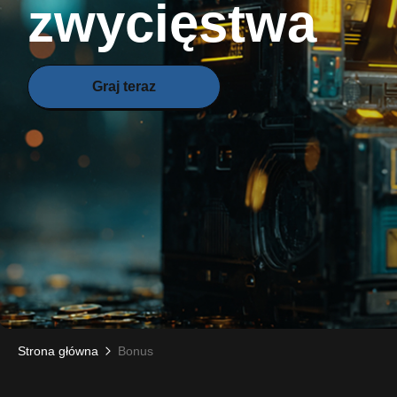
zwycięstwa
Graj teraz
Strona główna
Bonus