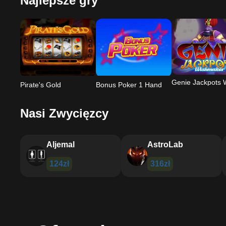
Najlepsze gry
Przegląd bonusów kasyna Wettzo
Pirate's Gold
Bonus Poker 1 Hand
Nasi Zwycięzcy
Biscuit
Aljemal
423zł
124zł