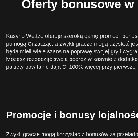
Oferty bonusowe w 
Kasyno Wettzo oferuje szeroką gamę promocji bonusow
pomogą Ci zacząć, a zwykli gracze mogą uzyskać jesz
będą mieli wiele szans na poprawę swojej gry i wygr
Możesz rozpocząć swoją podróż w kasynie z dodatkowy
pakiety powitalne dają Ci 100% więcej przy pierwszej 
Promocje i bonusy lojalnoś
Zwykli gracze mogą korzystać z bonusów za przełado