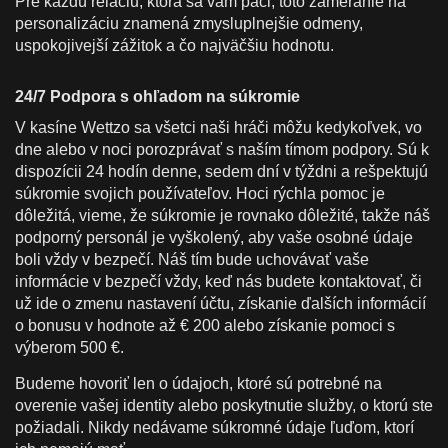
Pre každú reláciu, ktorá sa vám páči, toto zameranie na
personalizáciu znamená zmysluplnejšie odmeny,
uspokojivejší zážitok a čo najväčšiu hodnotu.
24/7 Podpora s ohľadom na súkromie
V kasíne Wettzo sa všetci naši hráči môžu kedykoľvek, vo
dne alebo v noci porozprávať s naším tímom podpory. Sú k
dispozícii 24 hodín denne, sedem dní v týždni a rešpektujú
súkromie svojich používateľov. Hoci rýchla pomoc je
dôležitá, vieme, že súkromie je rovnako dôležité, takže náš
podporný personál je vyškolený, aby vaše osobné údaje
boli vždy v bezpečí. Náš tím bude uchovávať vaše
informácie v bezpečí vždy, keď nás budete kontaktovať, či
už ide o zmenu nastavení účtu, získanie ďalších informácií
o bonusu v hodnote až € 200 alebo získanie pomoci s
výberom 500 €.
Budeme hovoriť len o údajoch, ktoré sú potrebné na
overenie vašej identity alebo poskytnutie služby, o ktorú ste
požiadali. Nikdy nedávame súkromné údaje ľuďom, ktorí