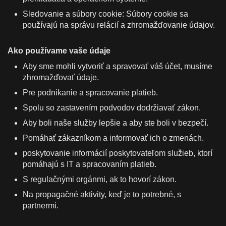
Sledovanie a súbory cookie: Súbory cookie sa
používajú na správu relácií a zhromažďovanie údajov.
Ako používame vaše údaje
Aby sme mohli vytvoriť a spravovať váš účet, musíme
zhromažďovať údaje.
Pre podnikanie a spracovanie platieb.
Spolu so zastavením podvodov dodržiavať zákon.
Aby boli naše služby lepšie a aby ste boli v bezpečí.
Pomáhať zákazníkom a informovať ich o zmenách.
poskytovanie informácií poskytovateľom služieb, ktorí
pomáhajú s IT a spracovaním platieb.
S regulačnými orgánmi, ak to hovorí zákon.
Na propagačné aktivity, keď je to potrebné, s
partnermi.