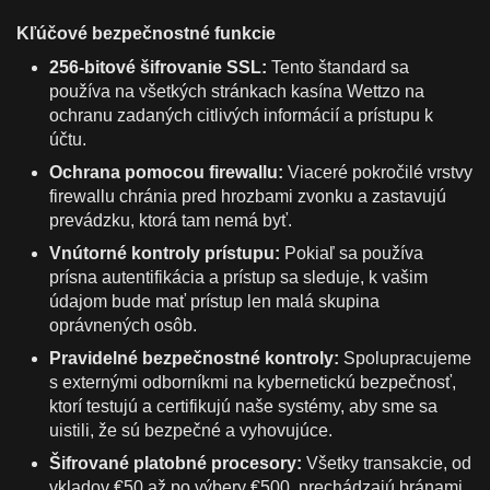
Kľúčové bezpečnostné funkcie
256-bitové šifrovanie SSL:
Tento štandard sa
používa na všetkých stránkach kasína Wettzo na
ochranu zadaných citlivých informácií a prístupu k
účtu.
Ochrana pomocou firewallu:
Viaceré pokročilé vrstvy
firewallu chránia pred hrozbami zvonku a zastavujú
prevádzku, ktorá tam nemá byť.
Vnútorné kontroly prístupu:
Pokiaľ sa používa
prísna autentifikácia a prístup sa sleduje, k vašim
údajom bude mať prístup len malá skupina
oprávnených osôb.
Pravidelné bezpečnostné kontroly:
Spolupracujeme
s externými odborníkmi na kybernetickú bezpečnosť,
ktorí testujú a certifikujú naše systémy, aby sme sa
uistili, že sú bezpečné a vyhovujúce.
Šifrované platobné procesory:
Všetky transakcie, od
vkladov €50 až po výbery €500, prechádzajú bránami