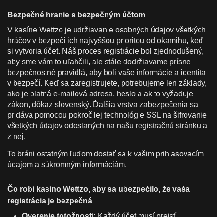
Bezpečné hranie s bezpečným účtom
V kasíne Wettzo je udržiavanie osobných údajov všetkých
hráčov v bezpečí ich najvyššou prioritou od okamihu, keď
si vytvoria účet. Náš proces registrácie bol zjednodušený,
aby sme vám to uľahčili, ale stále dodržiavame prísne
bezpečnostné pravidlá, aby boli vaše informácie a identita
v bezpečí. Keď sa zaregistrujete, potrebujeme len základy,
ako je platná e-mailová adresa, heslo a ak to vyžaduje
zákon, dôkaz slovenský. Ďalšia vrstva zabezpečenia sa
pridáva pomocou pokročilej technológie SSL na šifrovanie
všetkých údajov odoslaných na našu registračnú stránku a
z nej.
To bráni ostatným ľuďom dostať sa k vašim prihlasovacím
údajom a súkromným informáciám.
Čo robí kasíno Wettzo, aby sa ubezpečilo, že vaša
registrácia je bezpečná
Overenie totožnosti:
Každý účet musí prejsť