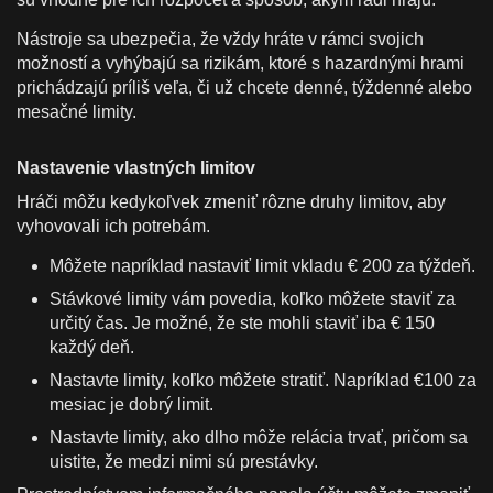
Nástroje sa ubezpečia, že vždy hráte v rámci svojich
možností a vyhýbajú sa rizikám, ktoré s hazardnými hrami
prichádzajú príliš veľa, či už chcete denné, týždenné alebo
mesačné limity.
Nastavenie vlastných limitov
Hráči môžu kedykoľvek zmeniť rôzne druhy limitov, aby
vyhovovali ich potrebám.
Môžete napríklad nastaviť limit vkladu € 200 za týždeň.
Stávkové limity vám povedia, koľko môžete staviť za
určitý čas. Je možné, že ste mohli staviť iba € 150
každý deň.
Nastavte limity, koľko môžete stratiť. Napríklad €100 za
mesiac je dobrý limit.
Nastavte limity, ako dlho môže relácia trvať, pričom sa
uistite, že medzi nimi sú prestávky.