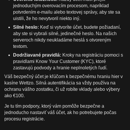
jednoduchým overovacím procesom, napríklad
potvrdením e-mailu alebo textovej správy, aby ste sa
uistili, že ho nevytvoril niekto iný.
Silné heslo:
Keď si vytvoríte účet, budete požiadaní,
aby ste si vybrali silné, jedinečné heslo. Na našich
serveroch nikdy neukladáme heslá s otvoreným
textom.
Dodržiavané pravidlá:
Kroky na registráciu pomoci s
pravidlami Know Your Customer (KYC), ktoré
zastavujú podvody a hranie neplnoletých ľudí.
Váš bezpečný účet je kľúčom k bezpečnému hraniu hier v
kasíne Wettzo. Silná autentifikácia sa vždy používa na
ochranu vášho zostatku, či už robíte vklady alebo výbery
ako €100.
Je tu tím podpory, ktorý vám pomôže bezpečne a
jednoducho nastaviť váš účet, ak ho potrebujete počas
procesu registrácie.