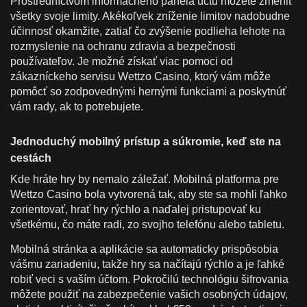
Prostredníctvom informačného panela účtu môžete zmeniť
všetky svoje limity. Akékoľvek zníženie limitov nadobudne
účinnosť okamžite, zatiaľ čo zvýšenie podlieha lehote na
rozmyslenie na ochranu zdravia a bezpečnosti
používateľov. Je možné získať viac pomoci od
zákazníckeho servisu Wettzo Casino, ktorý vám môže
pomôcť so zodpovednými hernými funkciami a poskytnúť
vám rady, ak to potrebujete.
Jednoduchý mobilný prístup a súkromie, keď ste na
cestách
Kde hráte hry by nemalo záležať. Mobilná platforma pre
Wettzo Casino bola vytvorená tak, aby ste sa mohli ľahko
zorientovať, hrať hry rýchlo a naďalej pristupovať ku
všetkému, čo máte radi, zo svojho telefónu alebo tabletu.
Mobilná stránka a aplikácie sa automaticky prispôsobia
vášmu zariadeniu, takže hry sa načítajú rýchlo a je ľahké
robiť veci s vaším účtom. Pokročilú technológiu šifrovania
môžete použiť na zabezpečenie vašich osobných údajov,