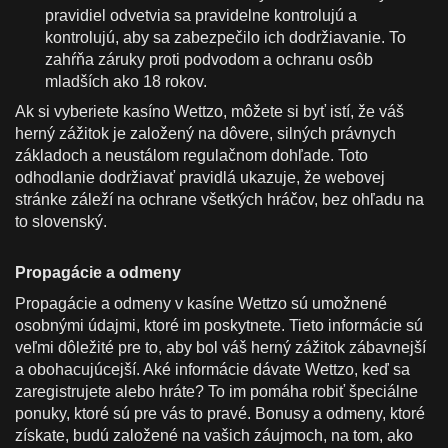
pravidiel odvetvia sa pravidelne kontrolujú a
kontrolujú, aby sa zabezpečilo ich dodržiavanie. To
zahŕňa záruky proti podvodom a ochranu osôb
mladších ako 18 rokov.
Ak si vyberiete kasíno Wettzo, môžete si byť istí, že váš
herný zážitok je založený na dôvere, silných právnych
základoch a neustálom regulačnom dohľade. Toto
odhodlanie dodržiavať pravidlá ukazuje, že webovej
stránke záleží na ochrane všetkých hráčov, bez ohľadu na
to slovenský.
Propagácie a odmeny
Propagácie a odmeny v kasíne Wettzo sú umožnené
osobnými údajmi, ktoré im poskytnete. Tieto informácie sú
veľmi dôležité pre to, aby bol váš herný zážitok zábavnejší
a obohacujúcejší. Aké informácie dávate Wettzo, keď sa
zaregistrujete alebo hráte? To im pomáha robiť špeciálne
ponuky, ktoré sú pre vás to pravé. Bonusy a odmeny, ktoré
získate, budú založené na vašich záujmoch, na tom, ako