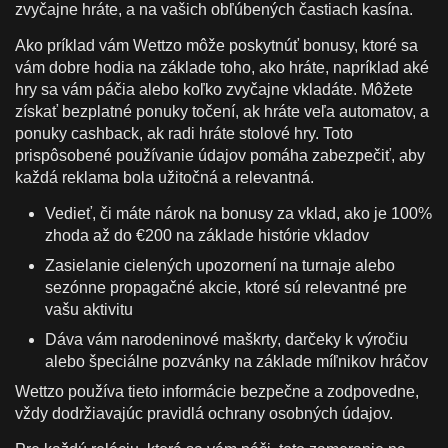
zvyčajne hráte, a na vašich obľúbených častiach kasína.
Ako príklad vám Wettzo môže poskytnúť bonusy, ktoré sa
vám dobre hodia na základe toho, ako hráte, napríklad aké
hry sa vám páčia alebo koľko zvyčajne vkladáte. Môžete
získať bezplatné ponuky točení, ak hráte veľa automatov, a
ponuky cashback, ak radi hráte stolové hry. Toto
prispôsobené používanie údajov pomáha zabezpečiť, aby
každá reklama bola užitočná a relevantná.
Vedieť, či máte nárok na bonusy za vklad, ako je 100%
zhoda až do €200 na základe histórie vkladov
Zasielanie cielených upozornení na turnaje alebo
sezónne propagačné akcie, ktoré sú relevantné pre
vašu aktivitu
Dáva vám narodeninové maškrty, darčeky k výročiu
alebo špeciálne pozvánky na základe míľnikov hráčov
Wettzo používa tieto informácie bezpečne a zodpovedne,
vždy dodržiavajúc pravidlá ochrany osobných údajov.