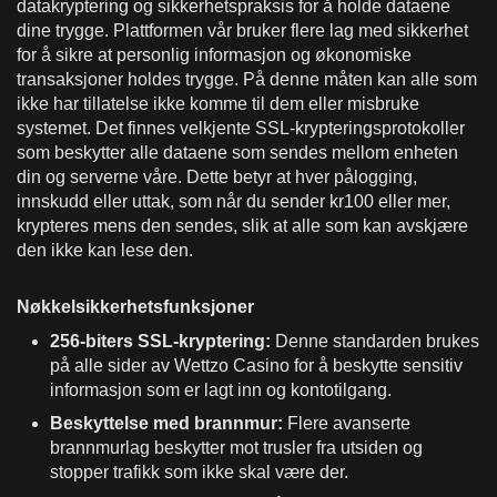
datakryptering og sikkerhetspraksis for å holde dataene
dine trygge. Plattformen vår bruker flere lag med sikkerhet
for å sikre at personlig informasjon og økonomiske
transaksjoner holdes trygge. På denne måten kan alle som
ikke har tillatelse ikke komme til dem eller misbruke
systemet. Det finnes velkjente SSL-krypteringsprotokoller
som beskytter alle dataene som sendes mellom enheten
din og serverne våre. Dette betyr at hver pålogging,
innskudd eller uttak, som når du sender kr100 eller mer,
krypteres mens den sendes, slik at alle som kan avskjære
den ikke kan lese den.
Nøkkelsikkerhetsfunksjoner
256-biters SSL-kryptering:
Denne standarden brukes
på alle sider av Wettzo Casino for å beskytte sensitiv
informasjon som er lagt inn og kontotilgang.
Beskyttelse med brannmur:
Flere avanserte
brannmurlag beskytter mot trusler fra utsiden og
stopper trafikk som ikke skal være der.