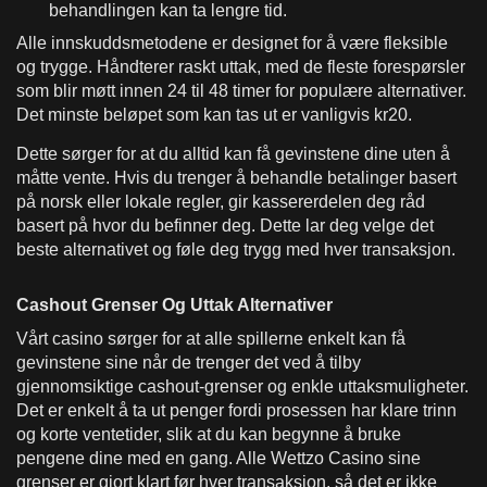
behandlingen kan ta lengre tid.
Alle innskuddsmetodene er designet for å være fleksible
og trygge. Håndterer raskt uttak, med de fleste forespørsler
som blir møtt innen 24 til 48 timer for populære alternativer.
Det minste beløpet som kan tas ut er vanligvis kr20.
Dette sørger for at du alltid kan få gevinstene dine uten å
måtte vente. Hvis du trenger å behandle betalinger basert
på norsk eller lokale regler, gir kassererdelen deg råd
basert på hvor du befinner deg. Dette lar deg velge det
beste alternativet og føle deg trygg med hver transaksjon.
Cashout Grenser Og Uttak Alternativer
Vårt casino sørger for at alle spillerne enkelt kan få
gevinstene sine når de trenger det ved å tilby
gjennomsiktige cashout-grenser og enkle uttaksmuligheter.
Det er enkelt å ta ut penger fordi prosessen har klare trinn
og korte ventetider, slik at du kan begynne å bruke
pengene dine med en gang. Alle Wettzo Casino sine
grenser er gjort klart før hver transaksjon, så det er ikke