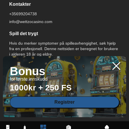
Kontakter
+35699204738
info@wettzocasino.com
Spill det trygt
Hvis du merker symptomer på spilleavhengighet, søk hjelp
fra en profesjonell. Denne nettsiden er beregnet for brukere
i alderen 18 år og eldre.
Bonus
for første innskudd
1000kr + 250 FS
Bytt språk
Registrer
All Rights Reserved.