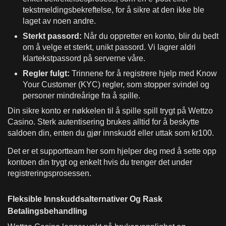
tekstmeldingsbekreftelse, for å sikre at den ikke ble
laget av noen andre.
Sterkt passord:
Når du oppretter en konto, blir du bedt
om å velge et sterkt, unikt passord. Vi lagrer aldri
klartekstpassord på serverne våre.
Regler fulgt:
Trinnene for å registrere hjelp med Know
Your Customer (KYC) regler, som stopper svindel og
personer mindreårige fra å spille.
Din sikre konto er nøkkelen til å spille spill trygt på Wettzo
Casino. Sterk autentisering brukes alltid for å beskytte
saldoen din, enten du gjør innskudd eller uttak som kr100.
Det er et supportteam her som hjelper deg med å sette opp
kontoen din trygt og enkelt hvis du trenger det under
registreringsprosessen.
Fleksible Innskuddsalternativer Og Rask
Betalingsbehandling