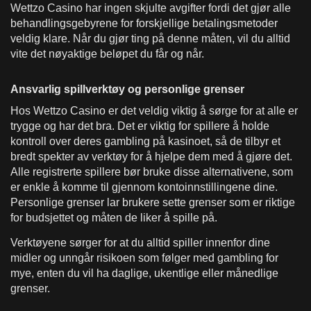
Wettzo Casino har ingen skjulte avgifter fordi det gjør alle
behandlingsgebyrene for forskjellige betalingsmetoder
veldig klare. Når du gjør ting på denne måten, vil du alltid
vite det nøyaktige beløpet du får og når.
Ansvarlig spillverktøy og personlige grenser
Hos Wettzo Casino er det veldig viktig å sørge for at alle er
trygge og har det bra. Det er viktig for spillere å holde
kontroll over deres gambling på kasinoet, så de tilbyr et
bredt spekter av verktøy for å hjelpe dem med å gjøre det.
Alle registrerte spillere bør bruke disse alternativene, som
er enkle å komme til gjennom kontoinnstillingene dine.
Personlige grenser lar brukere sette grenser som er riktige
for budsjettet og måten de liker å spille på.
Verktøyene sørger for at du alltid spiller innenfor dine
midler og unngår risikoen som følger med gambling for
mye, enten du vil ha daglige, ukentlige eller månedlige
grenser.