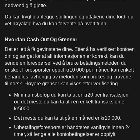
nødvendig å gjette.
Du kan trygt planlegge spillingen og uttakene dine fordi du
vet nøyaktig hva du kan forvente på hvert trinn.
Hvordan Cash Out Og Grenser
Det er lett å få gevinstene dine. Etter å ha verifisert kontoen
din og sørget for at all informasjonen er korrekt, kan du
sende en forespørsel ved å bruke betalingsmetoden du
ønsker. Forespørsler opptil kr10 000 per måned kan enkelt
behandles, avhengig av metoden som brukes og kravene
til norsk. Høyere grenser kan vises etter verifisering.
Minimumsbeløp du kan ta ut er kr20 per transaksjon,
og det meste du kan ta ut i en enkelt transaksjon er
kr5000.
Det meste du kan ta ut på en måned er kr10 000.
Utbetalingsforespørsler håndteres vanligvis innen 24
timer, så lenge alle kontobetingelser er oppfylt.