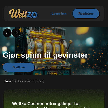
Logg inn
Registrer
Gjør spinn til gevinster
Spill nå
Home
Personvernpolicy
Wettzo Casinos retningslinjer for