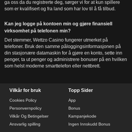
ga oss da du registrerte deg, sørger vi for at kun spillere
som er kvalifisert og fra land som har lov til å få tilbud.
Kan jeg logge på kontoen min og gjøre finansiell
virksomhet på telefonen min?
Det stemmer, Wettzo Casino fungerer utmerket på
telefoner. Bruk den samme påloggingsinformasjonen på
din stasjonære datamaskin for å gjøre en konto, sette inn
penger, ta ut penger og administrere bonuser på en hvilken
som helst moderne smarttelefon eller nettbrett.
Vilkår for bruk
Topp Sider
Cookies Policy
App
Personvernpolicy
Bonus
Vilkår Og Betingelser
Kampanjekode
Ansvarlig spilling
Ingen Innskudd Bonus