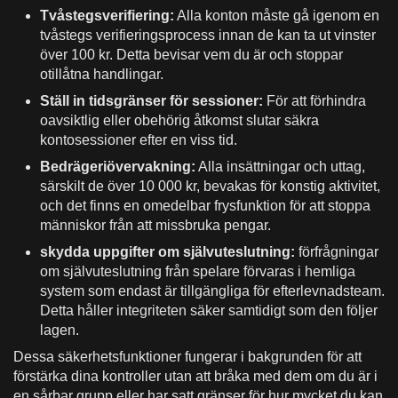
Tvåstegsverifiering:
Alla konton måste gå igenom en
tvåstegs verifieringsprocess innan de kan ta ut vinster
över 100 kr. Detta bevisar vem du är och stoppar
otillåtna handlingar.
Ställ in tidsgränser för sessioner:
För att förhindra
oavsiktlig eller obehörig åtkomst slutar säkra
kontosessioner efter en viss tid.
Bedrägeriövervakning:
Alla insättningar och uttag,
särskilt de över 10 000 kr, bevakas för konstig aktivitet,
och det finns en omedelbar frysfunktion för att stoppa
människor från att missbruka pengar.
skydda uppgifter om självuteslutning:
förfrågningar
om självuteslutning från spelare förvaras i hemliga
system som endast är tillgängliga för efterlevnadsteam.
Detta håller integriteten säker samtidigt som den följer
lagen.
Dessa säkerhetsfunktioner fungerar i bakgrunden för att
förstärka dina kontroller utan att bråka med dem om du är i
en sårbar grupp eller har satt gränser för hur mycket du kan