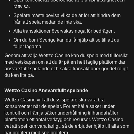
rättvisa.
Spelare måste bevisa vilka de är för att hindra dem
från att spela medan de inte ska.
Alla transaktioner övervakas noga för bedrägeri.
Om du bor i Sverige kan du få hjälp att se till att du
följer lagarna.
Genom att välja Wettzo Casino kan du spela med tillförsikt
med vetskapen om att du är på en helt laglig plattform där
ansvarsfullt spelande och säkra transaktioner gör det roligt
du kan lita på.
Wettzo Casino Ansvarsfullt spelande
Wettzo Casino vill att dess spelare ska vara bra
konsumenter när de spelar. För att hålla saker under
kontroll och främja säker underhållning tillhandahåller
plattformen ett antal verktyg och resurser. Wettzo Casino
vet att spel kan vara farligt, så de erbjuder hjälp till alla som
har problem med spelproblem.