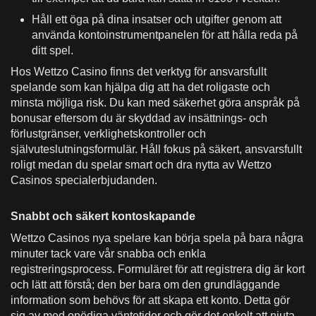
Håll ett öga på dina insatser och utgifter genom att
använda kontoinstrumentpanelen för att hålla reda på
ditt spel.
Hos Wettzo Casino finns det verktyg för ansvarsfullt
spelande som kan hjälpa dig att ha det roligaste och
minsta möjliga risk. Du kan med säkerhet göra anspråk på
bonusar eftersom du är skyddad av insättnings- och
förlustgränser, verklighetskontroller och
självuteslutningsformulär. Håll fokus på säkert, ansvarsfullt
roligt medan du spelar smart och dra nytta av Wettzo
Casinos specialerbjudanden.
Snabbt och säkert kontoskapande
Wettzo Casinos nya spelare kan börja spela på bara några
minuter tack vare vår snabba och enkla
registreringsprocess. Formuläret för att registrera dig är kort
och lätt att förstå; den ber bara om den grundläggande
information som behövs för att skapa ett konto. Detta gör
sig av med onödiga väntetider och gör det enkelt att njuta