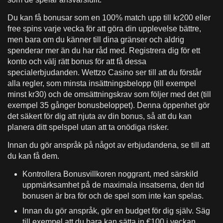
Du kan få bonusar som en 100% match upp till kr200 eller
free spins varje vecka för att göra din upplevelse bättre,
men bara om du känner till dina gränser och aldrig
spenderar mer än du har råd med. Registrera dig för ett
konto och välj rätt bonus för att få dessa
specialerbjudanden. Wettzo Casino ser till att du förstår
alla regler, som minsta insättningsbelopp (till exempel
minst kr30) och de omsättningskrav som följer med det (till
exempel 35 gånger bonusbeloppet). Denna öppenhet gör
det säkert för dig att njuta av din bonus, så att du kan
planera ditt spelspel utan att ta onödiga risker.
Innan du gör anspråk på något av erbjudandena, se till att
du kan få dem.
Kontrollera Bonusvillkoren noggrant, med särskild
uppmärksamhet på de maximala insatserna, den tid
bonusen är bra för och de spel som inte kan spelas.
Innan du gör anspråk, gör en budget för dig själv. Säg
till exempel att du bara kan sätta in €100 i veckan.