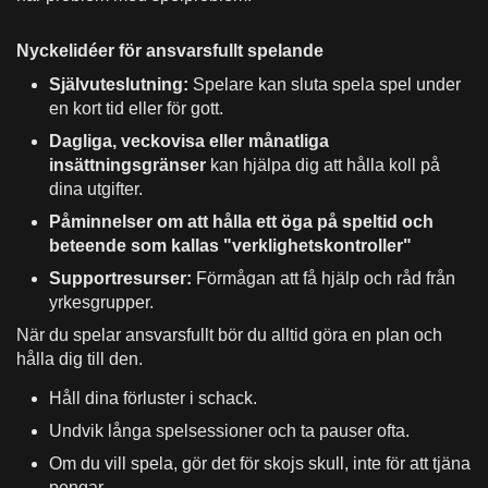
Nyckelidéer för ansvarsfullt spelande
Självuteslutning:
Spelare kan sluta spela spel under
en kort tid eller för gott.
Dagliga, veckovisa eller månatliga
insättningsgränser
kan hjälpa dig att hålla koll på
dina utgifter.
Påminnelser om att hålla ett öga på speltid och
beteende som kallas "verklighetskontroller"
Supportresurser:
Förmågan att få hjälp och råd från
yrkesgrupper.
När du spelar ansvarsfullt bör du alltid göra en plan och
hålla dig till den.
Håll dina förluster i schack.
Undvik långa spelsessioner och ta pauser ofta.
Om du vill spela, gör det för skojs skull, inte för att tjäna
pengar.