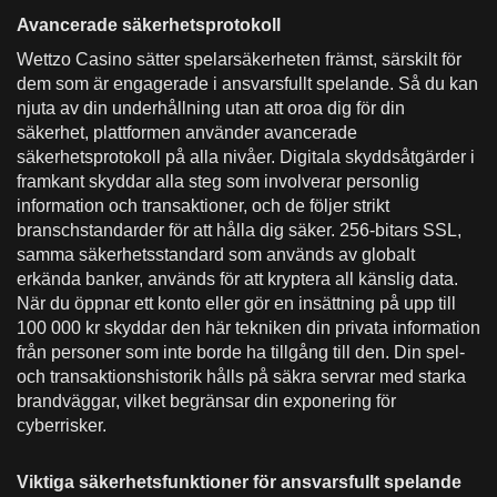
Avancerade säkerhetsprotokoll
Wettzo Casino sätter spelarsäkerheten främst, särskilt för
dem som är engagerade i ansvarsfullt spelande. Så du kan
njuta av din underhållning utan att oroa dig för din
säkerhet, plattformen använder avancerade
säkerhetsprotokoll på alla nivåer. Digitala skyddsåtgärder i
framkant skyddar alla steg som involverar personlig
information och transaktioner, och de följer strikt
branschstandarder för att hålla dig säker. 256-bitars SSL,
samma säkerhetsstandard som används av globalt
erkända banker, används för att kryptera all känslig data.
När du öppnar ett konto eller gör en insättning på upp till
100 000 kr skyddar den här tekniken din privata information
från personer som inte borde ha tillgång till den. Din spel-
och transaktionshistorik hålls på säkra servrar med starka
brandväggar, vilket begränsar din exponering för
cyberrisker.
Viktiga säkerhetsfunktioner för ansvarsfullt spelande