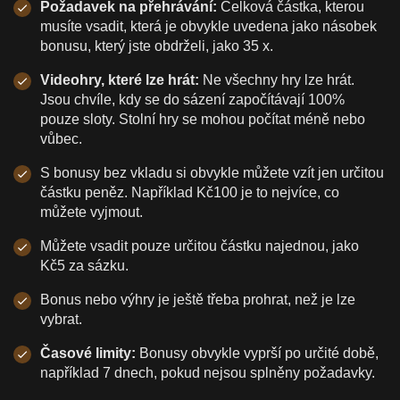
Požadavek na přehrávání:
Celková částka, kterou
musíte vsadit, která je obvykle uvedena jako násobek
bonusu, který jste obdrželi, jako 35 x.
Videohry, které lze hrát:
Ne všechny hry lze hrát.
Jsou chvíle, kdy se do sázení započítávají 100%
pouze sloty. Stolní hry se mohou počítat méně nebo
vůbec.
S bonusy bez vkladu si obvykle můžete vzít jen určitou
částku peněz. Například Kč100 je to nejvíce, co
můžete vyjmout.
Můžete vsadit pouze určitou částku najednou, jako
Kč5 za sázku.
Bonus nebo výhry je ještě třeba prohrat, než je lze
vybrat.
Časové limity:
Bonusy obvykle vyprší po určité době,
například 7 dnech, pokud nejsou splněny požadavky.