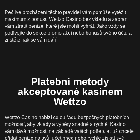
Pečlivé procházení těchto pravidel vám pomůže vytěžit
maximum z bonusu Wettzo Casino bez vkladu a zabrání
vám ztratit peníze, které jste mohli vyhrát. Jako vždy se
podívejte do sekce promo akcí nebo bonusů svého účtu a
zjistěte, jak se vám daří.
Platební metody
akceptované kasinem
Wettzo
Wettzo Casino nabízí celou řadu bezpečných platebních
možností, aby vklady a výběry snadné a rychlé. Kasino
vám dává možnosti na základě vašich potřeb, ať už chcete
přidat peníze na svůj účet hned nebo rychle získat své