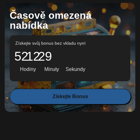
Časově omezená
nabídka
Získejte svůj bonus bez vkladu nyní
52
12
28
Hodiny
Minuty
Sekundy
Získejte Bonus