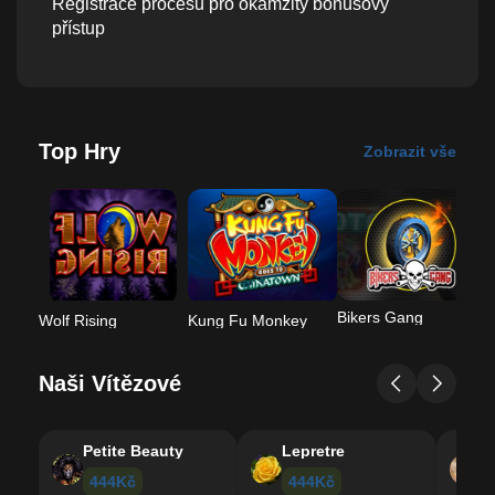
Registrace procesu pro okamžitý bonusový
přístup
Jak se zaregistrovat krok za krokem
Vkladové bonusy a probíhající akce
Požadavky na sázky a bonusové podmínky
Top Hry
Zobrazit vše
Důležité podmínky
Platební metody akceptované kasinem Wettzo
Jak rychle a kolik způsobů, jak vydělat peníze?
Různé způsoby, jak vybrat peníze a jak dlouho
trvá získat:
Bikers Gang
Genie Jackpots
Kung Fu Monkey
C
Vklad, Výběr, A Bonusové Limity
Naši Vítězové
Limity vkladu a výběru
Mobilní hry a funkce aplikací v kasinu Wettzo
Petite Beauty
Lepretre
T
Technologie Pro Bezpečnost A Bezpečnostní
444Kč
444Kč
Opatření Pro Hráče