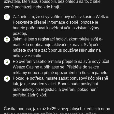
uživatele, kteří jsou způsobilí, bez ohledu na to, z jaké
země pocházejí nebo kde hrají.
Začněte tím, že si vytvoříte nový účet v kasinu Wettzo.
Poskytněte přesné informace o sobě, protože je
budete potřebovat k ověření účtu a získání výhry
později.
Jakmile jste s registrací hotovi, zkontrolujte svůj e-
mail, zda neobsahuje aktivační zprávu. Svůj účet
můžete ověřit a začít bonus používat kliknutím na
odkaz v e-mailu.
Po ověření vašeho e-mailu přejděte na svůj nový účet
Wettzo Casino a přihlaste se. Přejděte do sekce
reklamy nebo na přímé upozornění na řídicím panelu.
Pokud je potřeba, musíte zadat bonusový kód přesně
tak, jak je uveden v akci. Bonus bude poskytnut
automaticky po registraci a ověření, pokud není
potřeba žádný kód.
Částka bonusu, jako až Kč25 v bezplatných kreditech nebo