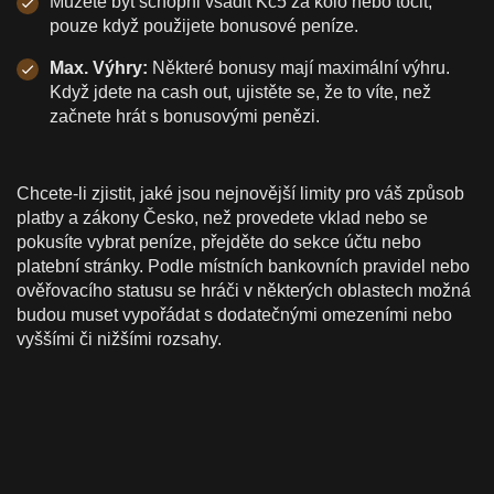
Můžete být schopni vsadit Kč5 za kolo nebo točit,
pouze když použijete bonusové peníze.
Max. Výhry:
Některé bonusy mají maximální výhru.
Když jdete na cash out, ujistěte se, že to víte, než
začnete hrát s bonusovými penězi.
Chcete-li zjistit, jaké jsou nejnovější limity pro váš způsob
platby a zákony Česko, než provedete vklad nebo se
pokusíte vybrat peníze, přejděte do sekce účtu nebo
platební stránky. Podle místních bankovních pravidel nebo
ověřovacího statusu se hráči v některých oblastech možná
budou muset vypořádat s dodatečnými omezeními nebo
vyššími či nižšími rozsahy.