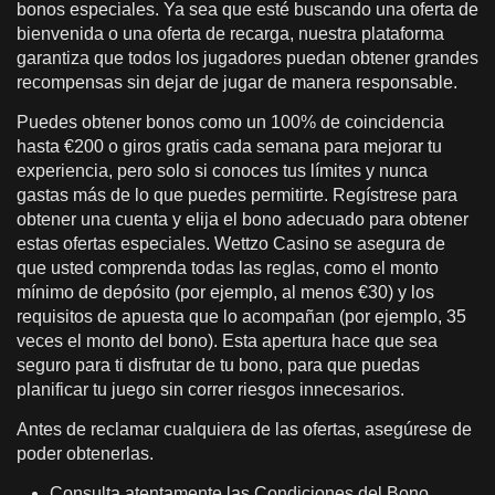
bonos especiales. Ya sea que esté buscando una oferta de
bienvenida o una oferta de recarga, nuestra plataforma
garantiza que todos los jugadores puedan obtener grandes
recompensas sin dejar de jugar de manera responsable.
Puedes obtener bonos como un 100% de coincidencia
hasta €200 o giros gratis cada semana para mejorar tu
experiencia, pero solo si conoces tus límites y nunca
gastas más de lo que puedes permitirte. Regístrese para
obtener una cuenta y elija el bono adecuado para obtener
estas ofertas especiales. Wettzo Casino se asegura de
que usted comprenda todas las reglas, como el monto
mínimo de depósito (por ejemplo, al menos €30) y los
requisitos de apuesta que lo acompañan (por ejemplo, 35
veces el monto del bono). Esta apertura hace que sea
seguro para ti disfrutar de tu bono, para que puedas
planificar tu juego sin correr riesgos innecesarios.
Antes de reclamar cualquiera de las ofertas, asegúrese de
poder obtenerlas.
Consulta atentamente las Condiciones del Bono,