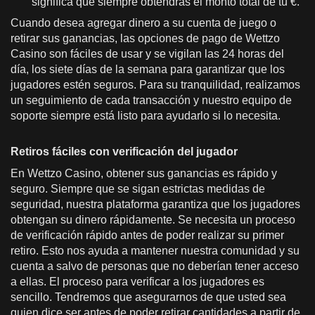
significa que siempre obtendrás el monto total de tu €.
Cuando desea agregar dinero a su cuenta de juego o
retirar sus ganancias, las opciones de pago de Wettzo
Casino son fáciles de usar y se vigilan las 24 horas del
día, los siete días de la semana para garantizar que los
jugadores estén seguros. Para su tranquilidad, realizamos
un seguimiento de cada transacción y nuestro equipo de
soporte siempre está listo para ayudarlo si lo necesita.
Retiros fáciles con verificación del jugador
En Wettzo Casino, obtener sus ganancias es rápido y
seguro. Siempre que se sigan estrictas medidas de
seguridad, nuestra plataforma garantiza que los jugadores
obtengan su dinero rápidamente. Se necesita un proceso
de verificación rápido antes de poder realizar su primer
retiro. Esto nos ayuda a mantener nuestra comunidad y su
cuenta a salvo de personas que no deberían tener acceso
a ellas. El proceso para verificar a los jugadores es
sencillo. Tendremos que asegurarnos de que usted sea
quien dice ser antes de poder retirar cantidades a partir de