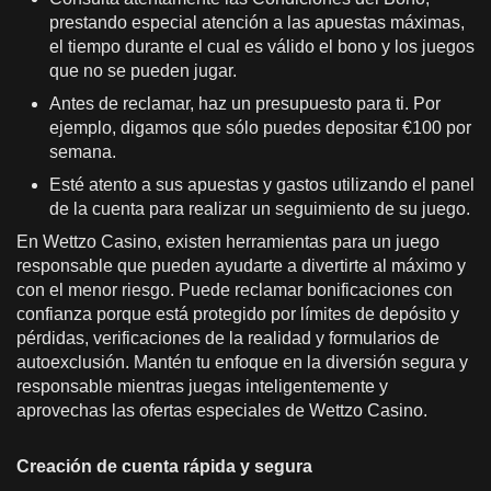
prestando especial atención a las apuestas máximas,
el tiempo durante el cual es válido el bono y los juegos
que no se pueden jugar.
Antes de reclamar, haz un presupuesto para ti. Por
ejemplo, digamos que sólo puedes depositar €100 por
semana.
Esté atento a sus apuestas y gastos utilizando el panel
de la cuenta para realizar un seguimiento de su juego.
En Wettzo Casino, existen herramientas para un juego
responsable que pueden ayudarte a divertirte al máximo y
con el menor riesgo. Puede reclamar bonificaciones con
confianza porque está protegido por límites de depósito y
pérdidas, verificaciones de la realidad y formularios de
autoexclusión. Mantén tu enfoque en la diversión segura y
responsable mientras juegas inteligentemente y
aprovechas las ofertas especiales de Wettzo Casino.
Creación de cuenta rápida y segura