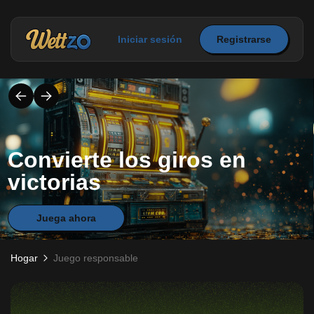
Iniciar sesión
Registrarse
Convierte los giros en
victorias
Juega ahora
Hogar
Juego responsable