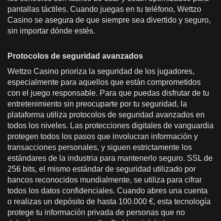
pantallas táctiles. Cuando juegas en tu teléfono, Wettzo
Casino se asegura de que siempre sea divertido y seguro,
sin importar dónde estés.
Protocolos de seguridad avanzados
Wettzo Casino prioriza la seguridad de los jugadores,
especialmente para aquellos que están comprometidos
con el juego responsable. Para que puedas disfrutar de tu
entretenimiento sin preocuparte por tu seguridad, la
plataforma utiliza protocolos de seguridad avanzados en
todos los niveles. Las protecciones digitales de vanguardia
protegen todos los pasos que involucran información y
transacciones personales, y siguen estrictamente los
estándares de la industria para mantenerlo seguro. SSL de
256 bits, el mismo estándar de seguridad utilizado por
bancos reconocidos mundialmente, se utiliza para cifrar
todos los datos confidenciales. Cuando abres una cuenta
o realizas un depósito de hasta 100.000 €, esta tecnología
protege tu información privada de personas que no