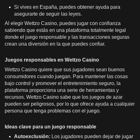
Si vives en España, puedes obtener ayuda para
asegurarte de seguir las leyes.
Al elegir Wettzo Casino, puedes jugar con confianza
sabiendo que estás en una plataforma totalmente legal
donde el juego responsable y las transacciones seguras
crean una diversión en la que puedes confiar.
Juegos responsables en Wettzo Casino
Wettzo Casino quiere que sus jugadores sean buenos
consumidores cuando juegan. Para mantener las cosas
bajo control y promover el entretenimiento seguro, la
plataforma proporciona una serie de herramientas y
recursos. Wettzo Casino sabe que los juegos de azar
pueden ser peligrosos, por lo que ofrece ayuda a cualquier
persona que tenga problemas con el juego.
Ideas clave para un juego responsable
Autoexclusión:
Los jugadores pueden dejar de jugar