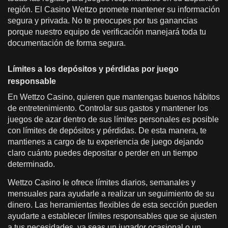
región. El Casino Wettzo promete mantener su información
segura y privada. No te preocupes por tus ganancias
porque nuestro equipo de verificación manejará toda tu
documentación de forma segura.
Límites a los depósitos y pérdidas por juego
responsable
En Wettzo Casino, quieren que mantengas buenos hábitos
de entretenimiento. Controlar sus gastos y mantener los
juegos de azar dentro de sus límites personales es posible
con límites de depósitos y pérdidas. De esta manera, te
mantienes a cargo de tu experiencia de juego dejando
claro cuánto puedes depositar o perder en un tiempo
determinado.
Wettzo Casino le ofrece límites diarios, semanales y
mensuales para ayudarle a realizar un seguimiento de su
dinero. Las herramientas flexibles de esta sección pueden
ayudarte a establecer límites responsables que se ajusten
a tus necesidades, ya seas un jugador ocasional o un