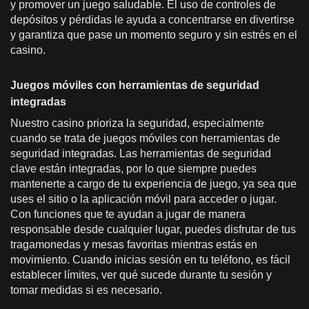
y promover un juego saludable. El uso de controles de
depósitos y pérdidas le ayuda a concentrarse en divertirse
y garantiza que pase un momento seguro y sin estrés en el
casino.
Juegos móviles con herramientas de seguridad
integradas
Nuestro casino prioriza la seguridad, especialmente
cuando se trata de juegos móviles con herramientas de
seguridad integradas. Las herramientas de seguridad
clave están integradas, por lo que siempre puedes
mantenerte a cargo de tu experiencia de juego, ya sea que
uses el sitio o la aplicación móvil para acceder o jugar.
Con funciones que te ayudan a jugar de manera
responsable desde cualquier lugar, puedes disfrutar de tus
tragamonedas y mesas favoritas mientras estás en
movimiento. Cuando inicias sesión en tu teléfono, es fácil
establecer límites, ver qué sucede durante tu sesión y
tomar medidas si es necesario.