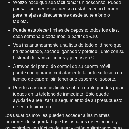
Wettzo hace que sea fácil tomar un descanso. Puede
pausar fácilmente su cuenta o establecer un horario
para relajarse directamente desde su teléfono o
tableta.
Puede establecer límites de depósito todos los días,
cada semana o cada mes, a partir de €10.
Vea instantáneamente una lista de todo el dinero que
ha depositado, sacado, ganado y perdido, junto con su
historial de transacciones y juegos en €.
A través del panel de control de su cuenta móvil,
puede configurar inmediatamente la autoexclusión o el
tiempo de espera, sin tener que esperar el soporte.
Puedes cambiar los límites sobre cuánto puedes jugar
juegos en tu teléfono de inmediato. Esto puede
ayudarle a realizar un seguimiento de su presupuesto
de entretenimiento.
Los usuarios móviles pueden acceder a las mismas
funciones de seguridad que los usuarios de escritorio, y
los controles son fáciles de usar y están optimizados para