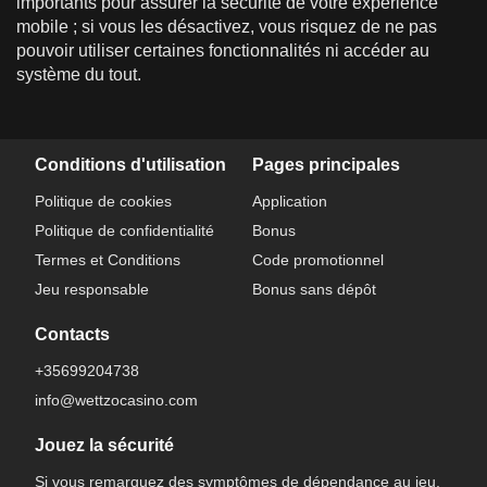
importants pour assurer la sécurité de votre expérience
mobile ; si vous les désactivez, vous risquez de ne pas
pouvoir utiliser certaines fonctionnalités ni accéder au
système du tout.
Conditions d'utilisation
Pages principales
Politique de cookies
Application
Politique de confidentialité
Bonus
Termes et Conditions
Code promotionnel
Jeu responsable
Bonus sans dépôt
Contacts
+35699204738
info@wettzocasino.com
Jouez la sécurité
Si vous remarquez des symptômes de dépendance au jeu,