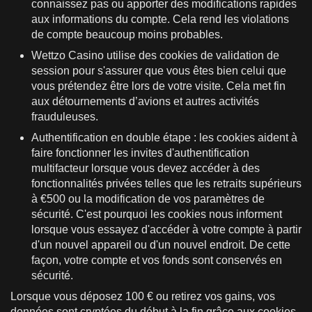
connaissez pas ou apporter des modifications rapides
aux informations du compte. Cela rend les violations
de compte beaucoup moins probables.
Wettzo Casino utilise des cookies de validation de
session pour s'assurer que vous êtes bien celui que
vous prétendez être lors de votre visite. Cela met fin
aux détournements d’avions et autres activités
frauduleuses.
Authentification en double étape : les cookies aident à
faire fonctionner les invites d'authentification
multifacteur lorsque vous devez accéder à des
fonctionnalités privées telles que les retraits supérieurs
à €500 ou la modification de vos paramètres de
sécurité. C'est pourquoi les cookies nous informent
lorsque vous essayez d'accéder à votre compte à partir
d'un nouvel appareil ou d'un nouvel endroit. De cette
façon, votre compte et vos fonds sont conservés en
sécurité.
Lorsque vous déposez 100 € ou retirez vos gains, vos
données sont cryptées du début à la fin grâce aux cookies