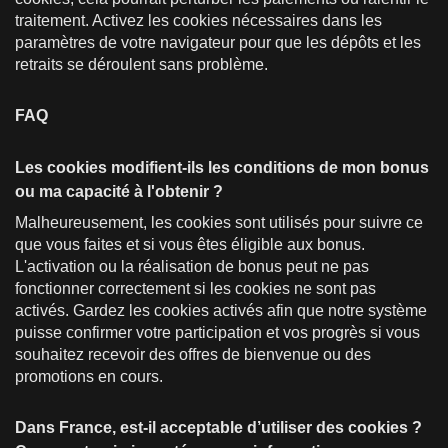
traitement. Activez les cookies nécessaires dans les
paramètres de votre navigateur pour que les dépôts et les
retraits se déroulent sans problème.
FAQ
Les cookies modifient-ils les conditions de mon bonus
ou ma capacité à l'obtenir ?
Malheureusement, les cookies sont utilisés pour suivre ce
que vous faites et si vous êtes éligible aux bonus.
L'activation ou la réalisation de bonus peut ne pas
fonctionner correctement si les cookies ne sont pas
activés. Gardez les cookies activés afin que notre système
puisse confirmer votre participation et vos progrès si vous
souhaitez recevoir des offres de bienvenue ou des
promotions en cours.
Dans France, est-il acceptable d’utiliser des cookies ?