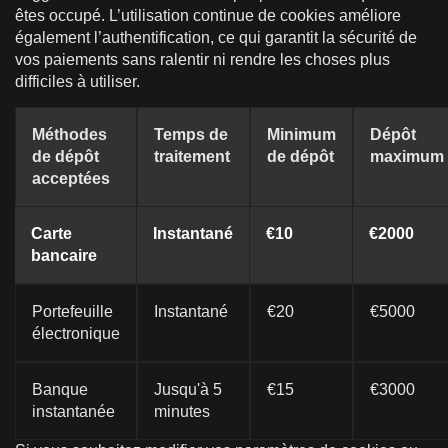
êtes occupé. L’utilisation continue de cookies améliore
également l’authentification, ce qui garantit la sécurité de
vos paiements sans ralentir ni rendre les choses plus
difficiles à utiliser.
Méthodes
Temps de
Minimum
Dépôt
de dépôt
traitement
de dépôt
maximum
acceptées
Carte
Instantané
€10
€2000
bancaire
Portefeuille
Instantané
€20
€5000
électronique
Banque
Jusqu'à 5
€15
€3000
instantanée
minutes