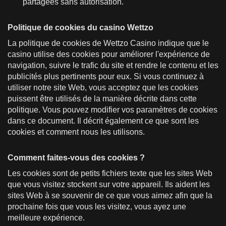
partagées sans autorisation.
Politique de cookies du casino Wettzo
La politique de cookies de Wettzo Casino indique que le
casino utilise des cookies pour améliorer l'expérience de
navigation, suivre le trafic du site et rendre le contenu et les
publicités plus pertinents pour eux. Si vous continuez à
utiliser notre site Web, vous acceptez que les cookies
puissent être utilisés de la manière décrite dans cette
politique. Vous pouvez modifier vos paramètres de cookies
dans ce document. Il décrit également ce que sont les
cookies et comment nous les utilisons.
Comment faites-vous des cookies ?
Les cookies sont de petits fichiers texte que les sites Web
que vous visitez stockent sur votre appareil. Ils aident les
sites Web à se souvenir de ce que vous aimez afin que la
prochaine fois que vous les visitez, vous ayez une
meilleure expérience.