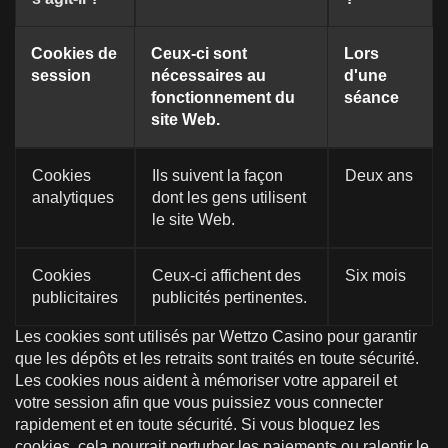
Cookies de
Ceux-ci sont
Lors
session
nécessaires au
d'une
fonctionnement du
séance
site Web.
Cookies
Ils suivent la façon
Deux ans
analytiques
dont les gens utilisent
le site Web.
Cookies
Ceux-ci affichent des
Six mois
publicitaires
publicités pertinentes.
Les cookies sont utilisés par Wettzo Casino pour garantir
que les dépôts et les retraits sont traités en toute sécurité.
Les cookies nous aident à mémoriser votre appareil et
votre session afin que vous puissiez vous connecter
rapidement et en toute sécurité. Si vous bloquez les
cookies, cela pourrait perturber les paiements ou ralentir le