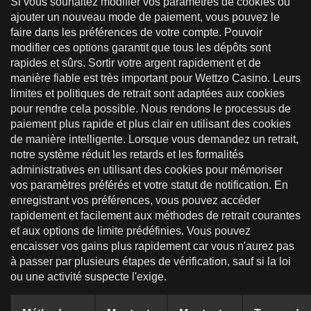
Si vous souhaitez modifier vos paramètres de cookies ou
ajouter un nouveau mode de paiement, vous pouvez le
faire dans les préférences de votre compte. Pouvoir
modifier ces options garantit que tous les dépôts sont
rapides et sûrs. Sortir votre argent rapidement et de
manière fiable est très important pour Wettzo Casino. Leurs
limites et politiques de retrait sont adaptées aux cookies
pour rendre cela possible. Nous rendons le processus de
paiement plus rapide et plus clair en utilisant des cookies
de manière intelligente. Lorsque vous demandez un retrait,
notre système réduit les retards et les formalités
administratives en utilisant des cookies pour mémoriser
vos paramètres préférés et votre statut de notification. En
enregistrant vos préférences, vous pouvez accéder
rapidement et facilement aux méthodes de retrait courantes
et aux options de limite prédéfinies. Vous pouvez
encaisser vos gains plus rapidement car vous n'aurez pas
à passer par plusieurs étapes de vérification, sauf si la loi
ou une activité suspecte l'exige.