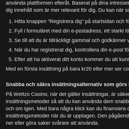
använda plattformen efteråt. Baserat på dina intresse
dig innehåll som är mer relevant för dig. Du kan när 
Hitta knappen "Registrera dig" på startsidan och fö
Fyll i formuläret med din e-postadress, ett starkt 
Se till att du är tillräckligt gammal och godkänner 
När du har registrerat dig, kontrollera din e-post för
Efter att ha aktiverat ditt konto kommer du att k
Med en första insättning på bara kr20 eller mer ser cook
Snabba och säkra insättningsalternativ som görs 
På Wettzo Casino, när det gäller insättningar, är säk
insättningsmetoder så att du kan använda dem snabbt 
och om igen. Med bara några klick kan du finansiera d
insättningsmetoder när du är upptagen. Den pågående a
ner eller göra saker svårare att använda.