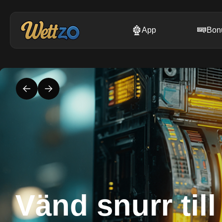
App
Bon
Vänd snurr till