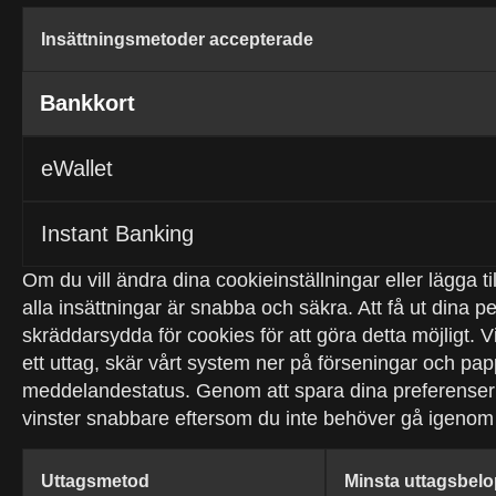
Insättningsmetoder accepterade
Bankkort
eWallet
Instant Banking
Om du vill ändra dina cookieinställningar eller lägga ti
alla insättningar är snabba och säkra. Att få ut dina pe
skräddarsydda för cookies för att göra detta möjligt
ett uttag, skär vårt system ner på förseningar och p
meddelandestatus. Genom att spara dina preferenser k
vinster snabbare eftersom du inte behöver gå igenom fl
Uttagsmetod
Minsta uttagsbel