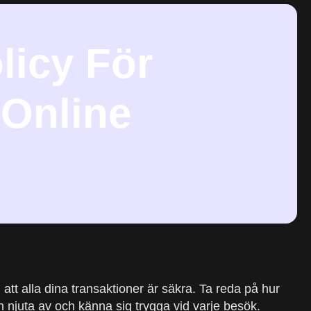
licy För
 Online
att alla dina transaktioner är säkra. Ta reda på hur
kan njuta av och känna sig trygga vid varje besök.