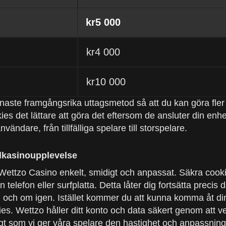
kr5 000
kr4 000
kr10 000
aste framgångsrika uttagsmetod så att du kan göra fler
 det lättare att göra det eftersom de ansluter din enhet 
ändare, från tillfälliga spelare till storspelare.
ilkasinoupplevelse
Wettzo Casino enkelt, smidigt och anpassat. Säkra cooki
 telefon eller surfplatta. Detta låter dig fortsätta preci
 och om igen. Istället kommer du att kunna komma åt dina 
 Wettzo håller ditt konto och data säkert genom att verifi
igt som vi ger våra spelare den hastighet och anpassning