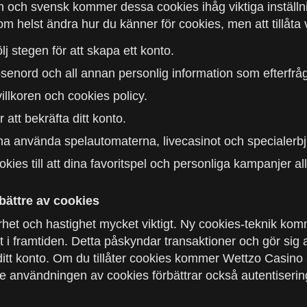
n och svensk kommer dessa cookies ihåg viktiga inställni
som helst ändra hur du känner för cookies, men att tillåt
lj stegen för att skapa ett konto.
lösenord och all annan personlig information som efterfrå
villkoren och cookies policy.
 att bekräfta ditt konto.
unna använda spelautomaterna, livecasinot och specialerb
ies till att dina favoritspel och personliga kampanjer allt
bättre av cookies
erhet och hastighet mycket viktigt. Ny cookies-teknik kom
i framtiden. Detta påskyndar transaktioner och gör sig
itt konto. Om du tillåter cookies kommer Wettzo Casino a
nvändningen av cookies förbättrar också autentiseringen