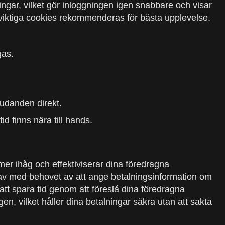
ngar, vilket gör inloggningen igen snabbare och visar
a viktiga cookies rekommenderas för bästa upplevelse.
gas.
judanden direkt.
id finns nära till hands.
mer ihåg och effektiviserar dina föredragna
 av med behovet av att ange betalningsinformation om
tt spara tid genom att föreslå dina föredragna
, vilket håller dina betalningar säkra utan att sakta