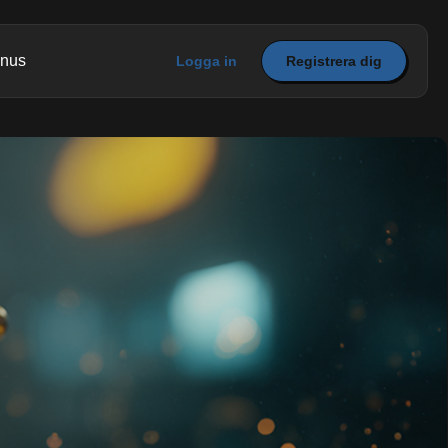
onus
Logga in
Registrera dig