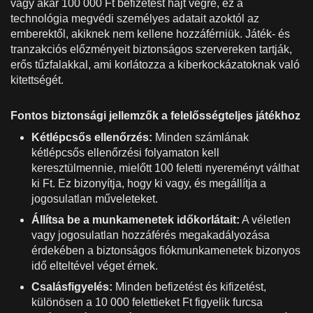
vagy akár 100 000 Ft befizetést hajt végre, ez a
technológia megvédi személyes adatait azoktól az
emberektől, akiknek nem kellene hozzáférniük. Játék- és
tranzakciós előzményeit biztonságos szervereken tartják,
erős tűzfalakkal, ami korlátozza a kiberkockázatoknak való
kitettségét.
Fontos biztonsági jellemzők a felelősségteljes játékhoz
Kétlépcsős ellenőrzés:
Minden számlának
kétlépcsős ellenőrzési folyamaton kell
keresztülmennie, mielőtt 100 feletti nyereményt válthat
ki Ft. Ez bizonyítja, hogy ki vagy, és megállítja a
jogosulatlan műveleteket.
Állítsa be a munkamenetek időkorlátait:
A véletlen
vagy jogosulatlan hozzáférés megakadályozása
érdekében a biztonságos fiókmunkamenetek bizonyos
idő elteltével véget érnek.
Csalásfigyelés:
Minden befizetést és kifizetést,
különösen a 10 000 felettieket Ft figyelik furcsa