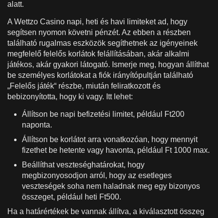
alatt.
A Wettzo Casino napi, heti és havi limiteket ad, hogy
segítsen nyomon követni pénzét. Az ebben a részben
található rugalmas eszközök segíthetnek az igényeinek
megfelelő felelős korlátok felállításában, akár alkalmi
játékos, akár gyakori látogató. Ismerje meg, hogyan állíthat
be személyes korlátokat a fiók irányítópultján található
„Felelős játék“ részbe, miután feliratkozott és
bebizonyította, hogy ki vagy. Itt lehet:
Állítson be napi befizetési limitet, például Ft200
naponta.
Állítson be korlátot arra vonatkozóan, hogy mennyit
fizethet be hetente vagy havonta, például Ft 1000 max.
Beállíthat veszteséghatárokat, hogy
megbizonyosodjon arról, hogy az esetleges
veszteségek soha nem haladnak meg egy bizonyos
összeget, például heti Ft500.
Ha a határértékek be vannak állítva, a kiválasztott összeg