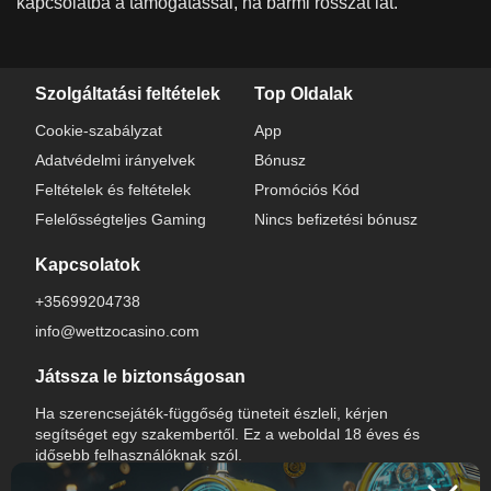
kapcsolatba a támogatással, ha bármi rosszat lát.
Szolgáltatási feltételek
Top Oldalak
Cookie-szabályzat
App
Adatvédelmi irányelvek
Bónusz
Feltételek és feltételek
Promóciós Kód
Felelősségteljes Gaming
Nincs befizetési bónusz
Kapcsolatok
+35699204738
info@wettzocasino.com
Játssza le biztonságosan
Ha szerencsejáték-függőség tüneteit észleli, kérjen
segítséget egy szakembertől. Ez a weboldal 18 éves és
idősebb felhasználóknak szól.