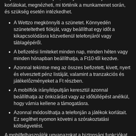
korlátokat, megnézheti, mi történik a munkamenet során,
és szükség esetén intézkedhet.
A Wettzo megkönnyíti a szünetet. Könnyedén
szüneteltetheti fiókját, vagy beállíthat egy időt a
kikapcsolódásra közvetlenül telefonjáról vagy
táblagépéről.
A befizetési limiteket minden nap, minden héten vagy
minden hónapban beállíthatja, a Ft10-től kezdve.
Azonnal tekintse meg az összes befizetett, kivett, nyert
és elvesztett pénz listáját, valamint a tranzakciós és
játékelőzményeket a Ft részben.
A mobilfiók irányítópultján keresztül azonnal
beállíthatja az önkizárást vagy az időtúllépést anélkül,
hogy várnia kellene a támogatásra.
Azonnal módosíthatja a telefonján a játékok korlátait.
Ez segíthet nyomon követni a szórakoztatási
költségvetést.
A mobilfelhasználók ugyanazokat a biztonsági funkciókat