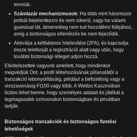
lenniük.
Számlazár mechanizmusok:
Ha több mint háromszor
próbál bejelentkezni és nem sikerül, vagy ha valami
gyanúsat lát, átmenetileg nem tud hozzáférni fiókjához,
amíg a biztonságos ellenőrzés be nem fejeződik.
Aktiválja a kétfaktoros hitelesítést (2FA), és kapcsolja
össze telefonját a regisztráció alatt vagy után, hogy
további biztonsági réteget adjon hozzá.
Elkötelezettek vagyunk amellett, hogy mindenkor
megvédjük Önt, a profil létrehozásának pillanatától a
tranzakció lebonyolításáig, például a befizetésig vagy a
visszavonásig Ft100 vagy több. A Wettzo Kaszinóban
biztos lehet benne, hogy személyes adatait és játékát a
legmagasabb színvonalon biztonságban és privátban
tartják.
Biztonságos tranzakciók és biztonságos fizetési
lehetőségek