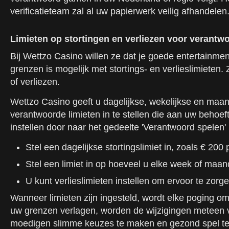
verificatieteam zal al uw papierwerk veilig afhandelen
Limieten op stortingen en verliezen voor verant
Bij Wettzo Casino willen ze dat je goede entertain
grenzen is mogelijk met stortings- en verlieslimieten. 
of verliezen.
Wettzo Casino geeft u dagelijkse, wekelijkse en maand
verantwoorde limieten in te stellen die aan uw behoef
instellen door naar het gedeelte 'Verantwoord spelen
Stel een dagelijkse stortingslimiet in, zoals € 200 
Stel een limiet in op hoeveel u elke week of maan
U kunt verlieslimieten instellen om ervoor te zor
Wanneer limieten zijn ingesteld, wordt elke poging o
uw grenzen verlagen, worden de wijzigingen meteen v
moedigen slimme keuzes te maken en gezond spel te be