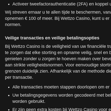
Activeer tweefactorauthenticatie (2FA) en koppel u
Wij streven ernaar u te allen tijde te beschermen, van
opnemen € 100 of meer. Bij Wettzo Casino, kunt u er 
normen.
Veilige transacties en veilige betalingsopties
Bij Wettzo Casino is de veiligheid van uw financiële
te zorgen dat elke storting en opname veilig, snel en
genieten zonder u zorgen te hoeven maken over beveili
aan strikte veiligheidsnormen. Voor eenvoudige storti
grenzen duidelijk zien. Afhankelijk van de methode di
per transactie.
Alle transacties moeten stappen doorlopen om er z
Uw betalingsgegevens worden gecodeerd met behul
worden gebruikt.
Er zijn geen extra kosten bij Wettzo Casino voor e