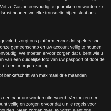
n Wettzo Casino eenvoudig te gebruiken en worden ze
srust houden we elke transactie bij en staat ons
gevolgd, zorgt ons platform ervoor dat spelers snel
ns onze gemeenschap en uw account veilig te houden
envoudig. We moeten ervoor zorgen dat u bent wie u
n van een duidelijke foto van uw paspoort of door de
ft of een energierekening.
g of bankafschrift van maximaal drie maanden
ts een paar uur worden uitgevoerd. Verzoeken om
t veilig en zorgen ervoor dat u alle regels voor
e houden. Geen zorgen over uw winst, want ons