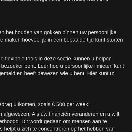
en het houden van gokken binnen uw persoonlijke
k te maken hoeveel je in een bepaalde tijd kunt storten
e flexibele tools in deze sectie kunnen u helpen
 bezoeker bent. Leer hoe u persoonlijke limieten kunt
gemeld en heeft bewezen wie u bent. Hier kunt u:
bedrag uitkomen, zoals € 500 per week.
h afgewezen. Als uw financiën veranderen en u wilt
 verhoogd. Dit wordt gedaan om mensen aan te
s helpt u zich te concentreren op het hebben van