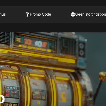
nus
Promo Code
Geen stortingsbo
o