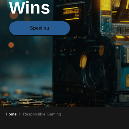
Wins
Speel nu
Home
Responsible Gaming